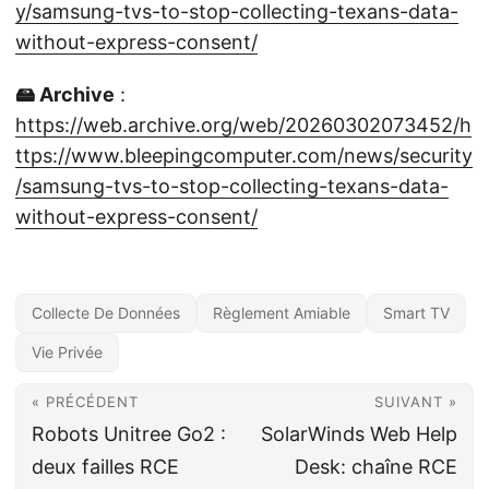
y/samsung-tvs-to-stop-collecting-texans-data-
without-express-consent/
🖴 Archive
:
https://web.archive.org/web/20260302073452/h
ttps://www.bleepingcomputer.com/news/security
/samsung-tvs-to-stop-collecting-texans-data-
without-express-consent/
Collecte De Données
Règlement Amiable
Smart TV
Vie Privée
« PRÉCÉDENT
SUIVANT »
Robots Unitree Go2 :
SolarWinds Web Help
deux failles RCE
Desk: chaîne RCE