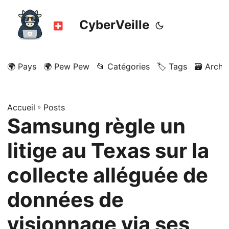
CyberVeille
🌍 Pays
🌍 Pew Pew
📂 Catégories
🏷️ Tags
🗃️ Archi
Accueil
»
Posts
Samsung règle un
litige au Texas sur la
collecte alléguée de
données de
visionnage via ses