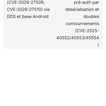
(CVE-2026-27509,
pré-auth par
CVE-2026-27510) via
désérialisation et
DDS et base Android
doubles
contournements
(CVE-2025-
40552/40553/40554
)
Cyberveille
CC BY-NC-SA 4.0
· Fait avec ❤️&🍺 par
Decio
·
Powered by
Hugo
&
PaperMod