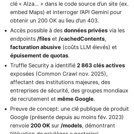
clé « AIza… » dans le code source d’un site (ex.
embed Maps) et interroger l’API Gemini pour
obtenir un 200 OK au lieu d’un 403.
Accès possible à des
données privées
via les
endpoints
/files
et
/cachedContents
,
facturation abusive
(coûts LLM élevés) et
épuisement de quotas
.
Truffle Security a identifié
2 863 clés actives
exposées (Common Crawl nov. 2025),
affectant des institutions majeures, des
entreprises de sécurité, des groupes mondiaux
de recrutement et
même Google
.
Preuve de concept: une clé publique de produit
Google (présente depuis au moins fév. 2023)
renvoie
200 OK
sur
/models
, démontrant
l’élévation de privilèges a posteriori.