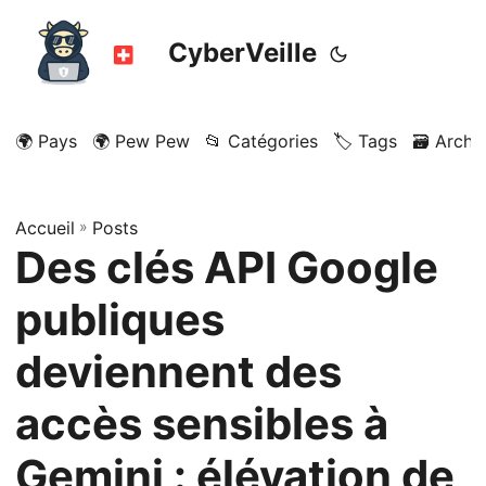
CyberVeille
🌍 Pays
🌍 Pew Pew
📂 Catégories
🏷️ Tags
🗃️ Archi
Accueil
»
Posts
Des clés API Google
publiques
deviennent des
accès sensibles à
Gemini : élévation de