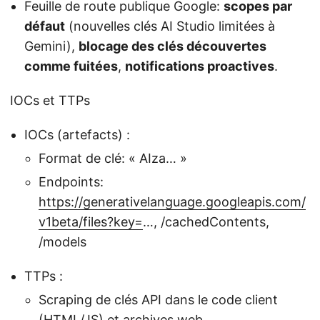
Feuille de route publique Google:
scopes par
défaut
(nouvelles clés AI Studio limitées à
Gemini),
blocage des clés découvertes
comme fuitées
,
notifications proactives
.
IOCs et TTPs
IOCs (artefacts) :
Format de clé: « AIza… »
Endpoints:
https://generativelanguage.googleapis.com/
v1beta/files?key=
…, /cachedContents,
/models
TTPs :
Scraping de clés API dans le code client
(HTML/JS) et archives web