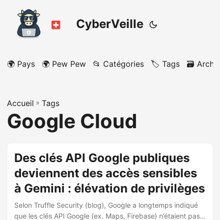
CyberVeille
🌍 Pays
🌍 Pew Pew
📂 Catégories
🏷️ Tags
🗃️ Archi
Accueil
»
Tags
Google Cloud
Des clés API Google publiques
deviennent des accès sensibles
à Gemini : élévation de privilèges
Selon Truffle Security (blog), Google a longtemps indiqué
que les clés API Google (ex. Maps, Firebase) n’étaient pas