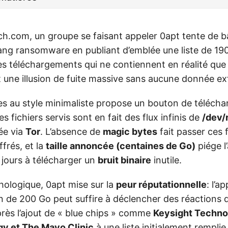
h.com, un groupe se faisant appeler 0apt tente de bâ
ang ransomware en publiant d’emblée une liste de 190
s téléchargements qui ne contiennent en réalité que 
t une illusion de fuite massive sans aucune donnée exf
ites au style minimaliste propose un bouton de téléch
es fichiers servis sont en fait des flux infinis de
/dev/
ée via
Tor
. L’absence de
magic bytes
fait passer ces 
ffrés, et la
taille annoncée (centaines de Go)
piége l
 jours à télécharger un
bruit binaire
inutile.
hologique, 0apt mise sur la
peur réputationnelle
: l’a
n de 200 Go peut suffire à déclencher des réactions d
près l’ajout de « blue chips » comme
Keysight Technol
gy et The Mayo Clinic
à une liste initialement remplie