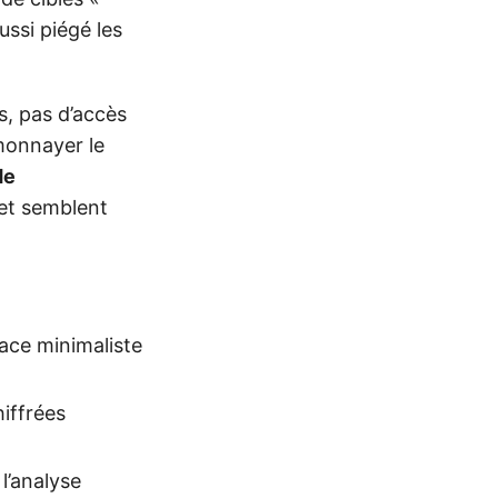
ussi piégé les
ts, pas d’accès
monnayer le
de
 et semblent
face minimaliste
iffrées
l’analyse