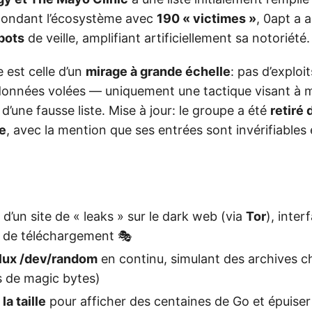
nondant l’écosystème avec
190 « victimes »
, 0apt a a
bots
de veille, amplifiant artificiellement sa notoriété.
e est celle d’un
mirage à grande échelle
: pas d’exploi
données volées — uniquement une tactique visant à 
 d’une fausse liste. Mise à jour: le groupe a été
retiré 
e
, avec la mention que ses entrées sont invérifiables
’un site de « leaks » sur le dark web (via
Tor
), inter
 de téléchargement 🎭
flux /dev/random
en continu, simulant des archives ch
s de magic bytes)
a taille
pour afficher des centaines de Go et épuiser 