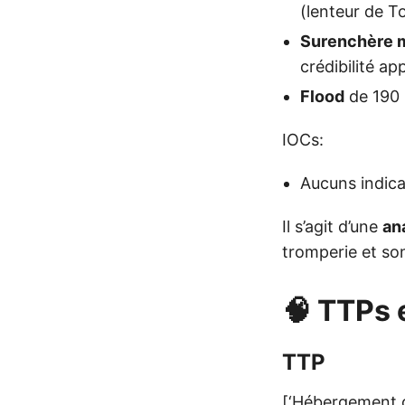
(lenteur de To
Surenchère 
crédibilité ap
Flood
de 190 
IOCs:
Aucuns indica
Il s’agit d’une
an
tromperie et son
🧠 TTPs 
TTP
[‘Hébergement d’