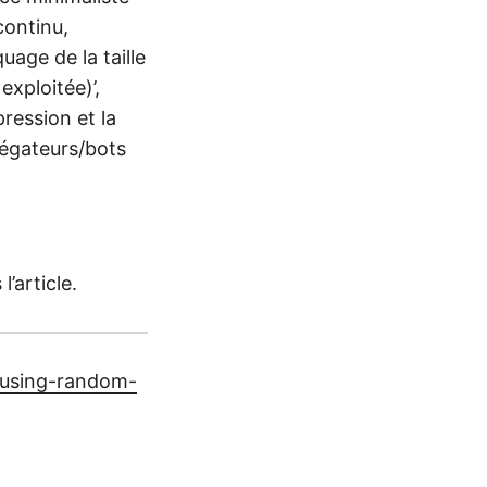
continu,
uage de la taille
exploitée)’,
ression et la
régateurs/bots
’article.
-using-random-