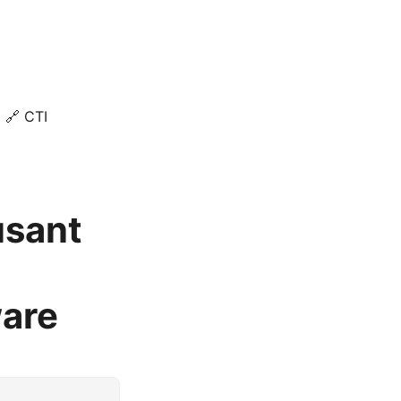
🔗 CTI
usant
ware