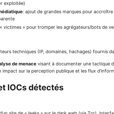
r exploitée)
médiatique
: ajout de grandes marques pour accroître l
parente
« victimes » pour tromper les agrégateurs/bots de vei
teurs techniques (IP, domaines, hachages) fournis dans
alyse de menace
visant à documenter une tactique d
 impact sur la perception publique et les flux d’infor
et IOCs détectés
un site de « leaks » sur le dark web (via Tor), interf