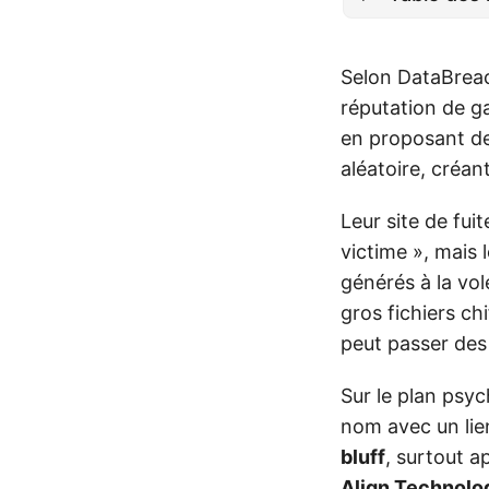
Selon DataBreac
réputation de g
en proposant de
aléatoire, créan
Leur site de fu
victime », mais l
générés à la vol
gros fichiers chi
peut passer des
Sur le plan psyc
nom avec un lie
bluff
, surtout a
Align Technolo