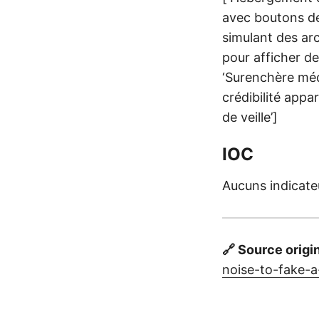
avec boutons de
simulant des arc
pour afficher de
‘Surenchère méd
crédibilité appa
de veille’]
IOC
Aucuns indicateu
🔗 Source origi
noise-to-fake-