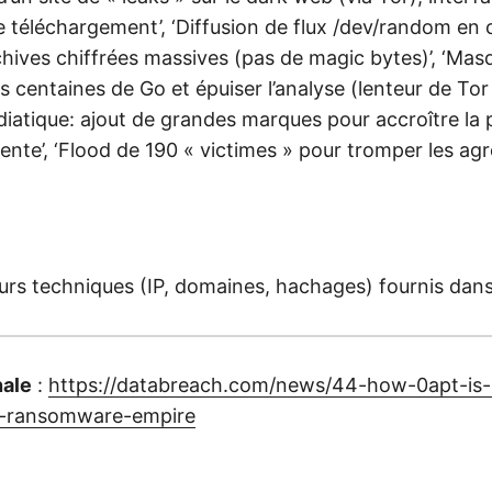
 téléchargement’, ‘Diffusion de flux /dev/random en 
hives chiffrées massives (pas de magic bytes)’, ‘Masq
s centaines de Go et épuiser l’analyse (lenteur de Tor 
iatique: ajout de grandes marques pour accroître la p
rente’, ‘Flood de 190 « victimes » pour tromper les ag
rs techniques (IP, domaines, hachages) fournis dans l
nale
:
https://databreach.com/news/44-how-0apt-is
a-ransomware-empire