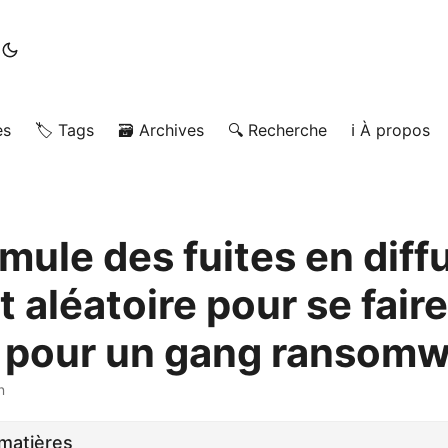
es
🏷️ Tags
🗃️ Archives
🔍 Recherche
ℹ️ À propos
mule des fuites en diff
t aléatoire pour se faire
 pour un gang ransom
n
matières