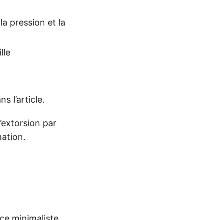
a pression et la
lle
 l’article.
’extorsion par
mation.
ace minimaliste