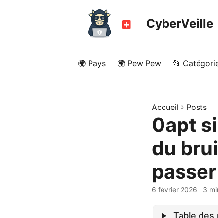
CyberVeille
🌍 Pays
🌍 Pew Pew
📂 Catégori
Accueil
»
Posts
0apt si
du brui
passer
6 février 2026
· 3 mi
Table des 