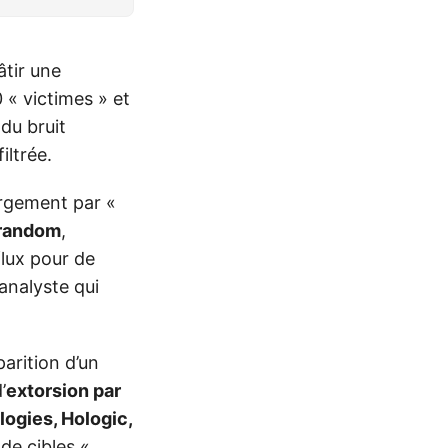
tir une
 « victimes » et
du bruit
iltrée.
argement par «
random
,
flux pour de
’analyste qui
pparition d’un
’
extorsion par
ogies, Hologic,
 de cibles «