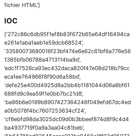
fichier HTML’]
IOC
[‘272c86c6db95f1ef8b83f672b65e64df16494ca
e261e1aba1aeb1e59dcb68524’,
‘33580073680016f23bf474e6e62c61bf6a776e56
1385bfb06788a4713114ba9d’,
’edc1f7528ca93ec432daca820f47e08d218b79cc
eca1ee764966f8f90d6a58bd’,
‘defe25e400d4925d8a2bb4b1181044d06a8bf61
688fd9c9ea59f1e0bb7bc21d8’,
‘ba86b6e0199b8907427364246f049efd67dc4ed
a0b5078f4bc7607253634cf24’,
‘cf8ebfd98da3025dc09d0b3bbeef874d8f9c4d4
ba4937719f0a9a3aa04c81beb’,