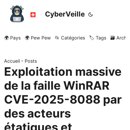
CyberVeille
🌍 Pays
🌍 Pew Pew
📂 Catégories
🏷️ Tags
🗃️ Archi
Accueil
»
Posts
Exploitation massive
de la faille WinRAR
CVE-2025-8088 par
des acteurs
étatiques et