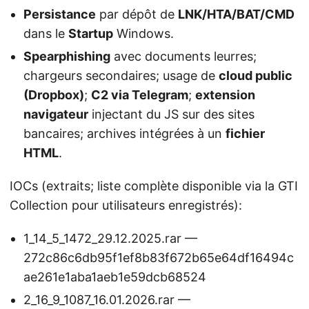
Persistance
par dépôt de
LNK/HTA/BAT/CMD
dans le
Startup
Windows.
Spearphishing
avec documents leurres;
chargeurs secondaires; usage de
cloud public
(Dropbox)
;
C2 via Telegram
;
extension
navigateur
injectant du JS sur des sites
bancaires; archives intégrées à un
fichier
HTML
.
IOCs (extraits; liste complète disponible via la GTI
Collection pour utilisateurs enregistrés):
1_14_5_1472_29.12.2025.rar —
272c86c6db95f1ef8b83f672b65e64df16494c
ae261e1aba1aeb1e59dcb68524
2_16_9_1087_16.01.2026.rar —