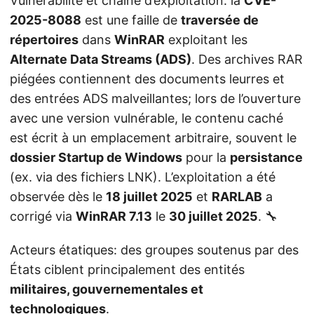
Vulnérabilité et chaîne d’exploitation: la
CVE-
2025-8088
est une faille de
traversée de
répertoires
dans
WinRAR
exploitant les
Alternate Data Streams (ADS)
. Des archives RAR
piégées contiennent des documents leurres et
des entrées ADS malveillantes; lors de l’ouverture
avec une version vulnérable, le contenu caché
est écrit à un emplacement arbitraire, souvent le
dossier Startup de Windows
pour la
persistance
(ex. via des fichiers LNK). L’exploitation a été
observée dès le
18 juillet 2025
et
RARLAB
a
corrigé via
WinRAR 7.13
le
30 juillet 2025
. 🔧
Acteurs étatiques: des groupes soutenus par des
États ciblent principalement des entités
militaires, gouvernementales et
technologiques
.