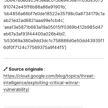
‘5b64786ed92545eeac013be9456e1ff03d95073
910742e45ff6b88a86e91901b’,
‘bb4856a66bf7e0de18522e35798c0a8734179c1a
ab21ed2ad6821aaa99e1cb4c’,
‘aea13e5871b683a19a05015ff0369b412b985d47
eb67a3af93f44400a026b4b0’,
‘b53069a380a9dd3dc1c758888d0e50dd43935f1
6df0f7124c77569375a9f44f5’]
🔗 Source originale
:
https://cloud.google.com/blog/topics/threat-
intelligence/exploiting-critical-winrar-
vulnerability/