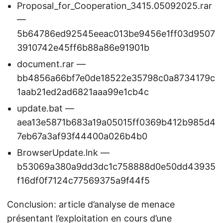
Proposal_for_Cooperation_3415.05092025.rar
—
5b64786ed92545eeac013be9456e1ff03d9507
3910742e45ff6b88a86e91901b
document.rar —
bb4856a66bf7e0de18522e35798c0a8734179c
1aab21ed2ad6821aaa99e1cb4c
update.bat —
aea13e5871b683a19a05015ff0369b412b985d4
7eb67a3af93f44400a026b4b0
BrowserUpdate.lnk —
b53069a380a9dd3dc1c758888d0e50dd43935
f16df0f7124c77569375a9f44f5
Conclusion: article d’analyse de menace
présentant l’exploitation en cours d’une