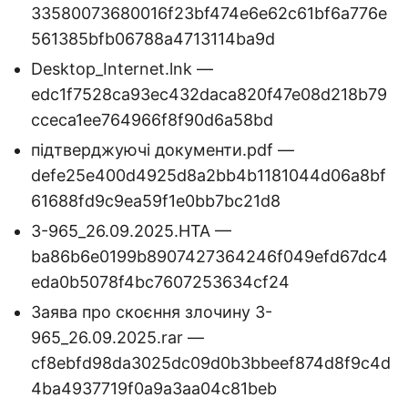
33580073680016f23bf474e6e62c61bf6a776e
561385bfb06788a4713114ba9d
Desktop_Internet.lnk —
edc1f7528ca93ec432daca820f47e08d218b79
cceca1ee764966f8f90d6a58bd
підтверджуючі документи.pdf —
defe25e400d4925d8a2bb4b1181044d06a8bf
61688fd9c9ea59f1e0bb7bc21d8
3-965_26.09.2025.HTA —
ba86b6e0199b8907427364246f049efd67dc4
eda0b5078f4bc7607253634cf24
Заява про скоєння злочину 3-
965_26.09.2025.rar —
cf8ebfd98da3025dc09d0b3bbeef874d8f9c4d
4ba4937719f0a9a3aa04c81beb