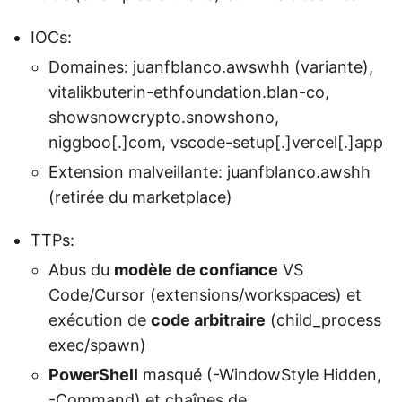
IOCs:
Domaines: juanfblanco.awswhh (variante),
vitalikbuterin-ethfoundation.blan-co,
showsnowcrypto.snowshono,
niggboo[.]com, vscode-setup[.]vercel[.]app
Extension malveillante: juanfblanco.awshh
(retirée du marketplace)
TTPs:
Abus du
modèle de confiance
VS
Code/Cursor (extensions/workspaces) et
exécution de
code arbitraire
(child_process
exec/spawn)
PowerShell
masqué (-WindowStyle Hidden,
-Command) et chaînes de