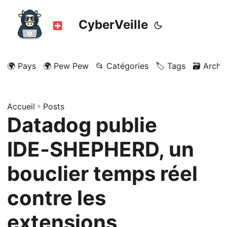
CyberVeille
🌍 Pays
🌍 Pew Pew
📂 Catégories
🏷️ Tags
🗃️ Archi
Accueil
»
Posts
Datadog publie
IDE‑SHEPHERD, un
bouclier temps réel
contre les
extensions