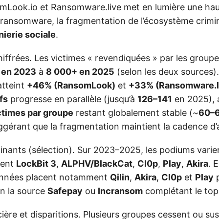
omLook.io et Ransomware.live met en lumière une ha
ransomware, la fragmentation de l’écosystème criminel
nierie sociale
.
iffrées. Les victimes « revendiquées » par les group
 en 2023
à
8 000+ en 2025
(selon les deux sources)
atteint
+46% (RansomLook)
et
+33% (Ransomware.l
fs
progresse en parallèle (jusqu’à
126–141
en 2025), 
times par groupe
restant globalement stable (~
60–
gérant que la fragmentation maintient la cadence d’
nants (sélection). Sur 2023–2025, les podiums varie
vent
LockBit 3
,
ALPHV/BlackCat
,
Cl0p
,
Play
,
Akira
. 
onnées placent notamment
Qilin
,
Akira
,
Cl0p
et
Play
p
on la source
Safepay
ou
Incransom
complétant le top
cière et disparitions. Plusieurs groupes cessent ou su