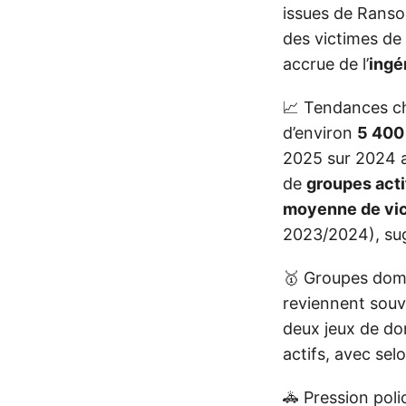
issues de Rans
des victimes de 
accrue de l’
ingé
📈 Tendances ch
d’environ
5 400
2025 sur 2024 
de
groupes acti
moyenne de vic
2023/2024), sug
🥇 Groupes domi
reviennent sou
deux jeux de d
actifs, avec sel
🚓 Pression poli