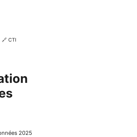
🔗 CTI
ation
des
 données 2025