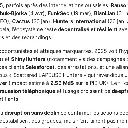
5, parfois après des interpellations ou saisies:
Ranso
buk-Bjorka
(4 avr),
FunkSec
(19 mar),
BianLian
(31 
LEO),
Cactus
(30 jan),
Hunters International
(20 jan,
 cela, l’écosystème reste
décentralisé et résilient
avec
s et des rebrandings.
opportunistes et attaques marquantes. 2025 voit l’hyp
er
et
ShinyHunters
(notamment via des campagnes d
des clients
Salesforce
), des arrestations, et une allia
ous « Scattered LAPSUS$ Hunters » qui revendique 
ver
(impact estimé à
2,55 Md$
sur le PIB UK). Le fil 
ersuasion téléphonique
et l’usage croissant de
deepf
tifiants.
La
disruption sans déclin
se confirme: les actions c
déstabilisent des groupes, mais n’entraînent pas moin