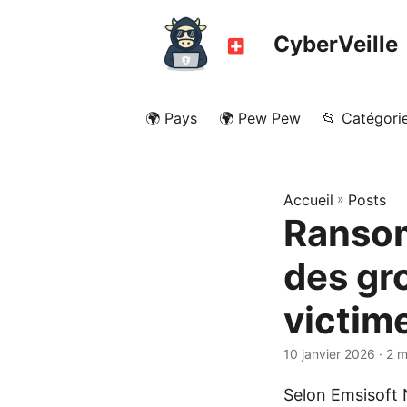
CyberVeille
🌍 Pays
🌍 Pew Pew
📂 Catégori
Accueil
»
Posts
Ransom
des gr
victim
10 janvier 2026
· 2 m
Selon Emsisoft 