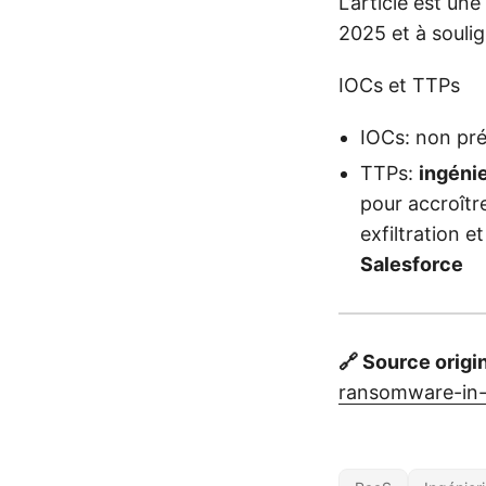
L’article est une
2025 et à souli
IOCs et TTPs
IOCs: non pré
TTPs:
ingéni
pour accroître
exfiltration 
Salesforce
🔗 Source origi
ransomware-in-t