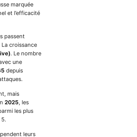
usse marquée
 et l’efficacité
es passent
. La croissance
ive)
. Le nombre
avec une
65
depuis
attaques.
nt, mais
En
2025
, les
armi les plus
 5.
spendent leurs