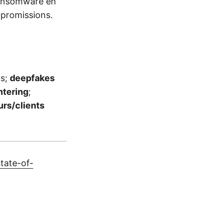
 ransomware en
mpromissions.
ts;
deepfakes
ntering
;
urs/clients
tate-of-