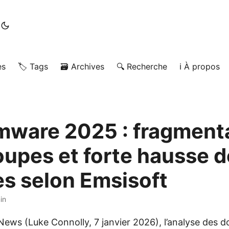
es
🏷️ Tags
🗃️ Archives
🔍 Recherche
ℹ️ À propos
ware 2025 : fragment
oupes et forte hausse 
es selon Emsisoft
in
News (Luke Connolly, 7 janvier 2026), l’analyse des