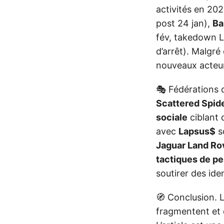
activités en 202
post 24 jan),
Ba
fév, takedown 
d’arrêt). Malgré
nouveaux acteur
🎭 Fédérations 
Scattered Spid
sociale
ciblant 
avec
Lapsus$
s
Jaguar Land Ro
tactiques de p
soutirer des iden
🧭 Conclusion. 
fragmentent et 