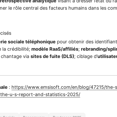
rétrospective analytique
visant à dresser l’état du
gner le rôle central des facteurs humains dans les co
cisés
erie sociale téléphonique
pour obtenir des identifian
 la crédibilité;
modèle RaaS/affiliés
;
rebranding/spli
et chantage via
sites de fuite (DLS)
; ciblage d’
utilisate
nale
:
https://www.emsisoft.com/en/blog/47215/the-s
he-u-s-report-and-statistics-2025/