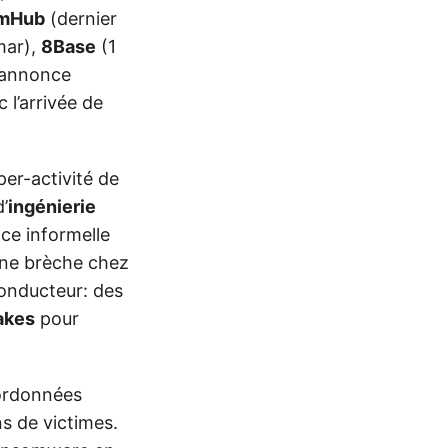
mHub
(dernier
mar),
8Base
(1
 annonce
 l’arrivée de
er-activité de
’
ingénierie
nce informelle
une brèche chez
conducteur: des
akes
pour
oordonnées
s de victimes.