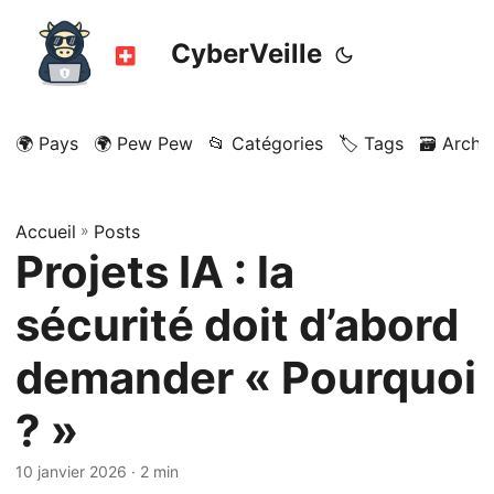
CyberVeille
🌍 Pays
🌍 Pew Pew
📂 Catégories
🏷️ Tags
🗃️ Archi
Accueil
»
Posts
Projets IA : la
sécurité doit d’abord
demander « Pourquoi
? »
10 janvier 2026
· 2 min