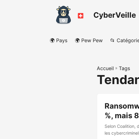
CyberVeille
🌍 Pays
🌍 Pew Pew
📂 Catégori
Accueil
»
Tags
Tenda
Ransomwa
%, mais 8
Selon Coalition,
les cybercrimine