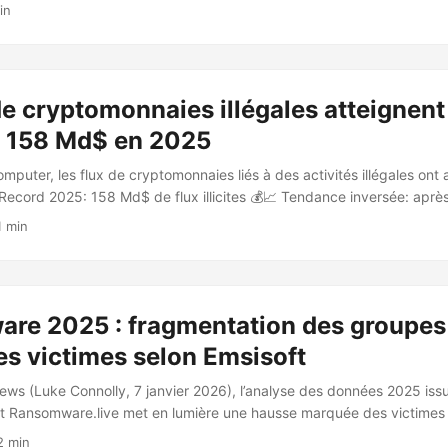
 pas payer. 📈 Coalition rapporte une hausse de 47 % d’une année sur 
in
es de rançon en 2025. Cet indicateur met en lumière une intensificati
ée par les opérateurs de ransomware. ...
de cryptomonnaies illégales atteignent
e 158 Md$ en 2025
puter, les flux de cryptomonnaies liés à des activités illégales ont 
Record 2025: 158 Md$ de flux illicites 💰📈 Tendance inversée: aprè
urbe repart à la hausse. Repères chiffrés: 86 Md$ en 2021 ➝ 64 Md$
1 min
rticle met en avant une inversion de tendance marquée en 2025, ap
 Il souligne l’ampleur des flux illicites en cryptomonnaies sans détaill
nts. ...
re 2025 : fragmentation des groupes 
s victimes selon Emsisoft
ews (Luke Connolly, 7 janvier 2026), l’analyse des données 2025 iss
t Ransomware.live met en lumière une hausse marquée des victimes
de l’écosystème criminel et l’efficacité accrue de l’ingénierie sociale
2 min