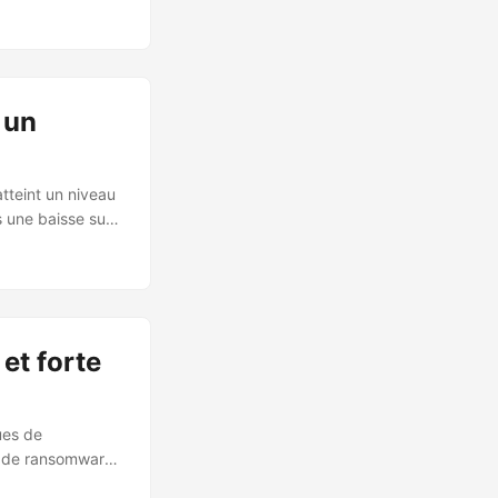
l’autre des
on de la pression
 un
atteint un niveau
s une baisse sur
 en 2024 ➝ 158
rès une période
er de catégories
et forte
ues de
 de ransomware,
. 📈 Tendances