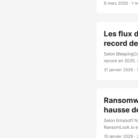
ont choisi de ne
8 mars 2026
· 1 m
exigences initial
financière exerc
Les flux 
record d
Selon BleepingCom
record en 2025. 
trois ans, la co
31 janvier 2026
· 
Md$ en 2025. L’a
de recul continu.
ou de sous-segme
Ransomwa
hausse de
Selon Emsisoft N
RansomLook.io e
la fragmentation 
10 janvier 2026
· 