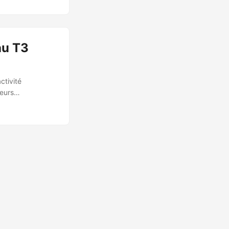
n 2023 à 8 000+
omLook) et +33%
141 en 2025),
is 2023/2024),
au T3
ctivité
teurs
 Contexte et
31 au T3, puis
t reculé de
ynamique en fin
erMod