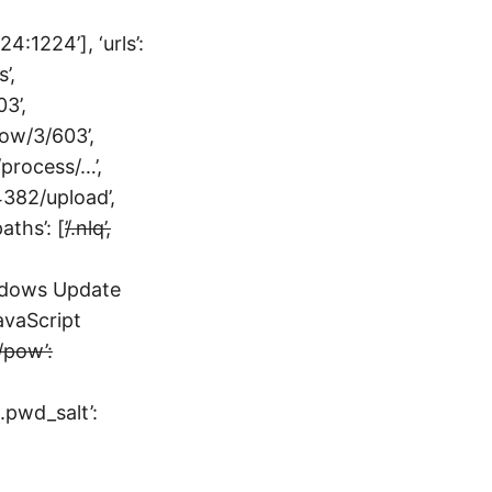
4:1224’], ‘urls’:
’,
3’,
row/3/603’,
/process/…’,
4382/upload’,
ths’: [’
/.nlq’,
ndows Update
avaScript
/pow’:
.pwd_salt’: