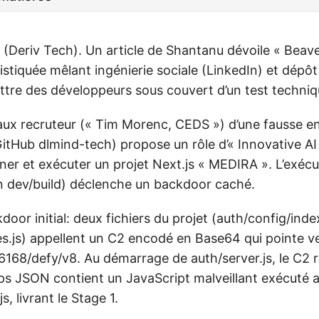
(Deriv Tech). Un article de Shantanu dévoile « Beaver
tiquée mêlant ingénierie sociale (LinkedIn) et dépôt
re des développeurs sous couvert d’un test techniq
faux recruteur (« Tim Morenc, CEDS ») d’une fausse en
itHub dlmind-tech) propose un rôle d’« Innovative AI
er et exécuter un projet Next.js « MEDIRA ». L’exéc
run dev/build) déclenche un backdoor caché.
door initial: deux fichiers du projet (auth/config/index
ies.js) appellent un C2 encodé en Base64 qui pointe v
:6168/defy/v8. Au démarrage de auth/server.js, le C2
ps JSON contient un JavaScript malveillant exécuté a
s, livrant le Stage 1.