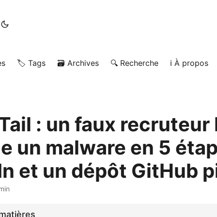
es
🏷️ Tags
🗃️ Archives
🔍 Recherche
ℹ️ À propos
ail : un faux recruteur 
e un malware en 5 étap
In et un dépôt GitHub p
min
matières