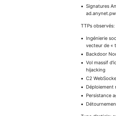
Signatures A
ad.anynet.pw
TTPs observés:
Ingénierie so
vecteur de « 
Backdoor Node
Vol massif d’
hijacking
C2 WebSocket/
Déploiement 
Persistance a
Détournement 