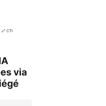
🔗 CTI
IA
es via
iégé