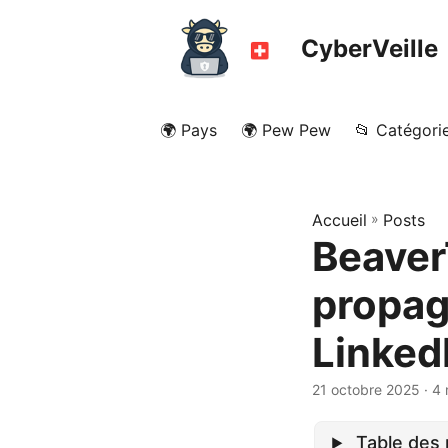
CyberVeille
🌍 Pays
🌍 Pew Pew
📂 Catégori
Accueil
»
Posts
BeaverT
propag
Linked
21 octobre 2025
· 4 
Table des 