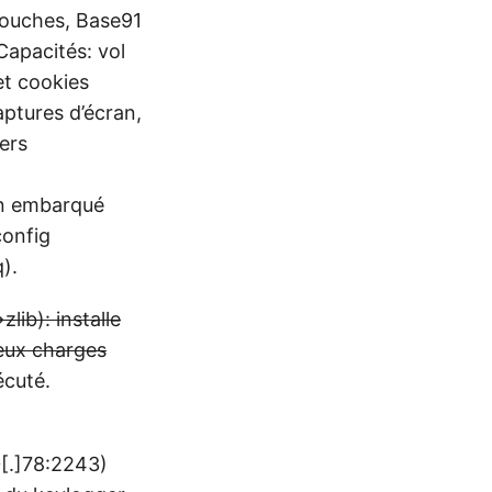
couches, Base91
Capacités: vol
 et cookies
aptures d’écran,
ers
on embarqué
config
).
ib): installe
deux charges
écuté.
0[.]78:2243)