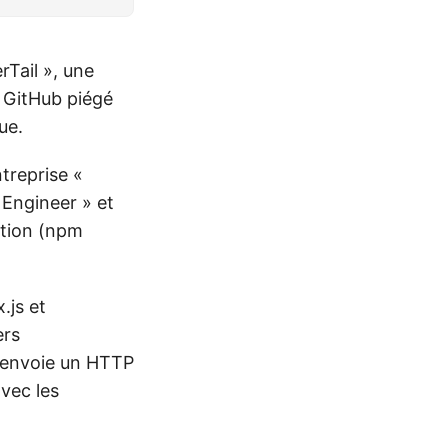
Tail », une
 GitHub piégé
ue.
treprise «
 Engineer » et
ution (npm
.js et
ers
 renvoie un HTTP
vec les