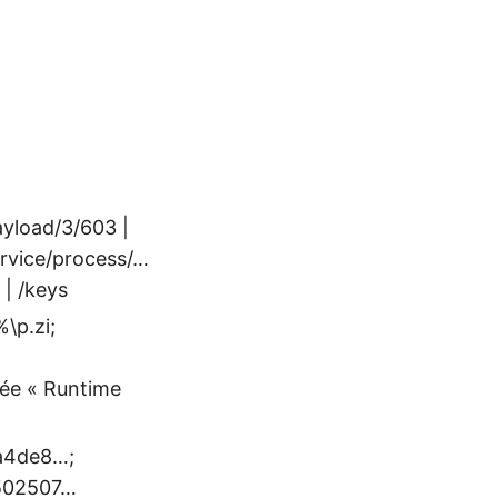
ayload/3/603 |
ervice/process/…
 | /keys
\p.zi;
ée « Runtime
aa4de8…;
9502507…