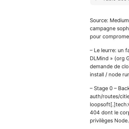
Source: Medium 
campagne sophis
pour compromett
– Le leurre: un 
DLMind » (org G
demande de clon
install / node 
– Stage 0 – Back
auth/routes/cit
loopsoft[.]tech
404 dont le cor
privilèges Node.j