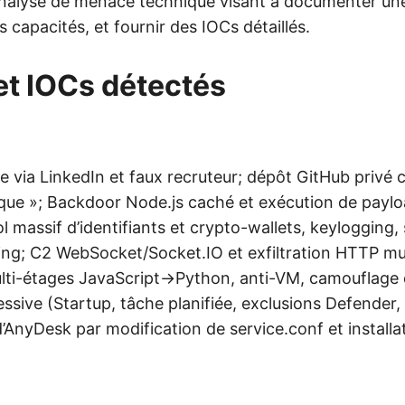
 analyse de menace technique visant à documenter 
s capacités, et fournir des IOCs détaillés.
et IOCs détectés
ale via LinkedIn et faux recruteur; dépôt GitHub priv
ique »; Backdoor Node.js caché et exécution de payloa
 massif d’identifiants et crypto-wallets, keylogging,
king; C2 WebSocket/Socket.IO et exfiltration HTTP mu
ti-étages JavaScript→Python, anti-VM, camouflage 
ssive (Startup, tâche planifiée, exclusions Defender,
AnyDesk par modification de service.conf et installat