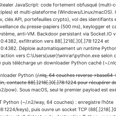
oStealer JavaScript: code fortement obfusqué (multi-
tiples) et multi-plateforme (Windows/Linux/macOS). 
v, clés API, portefeuilles crypto), vol des identifiants
veillance du presse-papiers (500 ms), keylogger et c
système, anti-VM. Backdoor persistant via Socket.IO v
10:4382, exfiltration vers 88[.]218[.]0[.]78:1224 et
]10:4382. Déploie automatiquement un runtime Pyth
traction vers C:\Users{user}\winrar\python.exe selon 
o) puis télécharge un downloader Python caché (~/.nlq
nloader Python (
/.nlq, 64 couches reverse→base64→zl
oin, contacte 88[.]218[.]0[.]78:1224 pour récupérer 
.n2/pow). Sous macOS, seul le premier payload est ex
T Python (~/.n2/way, 64 couches) : enregistre l’hôte
]78:1224/keys), puis ouvre un socket TCP (88[.]218[.]