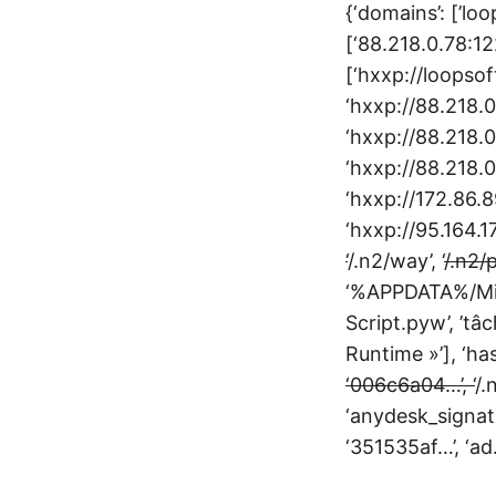
{‘domains’: [’loop
[‘88.218.0.78:122
[‘hxxp://loopsof
‘hxxp://88.218.0
‘hxxp://88.218.
‘hxxp://88.218.0
‘hxxp://172.86.8
‘hxxp://95.164.17
‘
/.n2/way’, ‘
/.n2/p
‘%APPDATA%/Mi
Script.pyw’, ’tâ
Runtime »’], ‘hash
‘006c6a04…’, ‘
/.
‘anydesk_signat
‘351535af…’, ‘ad