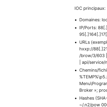
IOC principaux:
Domaines: loop
IP/Ports: 88[
95[.]164[.]17
URLs (exemple
hxxp://88[.]2
/brow/3/603 |
| api/service
Chemins/fichi
%TEMP%\p5.z
Menu\Program
Broker »; pro
Hashes (SHA-
~/.n2/pow 0