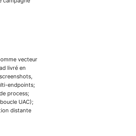
une campagne
é comme vecteur
d livré en
 screenshots,
lti-endpoints;
de process;
 boucle UAC);
ion distante