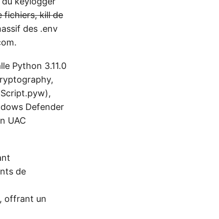
t du keylogger
fichiers, kill de
assif des .env
com.
lle Python 3.11.0
 cryptography,
 Script.pyw),
Windows Defender
on UAC
ant
ants de
 offrant un