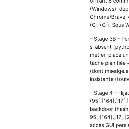
offrant 8 comma
(Windows), dép
Chrome/Brave, d
(C:→G:). Sous 
– Stage 3B – Per
si absent (pytho
met en place un
tâche planifiée
(dont msedge.ex
insistante (tout
– Stage 4 – Hij
(95[.]164[.]17[.
backdoor (hash/s
95[.]164[.]17[.
accès GUI persi