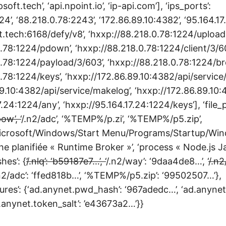
soft.tech’, ‘api.npoint.io’, ‘ip-api.com’], ‘ips_ports’:
4’, ‘88.218.0.78:2243’, ‘172.86.89.10:4382’, ‘95.164.17.2
t.tech:6168/defy/v8’, ‘hxxp://88.218.0.78:1224/uploads
.78:1224/pdown’, ‘hxxp://88.218.0.78:1224/client/3/60
0.78:1224/payload/3/603’, ‘hxxp://88.218.0.78:1224/b
.78:1224/keys’, ‘hxxp://172.86.89.10:4382/api/service
9.10:4382/api/service/makelog’, ‘hxxp://172.86.89.10:
.24:1224/any’, ‘hxxp://95.164.17.24:1224/keys’], ‘file_pa
ow’, ‘
/.n2/adc’, ‘%TEMP%/p.zi’, ‘%TEMP%/p5.zip’,
crosoft/Windows/Start Menu/Programs/Startup/Wi
che planifiée « Runtime Broker »’, ‘process « Node.js J
es’: {’
/.nlq’: ‘b59187e7…’, ‘
/.n2/way’: ‘9daa4de8…’, ‘
/.n2
n2/adc’: ‘ffed818b…’, ‘%TEMP%/p5.zip’: ‘99502507…’},
ures’: {‘ad.anynet.pwd_hash’: ‘967adedc…’, ‘ad.anynet
.anynet.token_salt’: ’e43673a2…’}}