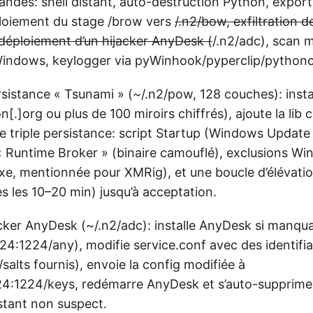
ndes: shell distant, auto-destruction Python, expor
loiement du stage /brow vers
/.n2/bow, exfiltration de 
éploiement d’un hijacker AnyDesk (
/.n2/adc), scan m
Windows, keylogger via pyWinhook/pyperclip/python
sistance « Tsunami » (~/.n2/pow, 128 couches): insta
n[.]org ou plus de 100 miroirs chiffrés), ajoute la lib
e triple persistance: script Startup (Windows Update
 « Runtime Broker » (binaire camouflé), exclusions 
e, mentionnée pour XMRig), et une boucle d’élévati
es les 10–20 min) jusqu’à acceptation.
acker AnyDesk (~/.n2/adc): installe AnyDesk si manqu
]24:1224/any), modifie service.conf avec des identifi
alts fournis), envoie la config modifiée à
]24:1224/keys, redémarre AnyDesk et s’auto-supprime,
stant non suspect.