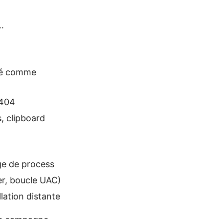
…
ivé comme
 404
s, clipboard
ge de process
er, boucle UAC)
lation distante