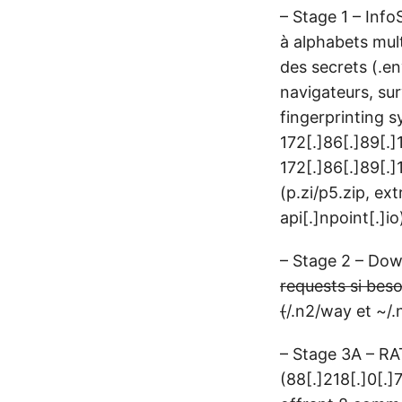
– Stage 1 – Inf
à alphabets mul
des secrets (.en
navigateurs, sur
fingerprinting 
172[.]86[.]89[.]
172[.]86[.]89[.
(p.zi/p5.zip, ex
api[.]npoint[.]i
– Stage 2 – Dow
requests si bes
(
/.n2/way et ~/
– Stage 3A – RA
(88[.]218[.]0[.