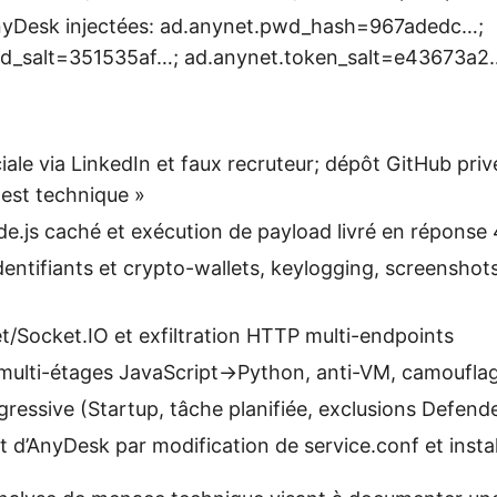
nyDesk injectées: ad.anynet.pwd_hash=967adedc…;
d_salt=351535af…; ad.anynet.token_salt=e43673a2
ciale via LinkedIn et faux recruteur; dépôt GitHub pr
test technique »
.js caché et exécution de payload livré en réponse
identifiants et crypto-wallets, keylogging, screenshot
Socket.IO et exfiltration HTTP multi-endpoints
multi-étages JavaScript→Python, anti-VM, camoufla
gressive (Startup, tâche planifiée, exclusions Defend
d’AnyDesk par modification de service.conf et instal