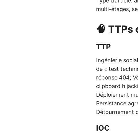
Type d’article:
multi-étages, se
🧠 TTPs 
TTP
Ingénierie soci
de « test techn
réponse 404; Vol
clipboard hijac
Déploiement mul
Persistance agre
Détournement d’
IOC