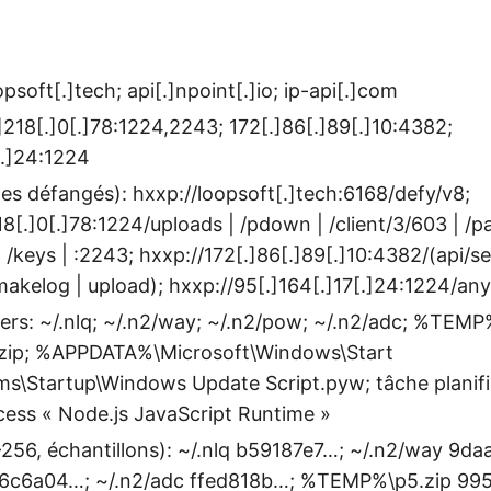
soft[.]tech; api[.]npoint[.]io; ip-api[.]com
.]218[.]0[.]78:1224,2243; 172[.]86[.]89[.]10:4382;
[.]24:1224
s défangés): hxxp://loopsoft[.]tech:6168/defy/v8;
18[.]0[.]78:1224/uploads | /pdown | /client/3/603 | /p
 /keys | :2243; hxxp://172[.]86[.]89[.]10:4382/(api/s
/makelog | upload); hxxp://95[.]164[.]17[.]24:1224/any
ers: ~/.nlq; ~/.n2/way; ~/.n2/pow; ~/.n2/adc; %TEMP%
ip; %APPDATA%\Microsoft\Windows\Start
s\Startup\Windows Update Script.pyw; tâche planifi
cess « Node.js JavaScript Runtime »
256, échantillons): ~/.nlq b59187e7…; ~/.n2/way 9d
06c6a04…; ~/.n2/adc ffed818b…; %TEMP%\p5.zip 9