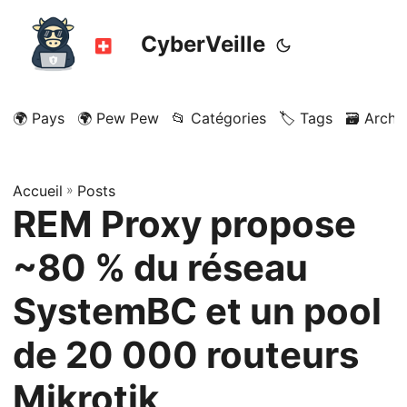
CyberVeille
🌍 Pays
🌍 Pew Pew
📂 Catégories
🏷️ Tags
🗃️ Archi
Accueil
»
Posts
REM Proxy propose
~80 % du réseau
SystemBC et un pool
de 20 000 routeurs
Mikrotik