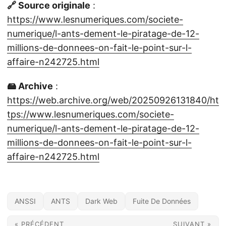
🔗 Source originale
:
https://www.lesnumeriques.com/societe-
numerique/l-ants-dement-le-piratage-de-12-
millions-de-donnees-on-fait-le-point-sur-l-
affaire-n242725.html
🖴 Archive
:
https://web.archive.org/web/20250926131840/ht
tps://www.lesnumeriques.com/societe-
numerique/l-ants-dement-le-piratage-de-12-
millions-de-donnees-on-fait-le-point-sur-l-
affaire-n242725.html
ANSSI
ANTS
Dark Web
Fuite De Données
« PRÉCÉDENT
SUIVANT »