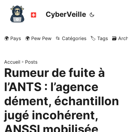
CyberVeille
🌍 Pays
🌍 Pew Pew
📂 Catégories
🏷️ Tags
🗃️ Archi
Accueil
»
Posts
Rumeur de fuite à
l’ANTS : l’agence
dément, échantillon
jugé incohérent,
ANSSI mobilisée