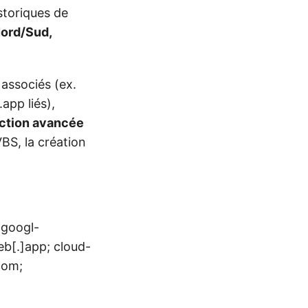
storiques de
ord/Sud,
 associés (ex.
app liés),
ction avancée
BS, la création
 googl-
b[.]app; cloud-
com;