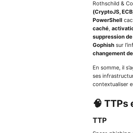
Rothschild & C
(CryptoJS, ECB
PowerShell
cac
caché
,
activat
suppression de
Gophish
sur l’i
changement de
En somme, il s’a
ses infrastructur
contextualiser e
🧠 TTPs 
TTP