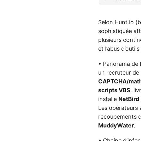
Selon Hunt.io (
sophistiquée at
plusieurs conti
et l’abus d’outi
• Panorama de l
un recruteur de
CAPTCHA/mat
scripts VBS
, li
installe
NetBird
Les opérateurs 
recoupements d’I
MuddyWater
.
• Chaîne d’infec