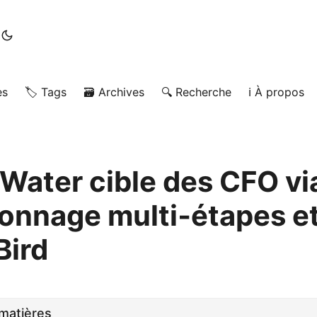
es
🏷️ Tags
🗃️ Archives
🔍 Recherche
ℹ️ À propos
ater cible des CFO vi
nnage multi‑étapes e
Bird
matières