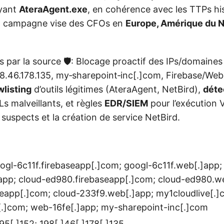
yant
AteraAgent.exe
, en cohérence avec les TTPs hi
 campagne vise des CFOs en
Europe, Amérique du N
s par la source 🛡️: Blocage proactif des IPs/domaines
98.46.178.135, my‑sharepoint‑inc[.]com, Firebase/Web.
wlisting
d’outils légitimes (AteraAgent, NetBird),
déte
s malveillants, et règles
EDR/SIEM
pour l’exécution V
suspects et la création de service NetBird.
gl-6c11f.firebaseapp[.]com; googl-6c11f.web[.]app;
app; cloud-ed980.firebaseapp[.]com; cloud-ed980.we
eapp[.]com; cloud-233f9.web[.]app; my1cloudlive[.]
[.]com; web-16fe[.]app; my-sharepoint-inc[.]com
]95[.]152; 198[.]46[.]178[.]135