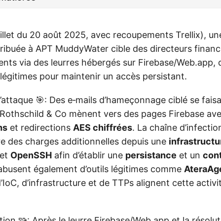
billet du 20 août 2025, avec recoupements Trellix), 
tribuée à APT MuddyWater cible des directeurs financi
nents via des leurres hébergés sur Firebase/Web.app, 
ls légitimes pour maintenir un accès persistant.
’attaque 🎯: Des e‑mails d’hameçonnage ciblé se fais
 Rothschild & Co mènent vers des pages Firebase av
hs
et redirections
AES chiffrées
. La chaîne d’infectio
vre des charges additionnelles depuis une
infrastructu
et
OpenSSH
afin d’établir une
persistance
et un
cont
abusent également d’outils légitimes comme
AteraAg
oC, d’infrastructure et de TTPs alignent cette activ
tion 🧩: Après le leurre Firebase/Web.app et la résolu