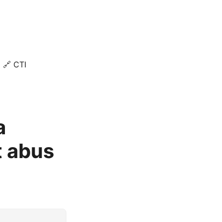
🔗 CTI
a
t abus