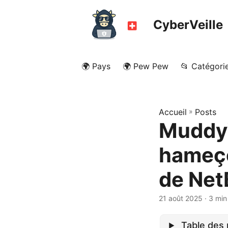
CyberVeille
🌍 Pays
🌍 Pew Pew
📂 Catégori
Accueil
»
Posts
MuddyW
hameço
de Net
21 août 2025
· 3 min
Table des 