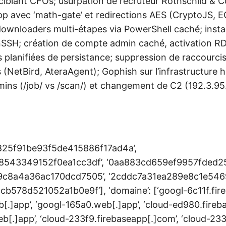
ciblant CFOs; usurpation de recruteur Rothschild & C
p avec ‘math-gate’ et redirections AES (CryptoJS,
downloaders multi-étapes via PowerShell caché; instal
SSH; création de compte admin caché, activation RD
 planifiées de persistance; suppression de raccourci
es (NetBird, AteraAgent); Gophish sur l’infrastructure h
mins (/job/ vs /scan/) et changement de C2 (192.3.9
a825f91be93f5de415886f17ad4a’,
543349152f0ea1cc3df’, ‘0aa883cd659ef9957fded25
9c8a4a36ac170dcd7505’, ‘2cddc7a31ea289e8c1e546
b578d521052a1b0e9f’], ‘domaine’: [‘googl-6c11f.fir
b[.]app’, ‘googl-165a0.web[.]app’, ‘cloud-ed980.fireb
b[.]app’, ‘cloud-233f9.firebaseapp[.]com’, ‘cloud-233