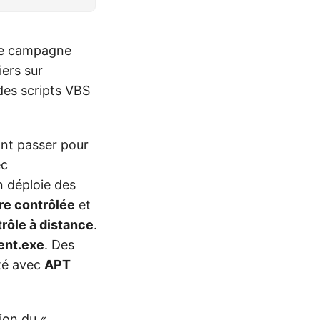
une campagne
ers sur
des scripts VBS
ant passer pour
ec
n déploie des
re contrôlée
et
rôle à distance
.
ent.exe
. Des
ité avec
APT
tion du «