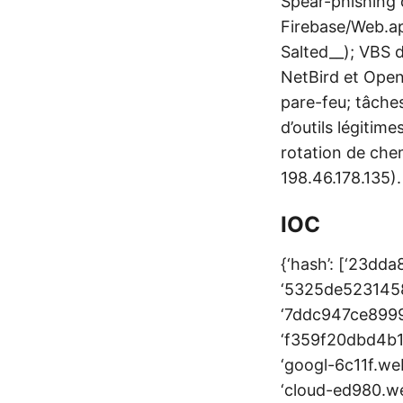
Spear-phishing 
Firebase/Web.ap
Salted__); VBS 
NetBird et Open
pare-feu; tâches
d’outils légitim
rotation de che
198.46.178.135).
IOC
{‘hash’: [‘23dd
‘5325de5231458
‘7ddc947ce899
‘f359f20dbd4b1c
‘googl-6c11f.we
‘cloud-ed980.we