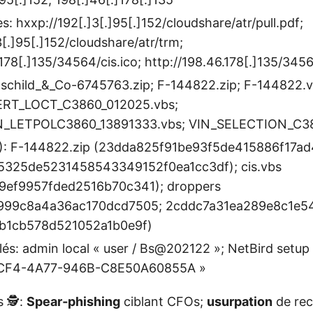
: hxxp://192[.]3[.]95[.]152/cloudshare/atr/pull.pdf;
3[.]95[.]152/cloudshare/atr/trm;
.178[.]135/34564/cis.ico; http://198.46.178[.]135/3456
hschild_&_Co-6745763.zip; F-144822.zip; F-144822.vb
CERT_LOCT_C3860_012025.vbs;
_LETPOLC3860_13891333.vbs; VIN_SELECTION_C38
: F-144822.zip (23dda825f91be93f5de415886f17ad4
5325de5231458543349152f0ea1cc3df); cis.vbs
9ef9957fded2516b70c341); droppers
999c8a4a36ac170dcd7505; 2cddc7a31ea289e8c1e5
b1cb578d521052a1b0e9f)
Clés: admin local « user / Bs@202122 »; NetBird setup
CF4-4A77-946B-C8E50A60855A »
 🕵️:
Spear‑phishing
ciblant CFOs;
usurpation
de rec