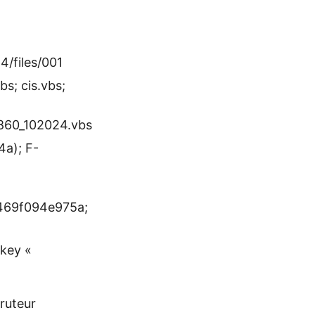
4/files/001
s; cis.vbs;
60_102024.vbs
a); F-
469f094e975a;
 key «
ruteur