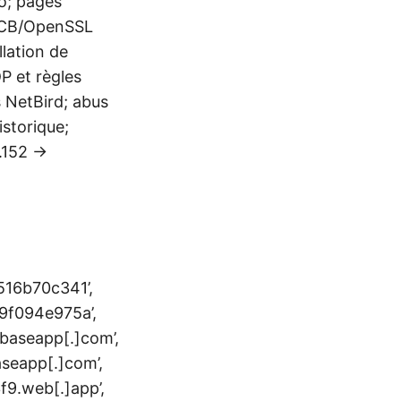
o; pages
 ECB/OpenSSL
lation de
P et règles
s NetBird; abus
istorique;
5.152 →
16b70c341’,
9f094e975a’,
ebaseapp[.]com’,
aseapp[.]com’,
f9.web[.]app’,