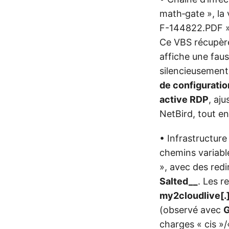
math‑gate », la 
F-144822.PDF » 
Ce VBS récupèr
affiche une faus
silencieusemen
de configuratio
active RDP
, aju
NetBird, tout e
• Infrastructure
chemins variable
», avec des red
Salted__
. Les 
my2cloudlive[
(observé avec
G
charges « cis »/