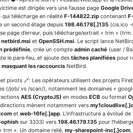
victime est dirigée vers une fausse page
Google Driv
qui télécharge en réalité
F-144822.zip
contenant
F
e un second étage depuis
198.46.178[.]135
(cis.ico →
se page d’erreur, puis télécharge/extrait « trm » (trm.z
t
netbird.msi
et
OpenSSH.msi
. Le script lance NetBi
n prédéfinie
, crée un compte
admin caché
(user / B
ste le pare‑feu, et ajoute des
tâches planifiées
pour r
n
masquant les raccourcis
NetBird.
 et pivots 🔗: Les opérateurs utilisent des projets Fi
s (/job/ vs /scan/), notamment les domaines « googl‑
irections
AES (CryptoJS)
en modes
ECB
ou format
O
redirections mènent notamment vers
my1cloudlive[.
.]com
et
web‑16fe[.]app
. L’infrastructure a évolué de
ophish
sur 3333) vers
198.46.178.135
pour l’héber
« trm ». Un domaine relié,
my‑sharepoint‑inc[.]com
,