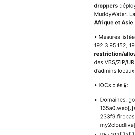
droppers
déplo
MuddyWater. La
Afrique et Asie
.
• Mesures listée
192.3.95.152, 1
restriction/allo
des VBS/ZIP/URL
d’admins locaux 
• IOCs clés 🧪:
Domaines: goo
165a0.web[.]
233f9.firebas
my2cloudlive
IPs: 192[.]3[.