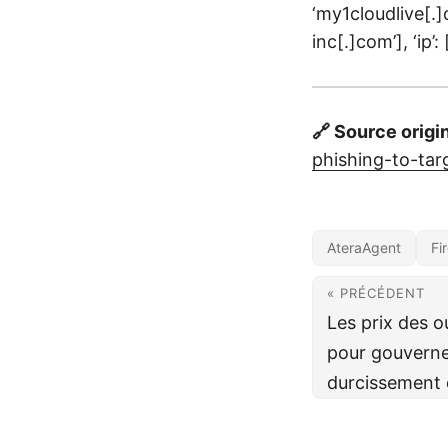
‘my1cloudlive[.]
inc[.]com’], ‘ip’:
🔗 Source origi
phishing-to-tar
AteraAgent
Fi
« PRÉCÉDENT
Les prix des o
pour gouverne
durcissement d