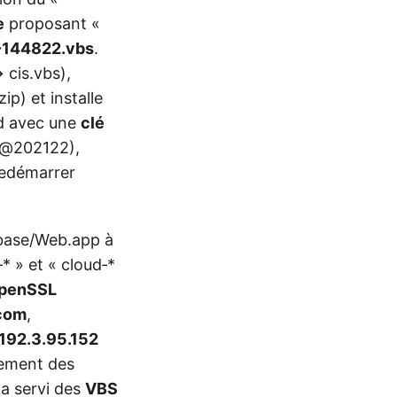
e
proposant «
-144822.vbs
.
 cis.vbs),
ip) et installe
rd avec une
clé
s@202122),
edémarrer
rebase/Web.app à
* » et « cloud‑*
penSSL
]com
,
192.3.95.152
gement des
 a servi des
VBS