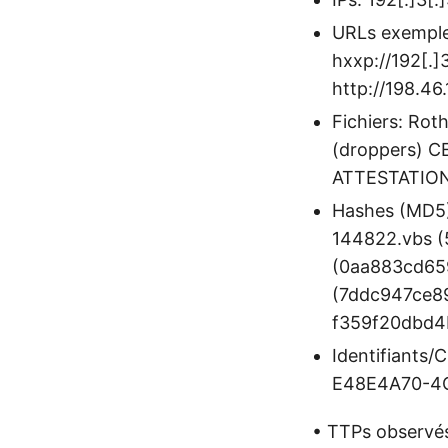
URLs exemples
hxxp://192[.]
http://198.46
Fichiers: Rot
(droppers) 
ATTESTATION
Hashes (MD5)
144822.vbs (
(0aa883cd65
(7ddc947ce8
f359f20dbd4
Identifiants/
E48E4A70-4
• TTPs observés