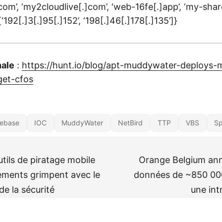
com’, ‘my2cloudlive[.]com’, ‘web-16fe[.]app’, ‘my-sha
 [‘192[.]3[.]95[.]152’, ‘198[.]46[.]178[.]135’]}
nale
:
https://hunt.io/blog/apt-muddywater-deploys-m
get-cfos
rebase
IOC
MuddyWater
NetBird
TTP
VBS
Sp
utils de piratage mobile
Orange Belgium ann
ments grimpent avec le
données de ~850 000
e la sécurité
une intr