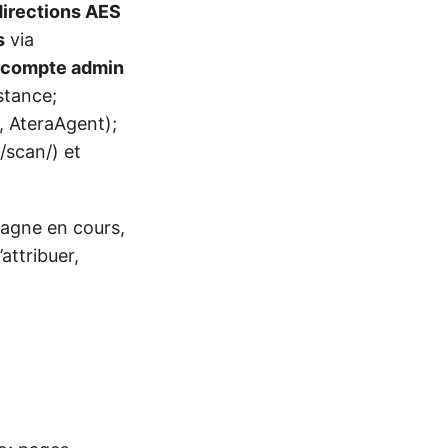
directions AES
s
via
e compte admin
stance;
, AteraAgent);
 /scan/) et
gne en cours,
’attribuer,