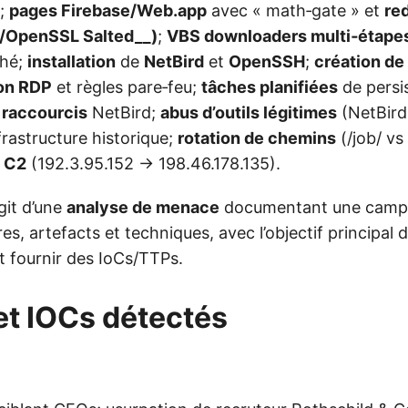
o;
pages Firebase/Web.app
avec « math‑gate » et
re
/OpenSSL Salted__)
;
VBS downloaders multi‑étape
hé;
installation
de
NetBird
et
OpenSSH
;
création d
ion RDP
et règles pare‑feu;
tâches planifiées
de persi
 raccourcis
NetBird;
abus d’outils légitimes
(NetBird
nfrastructure historique;
rotation de chemins
(/job/ vs
 C2
(192.3.95.152 → 198.46.178.135).
git d’une
analyse de menace
documentant une campa
es, artefacts et techniques, avec l’objectif principal d
t fournir des IoCs/TTPs.
et IOCs détectés