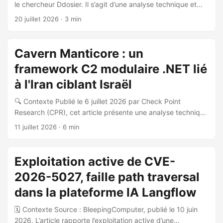
le chercheur Ddosier. Il s’agit d’une analyse technique et
d’attribution directe à un groupe nommé. ...
d’ingénierie de détection portant sur la famille de
20 juillet 2026
· 3 min
techniques ClickFix, dont la croissance est estimée à 517%
et qui représenterait 47% des événements d’accès initial en
2025. 🧠 Invariant comportemental central L’auteur identifie
Cavern Manticore : un
un invariant comportemental structurel unique commun à
framework C2 modulaire .NET lié
toutes les variantes ClickFix (Classic, CrashFix, FileFix, AI-
Fix, TerminalFix, Screen-Fix) sur les trois systèmes
à l'Iran ciblant Israël
d’exploitation majeurs : ...
🔍 Contexte Publié le 6 juillet 2026 par Check Point
Research (CPR), cet article présente une analyse technique
approfondie de Cavern Manticore, un acteur de menace à
11 juillet 2026
· 6 min
nexus iranien suivi depuis début 2026. L’acteur est lié au
MOIS (Ministry of Intelligence and Security) iranien et
présente des chevauchements techniques avec
Exploitation active de CVE-
MuddyWater et Lyceum (sous-groupe d’OilRig). 🎯
2026-5027, faille path traversal
Victimologie et objectifs Cavern Manticore cible
principalement des organisations israéliennes, avec un
dans la plateforme IA Langflow
focus sur les secteurs gouvernemental et IT. L’acteur
🗓️ Contexte Source : BleepingComputer, publié le 10 juin
exploite les chaînes de sous-traitance IT : il compromet
2026. L’article rapporte l’exploitation active d’une
d’abord un fournisseur IT, puis pivote vers un second