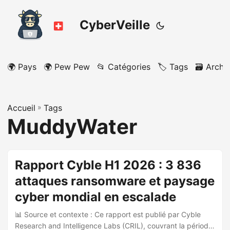
CyberVeille
🌍 Pays
🌍 Pew Pew
📂 Catégories
🏷️ Tags
🗃️ Archi
Accueil
»
Tags
MuddyWater
Rapport Cyble H1 2026 : 3 836
attaques ransomware et paysage
cyber mondial en escalade
📊 Source et contexte : Ce rapport est publié par Cyble
Research and Intelligence Labs (CRIL), couvrant la période