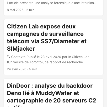
L’article présente une analyse forensique d’une intrusion
détectée début 2026, initialement identifiée comme une
8 mai 2026
· 2 min
attaque Chaos ransomware-as-a-service (RaaS), mais
réévaluée comme une opération étatique sous faux
drapeau. 🎭 Attribution et faux drapeau L’analyse
Citizen Lab expose deux
forensique attribue l’activité avec confiance modérée à
campagnes de surveillance
MuddyWater (Seedworm), un groupe APT iranien affilié au
Ministry of Intelligence and Security (MOIS). Les artefacts
télécom via SS7/Diameter et
techniques ayant conduit à cette attribution incluent : ...
SIMjacker
🔍 Contexte Publié le 23 avril 2026 par le Citizen Lab
(Université de Toronto), ce rapport de recherche
documente deux campagnes distinctes de surveillance
24 avril 2026
· 5 min
télécom menées par des acteurs désignés STA1 et STA2,
identifiés comme des vendeurs commerciaux de
surveillance (CSV) opérant probablement pour le compte
DinDoor : analyse du backdoor
d’États. L’investigation a débuté fin 2024 suite à l’analyse
Deno lié à MuddyWater et
de logs de pare-feu de signalisation mobile, en
collaboration avec Cellusys, Telenor Linx, Roaming Audit et
cartographie de 20 serveurs C2
P1 Security. ...