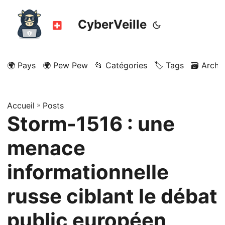
CyberVeille
🌍 Pays
🌍 Pew Pew
📂 Catégories
🏷️ Tags
🗃️ Archi
Accueil
»
Posts
Storm-1516 : une
menace
informationnelle
russe ciblant le débat
public européen