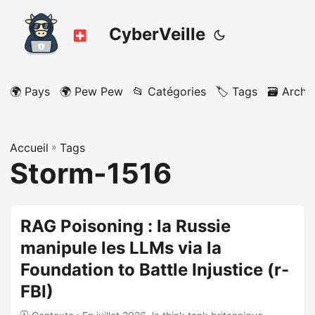
CyberVeille
🌍 Pays
🌍 Pew Pew
📂 Catégories
🏷️ Tags
🗃️ Archi
Accueil
»
Tags
Storm-1516
RAG Poisoning : la Russie
manipule les LLMs via la
Foundation to Battle Injustice (r-
FBI)