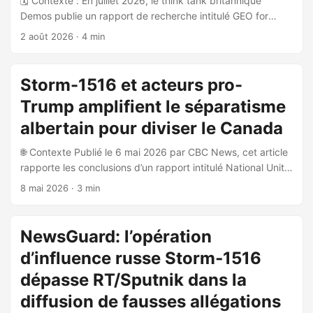
🗓️ Contexte : En juillet 2026, le think tank britannique
Demos publie un rapport de recherche intitulé GEO for
Geopolitics, produit par Carl Miller, Hannah Perry et Flynn
2 août 2026
· 4 min
Devine, avec le concours de CASM Technology. Ce rapport
documente l’émergence d’une nouvelle menace pour la
sécurité épistémique du Royaume-Uni : la manipulation des
Storm-1516 et acteurs pro-
grands modèles de langage (LLMs) par des acteurs
Trump amplifient le séparatisme
étatiques hostiles via des techniques de Generative Engine
Optimisation (GEO) appliquées à des fins de guerre
albertain pour diviser le Canada
informationnelle. ...
🌐 Contexte Publié le 6 mai 2026 par CBC News, cet article
rapporte les conclusions d’un rapport intitulé National Unity
Under Threat, produit par DisinfoWatch, le Canadian Digital
8 mai 2026
· 3 min
Media Research Network et CASiLabs. Le rapport
documente des opérations d’influence étrangères ciblant le
débat sur la séparation de l’Alberta au Canada. 🎯 Acteurs
NewsGuard: l’opération
et méthodes identifiés Trois catégories d’acteurs sont
d’influence russe Storm‑1516
distinguées : Storm-1516 : réseau d’influence russe covert,
associé à l’Internet Research Agency (IRA) basée à Saint-
dépasse RT/Sputnik dans la
Pétersbourg. Il a créé le site fictif albertaseparatist.com
diffusion de fausses allégations
ainsi que des comptes TikTok et YouTube associés,