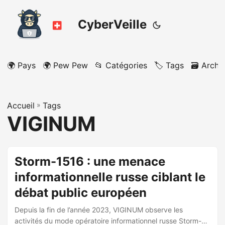
CyberVeille
🌍 Pays
🌍 Pew Pew
📂 Catégories
🏷️ Tags
🗃️ Archi
Accueil
»
Tags
VIGINUM
Storm-1516 : une menace
informationnelle russe ciblant le
débat public européen
Depuis la fin de l’année 2023, VIGINUM observe les
activités du mode opératoire informationnel russe Storm-