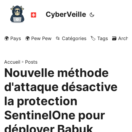
CyberVeille
🌍 Pays
🌍 Pew Pew
📂 Catégories
🏷️ Tags
🗃️ Archi
Accueil
»
Posts
Nouvelle méthode
d'attaque désactive
la protection
SentinelOne pour
déployer Babuk