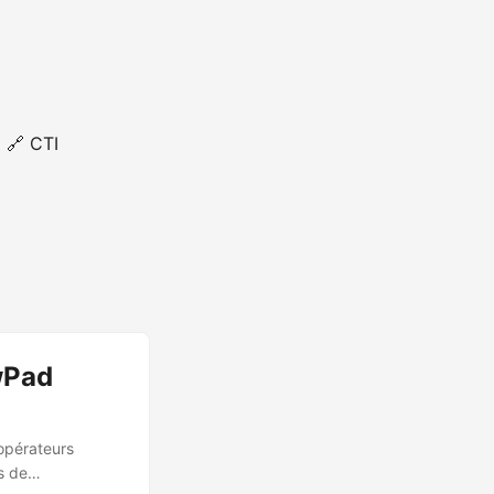
🔗 CTI
wPad
opérateurs
s de