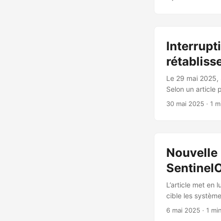
considérablement
données important
système de contr
généralisée de co
Interrupt
la sécurité. La m
raison de cette 
rétabliss
régions. ...
Le 29 mai 2025, 
Selon un article 
mais les services
30 mai 2025
· 1 m
les clients comme
Toutefois, les se
menace ont subi d
Nouvelle 
Sentinel
L’article met en 
cible les systèm
elle parvient à d
6 mai 2025
· 1 mi
utilisée pour pro