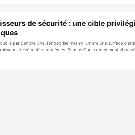
nt déployer le ransomware Babuk, connu pour chiffrer les données d
. ...
isseurs de sécurité : une cible privilég
aques
publié par SentinelOne, l’entreprise met en lumière une surface d’at
ournisseurs de sécurité eux-mêmes. SentinelOne a récemment observ
té d’attaques allant de crimewares motivés financièrement à des ca
n
r des acteurs étatiques avancés. Ces incidents, bien que spécifiqu
sont ni nouveaux ni uniques à cette entreprise. Les adversaires récen
rmatiques de la Corée du Nord se faisant passer pour des candidats à l
rs de ransomware cherchant à accéder et abuser de la plateforme 
urs parrainés par l’État chinois ont ciblé des organisations alignées a
 SentinelOne. ...
rveille
CC BY-NC-SA 4.0
· Fait avec ❤️&🍺 par
Decio
·
Powered by
Hugo
&
Pap