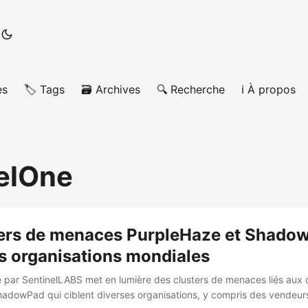
es
🏷️ Tags
🗃️ Archives
🔍 Recherche
ℹ️ À propos
elOne
ters de menaces PurpleHaze et Shado
es organisations mondiales
é par SentinelLABS met en lumière des clusters de menaces liés aux 
adowPad qui ciblent diverses organisations, y compris des vendeur