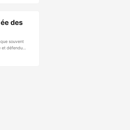
es victimes et
iée des
taque souvent
é et défendu
mpagnes sur
es à
ts incluent des
’emploi, ainsi
de SentinelOne.
vec les activités
erMod