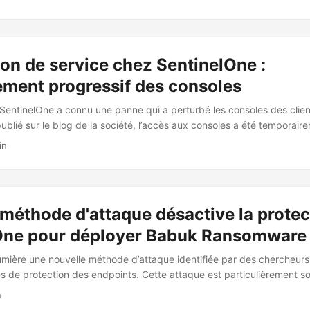
 entravé leur capacité à gérer leurs opérations de sécurité et à acc
es. La cause principale de cette interruption était un défaut logicie
ôle d’infrastructure qui a supprimé des routes réseau critiques, entr
nnectivité réseau au sein de la plateforme SentinelOne. Cet incident n
ion de service chez SentinelOne :
ajorité des services de SentinelOne ont connu des temps d’arrêt total
perte soudaine de connectivité réseau vers des composants critiques
ement progressif des consoles
SentinelOne a connu une panne qui a perturbé les consoles des clie
publié sur le blog de la société, l’accès aux consoles a été temporair
 sont progressivement rétablis. Initialement, la panne a été signalé
in
rciaux à l’échelle mondiale, bien que les endpoints des clients soien
rvices de réponse gérés ont perdu leur visibilité, et les rapports de 
es retards. ...
méthode d'attaque désactive la protec
One pour déployer Babuk Ransomware
lumière une nouvelle méthode d’attaque identifiée par des chercheurs
es de protection des endpoints. Cette attaque est particulièrement so
ésactiver la protection offerte par SentinelOne, une solution de sécur
n
téger les endpoints contre les menaces. En contournant cette protecti