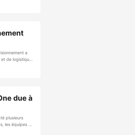
 reconnaissance
, une intrusion
 une organisation
nnement
visionnement a
 et de logistique
 a été
ent. Les hackers
logistique pour
One due à
té plusieurs
és, les équipes de
 a