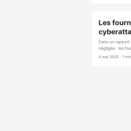
attaquants peuve
exiger une rançon
Les fourn
cyberatt
Dans un rapport 
négligée : les f
contre une varié
4 mai 2025
· 1 mi
mesure menées pa
SentinelOne, ne 
travailleurs info
que des opérateu
De plus, des acte
et la clientèle de
Cybe