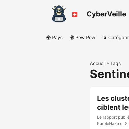
CyberVeille
🌍 Pays
🌍 Pew Pew
📂 Catégori
Accueil
»
Tags
Sentin
Les clus
ciblent l
Le rapport publi
PurpleHaze et Sh