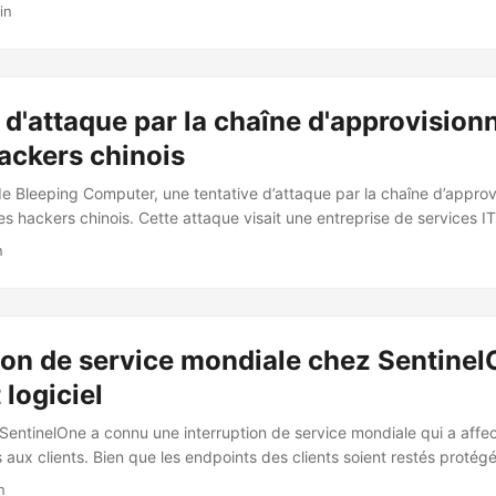
n octobre 2024, SentinelLABS a observé et contré une opération de
in
e, faisant partie du cluster d’activités PurpleHaze. Au début de 2025
tion plus large de ShadowPad a été identifiée et perturbée, affectant
que matérielle pour les employés de SentinelOne. ...
 d'attaque par la chaîne d'approvisio
ackers chinois
 de Bleeping Computer, une tentative d’attaque par la chaîne d’appro
 hackers chinois. Cette attaque visait une entreprise de services IT
tique matérielle pour la firme de cybersécurité SentinelOne. L’attaque
n
entinelOne, qui a partagé des détails supplémentaires sur cet incid
romettre l’infrastructure en utilisant les services de l’entreprise de 
èmes de SentinelOne. ...
ion de service mondiale chez Sentinel
 logiciel
SentinelOne a connu une interruption de service mondiale qui a affec
 aux clients. Bien que les endpoints des clients soient restés protég
s pu accéder à la console de gestion et aux services associés, ce qui
n