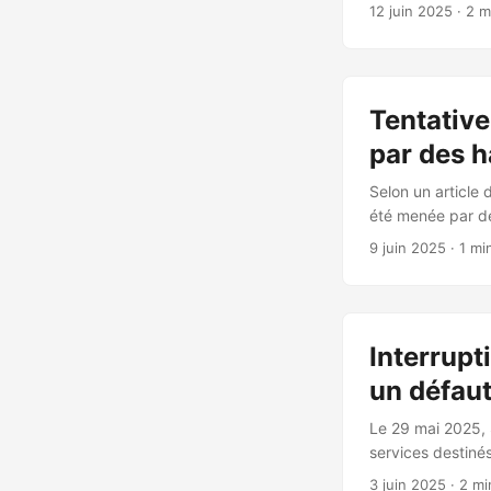
cybersécurité. E
12 juin 2025
· 2 m
visant SentinelOn
liée à une opéra
gérant la logisti
Tentative
par des h
Selon un article
été menée par des
qui gère la logis
9 juin 2025
· 1 mi
découverte par S
ont tenté de comp
accéder aux syst
Interrupt
un défaut
Le 29 mai 2025, 
services destinés
sécurité n’ont pa
3 juin 2025
· 2 mi