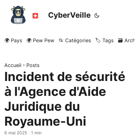
CyberVeille
🌍 Pays
🌍 Pew Pew
📂 Catégories
🏷️ Tags
🗃️ Archi
Accueil
»
Posts
Incident de sécurité
à l'Agence d'Aide
Juridique du
Royaume-Uni
6 mai 2025
· 1 min