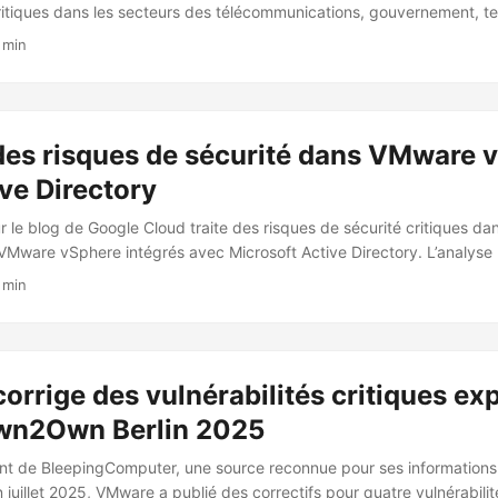
critiques dans les secteurs des télécommunications, gouvernement, t
 focus récent sur Singapour. UNC3886 utilise des vulnérabilités zer
 min
vCenter/ESXi, Fortinet FortiOS et Juniper pour mener des attaques
ensemble d’outils personnalisés pour maintenir un accès persistant et
s. Les outils utilisés incluent le backdoor TinyShell basé sur Python
P/HTTPS, le rootkit Reptile pour le masquage de processus/fichiers e
des risques de sécurité dans VMware 
 et le rootkit Medusa pour les portes dérobées PAM et la journalisat
...
ve Directory
sur le blog de Google Cloud traite des risques de sécurité critiques dan
Mware vSphere intégrés avec Microsoft Active Directory. L’analyse 
iques de configuration courantes peuvent créer des chemins d’att
 min
mpromettre l’infrastructure. Elle souligne que l’agent Likewise, utili
, manque de support MFA et de méthodes d’authentification modernes
s de crédentiel en scénario de prise de contrôle de l’hyperviseur. ...
rrige des vulnérabilités critiques exp
Pwn2Own Berlin 2025
ient de BleepingComputer, une source reconnue pour ses informations 
 juillet 2025, VMware a publié des correctifs pour quatre vulnérabilit