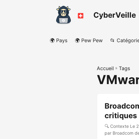
CyberVeille
🌍 Pays
🌍 Pew Pew
📂 Catégori
Accueil
»
Tags
VMwar
Broadcom
critiques
🔍 Contexte Le 2
par Broadcom de 