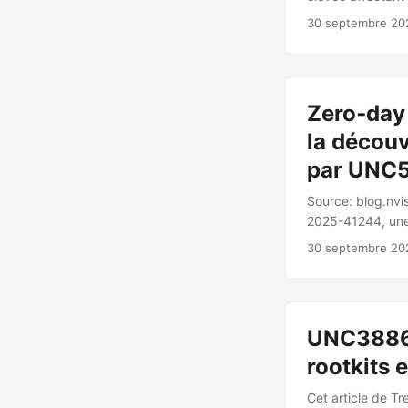
depuis octobre 20
30 septembre 20
(CVE-2025-41244
octobre 2024 par 
d’exécuter du co
accessibles en é
Zero‑day
de services VMwar
la découv
par UNC
Source: blog.nvi
2025-41244, une 
et VMware Aria O
30 septembre 20
par Broadcom le 
Path) provient de
(classe \S) qui 
contexte privilég
UNC3886 c
non privilégié, 
et credential-le
rootkits 
Cet article de T