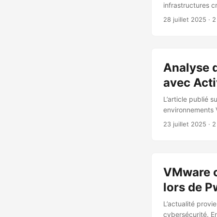
infrastructures 
défense, avec un
28 juillet 2025
· 2
systèmes VMware 
Ils déploient un 
défenses avancée
distance via HTT
Analyse 
de port knocking,
authentifications. 
avec Acti
L’article publié 
environnements V
comment des prat
23 juillet 2025
· 2
ransomwares et co
l’intégration AD
ainsi un compromi
VMware co
lors de 
L’actualité prov
cybersécurité. En