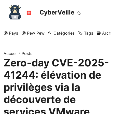
CyberVeille
🌍 Pays
🌍 Pew Pew
📂 Catégories
🏷️ Tags
🗃️ Archi
Accueil
»
Posts
Zero‑day CVE-2025-
41244: élévation de
privilèges via la
découverte de
services VMware