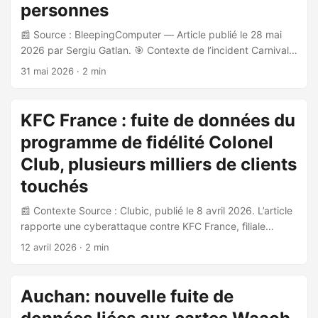
personnes
📰 Source : BleepingComputer — Article publié le 28 mai
2026 par Sergiu Gatlan. 🎯 Contexte de l’incident Carnival
Corporation, le plus grand opérateur de croisières au
31 mai 2026
· 2 min
monde (plus de 160 000 employés, 13,5 millions de
passagers en 2024, revenus supérieurs à 26 milliards de
dollars), a confirmé une violation de données affectant 5
KFC France : fuite de données du
995 277 clients. L’incident a été revendiqué par le groupe
programme de fidélité Colonel
cybercriminel ShinyHunters en avril 2026. 🔓 Déroulement
de l’attaque ...
Club, plusieurs milliers de clients
touchés
📰 Contexte Source : Clubic, publié le 8 avril 2026. L’article
rapporte une cyberattaque contre KFC France, filiale
française de la chaîne de restauration rapide, ayant conduit
12 avril 2026
· 2 min
à une fuite de données personnelles de clients membres du
programme de fidélité Colonel Club. 🎯 Nature de l’incident
Des accès illégitimes au système d’information de KFC
Auchan: nouvelle fuite de
France ont été détectés. Ces accès ont permis aux