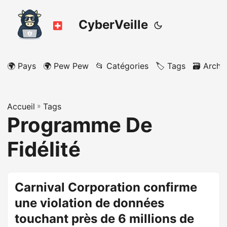
CyberVeille
🌍 Pays
🌍 Pew Pew
📂 Catégories
🏷️ Tags
🗃️ Archi
Accueil
»
Tags
Programme De
Fidélité
Carnival Corporation confirme
une violation de données
touchant près de 6 millions de