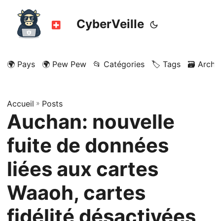
CyberVeille
🌍 Pays
🌍 Pew Pew
📂 Catégories
🏷️ Tags
🗃️ Archi
Accueil
»
Posts
Auchan: nouvelle
fuite de données
liées aux cartes
Waaoh, cartes
fidélité désactivées