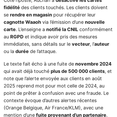
Côté riposte, Auchan a
désactivé les cartes
fidélité
des clients touchés. Les clients doivent
se
rendre en magasin
pour récupérer leur
cagnotte Waaoh
via l’émission d’une
nouvelle
carte
. L’enseigne a
notifié la CNIL
conformément
au
RGPD
et indique avoir pris des mesures
immédiates, sans détails sur le
vecteur
, l’
auteur
ou la
durée
de l’attaque.
Le texte fait écho à une fuite de
novembre 2024
qui avait déjà touché
plus de 500 000 clients
, et
note que l’alerte envoyée aux clients en août
2025 reprend mot pour mot celle de 2024, au
point de prêter à confusion avec une fraude. Le
contexte évoque d’autres alertes récentes
(Orange Belgique, Air France/KLM), avec une
mention d’une
fuite provenant d’un partenaire
.