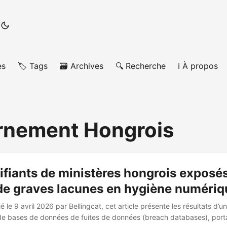
es
🏷️ Tags
🗃️ Archives
🔍 Recherche
ℹ️ À propos
rnement Hongrois
ifiants de ministères hongrois exposés
 de graves lacunes en hygiène numériq
ié le 9 avril 2026 par Bellingcat, cet article présente les résultats d
r de bases de données de fuites de données (breach databases), porta