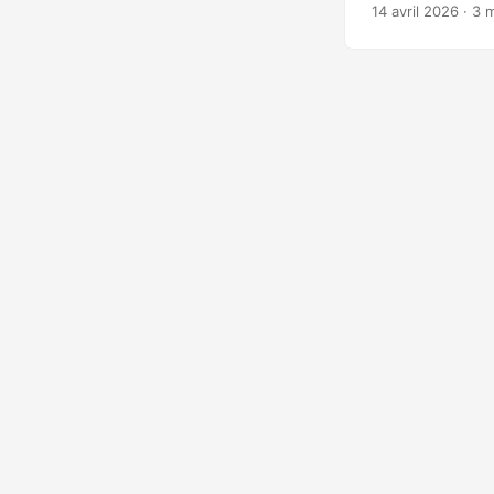
domaines email o
14 avril 2026
· 3 
Darkside, un serv
Bellingcat a ide
gouvernementaux h