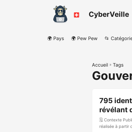
CyberVeille
🌍 Pays
🌍 Pew Pew
📂 Catégori
Accueil
»
Tags
Gouve
795 ident
révélant
🗓️ Contexte Publ
réalisée à parti