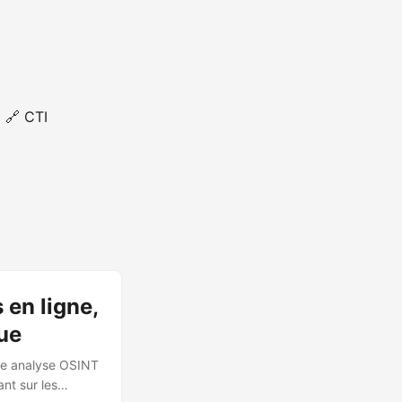
🔗 CTI
 en ligne,
ue
’une analyse OSINT
nt sur les