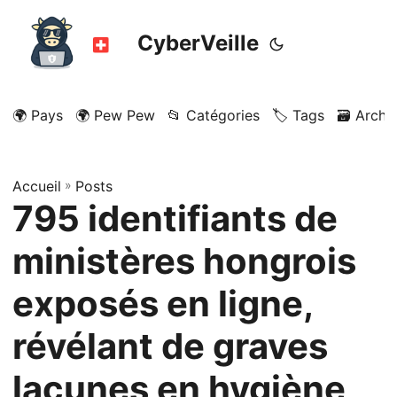
CyberVeille
🌍 Pays
🌍 Pew Pew
📂 Catégories
🏷️ Tags
🗃️ Archi
Accueil
»
Posts
795 identifiants de
ministères hongrois
exposés en ligne,
révélant de graves
lacunes en hygiène