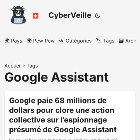
CyberVeille
🌍 Pays
🌍 Pew Pew
📂 Catégories
🏷️ Tags
🗃️ Archi
Accueil
»
Tags
Google Assistant
Google paie 68 millions de
dollars pour clore une action
collective sur l’espionnage
présumé de Google Assistant