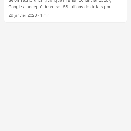
Selon TechCrunch (rubrique In Brief, 26 janvier 2026),
Google a accepté de verser 68 millions de dollars pour
régler une action collective l’accusant d’interception et
29 janvier 2026
· 1 min
enregistrement non autorisés de communications via
Google Assistant, sans reconnaître de faute. Les plaignants
soutenaient que des « faux déclenchements » (false
accepts) amenaient l’assistant à s’activer sans mot
d’activation, capturant des communications confidentielles
qui auraient été transmises à des tiers pour des publicités
ciblées et d’« autres usages ». 🎤 ...