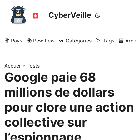
CyberVeille
🌍 Pays
🌍 Pew Pew
📂 Catégories
🏷️ Tags
🗃️ Archi
Accueil
»
Posts
Google paie 68
millions de dollars
pour clore une action
collective sur
l’espionnage