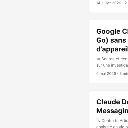
quelques mois ap
14 juillet 2026
· 2
rétabli fournit u
en ligne, afin de
d’enfants en lig
bout tels que Si
Google C
liées au chiffrem
Go) sans 
d'apparei
📅 Source et con
sur une investig
journaux systèm
6 mai 2026
· 3 mi
silencieusement 
Nano (LLM on-dev
téléchargement s
et se répète autom
Claude De
Messagin
🔍 Contexte Artic
analyste en vie 