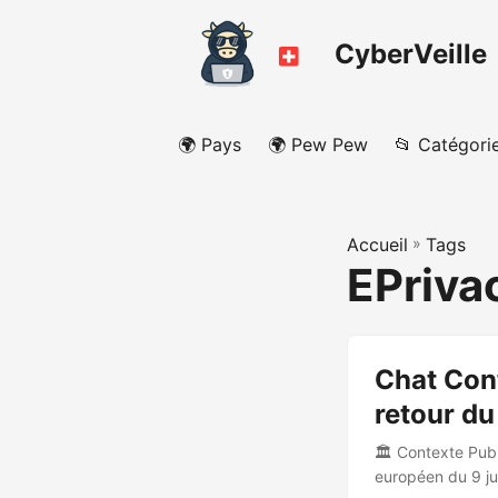
CyberVeille
🌍 Pays
🌍 Pew Pew
📂 Catégori
Accueil
»
Tags
EPriva
Chat Cont
retour d
🏛️ Contexte Publ
européen du 9 ju