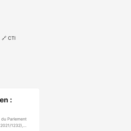
🔗 CTI
en :
te du Parlement
) 2021/1232),