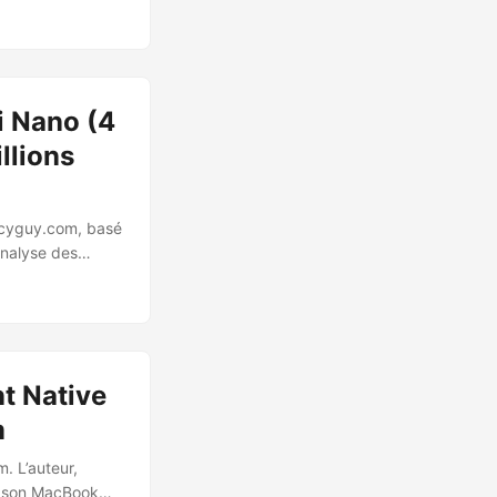
e règlement
r les plateformes
a sollicitation
s de bout en
s protections
i Nano (4
llions
vacyguy.com, basé
analyse des
e télécharge
modèle Gemini
 utilisateur. Ce
les paramètres,
t Native
m
. L’auteur,
ur son MacBook