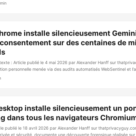
rès son expiration en avril 2026. 📋 Contenu du règlement rétabli L
 min
ne base légale pour le scan volontaire des communications privées pa
 détecter : Du CSAM (Child Sexual Abuse Material) connu et nouveau L
ne Le règlement ne s’applique pas aux services de messagerie chiffré
gnal. Deux amendements adoptés visent explicitement à préserver le
hrome installe silencieusement Gemin
ent de bout en bout. ...
consentement sur des centaines de mi
ls
texte : Article publié le 4 mai 2026 par Alexander Hanff sur thatpri
ation personnelle menée via des audits automatisés WebSentinel et l’
e macOS (.fseventsd). 🔍 Comportement documenté : Google Chrom
n
un fichier de 4 Go nommé weights.bin, correspondant aux poids du 
ice de Google), dans le répertoire OptGuideOnDeviceModel du profil
’effectue sans dialogue de consentement, sans case à cocher dans 
atiquement si l’utilisateur supprime le fichier. ...
sktop installe silencieusement un pon
g dans tous les navigateurs Chromiu
le publié le 18 avril 2026 par Alexander Hanff sur thatprivacyguy.com
privée et sécurité, documente une découverte forensique réalisée s