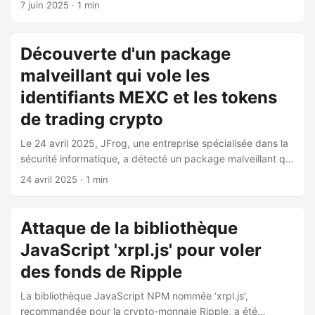
7 juin 2025
· 1 min
utilisé des techniques sophistiquées de social engineering
pour infiltrer les systèmes de Caesars le 18 août 2023.
Après avoir accédé aux systèmes, ils ont exfiltré des
Découverte d'un package
données sensibles des clients et ont exigé une rançon de
malveillant qui vole les
30 millions de dollars, acceptant finalement 15 millions de
dollars en crypto-monnaie. ...
identifiants MEXC et les tokens
de trading crypto
Le 24 avril 2025, JFrog, une entreprise spécialisée dans la
sécurité informatique, a détecté un package malveillant qui
cible spécifiquement les utilisateurs de MEXC, une
24 avril 2025
· 1 min
plateforme de trading de crypto-monnaies. Ce package
malveillant est capable de voler les identifiants MEXC ainsi
que les tokens de trading crypto des utilisateurs. Les
Attaque de la bibliothèque
attaquants utilisent ensuite ces informations volées pour
JavaScript 'xrpl.js' pour voler
acheter et vendre des contrats à terme sur différentes
plateformes de trading de crypto-monnaies. L’impact de
des fonds de Ripple
cette attaque est potentiellement énorme, car elle pourrait
La bibliothèque JavaScript NPM nommée ‘xrpl.js’,
permettre aux attaquants de voler des sommes
recommandée pour la crypto-monnaie Ripple, a été
importantes en crypto-monnaies. La vulnérabilité provient