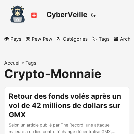
CyberVeille
🌍 Pays
🌍 Pew Pew
📂 Catégories
🏷️ Tags
🗃️ Archi
Accueil
»
Tags
Crypto-Monnaie
Retour des fonds volés après un
vol de 42 millions de dollars sur
GMX
Selon un article publié par The Record, une attaque
majeure a eu lieu contre l’échange décentralisé GMX,