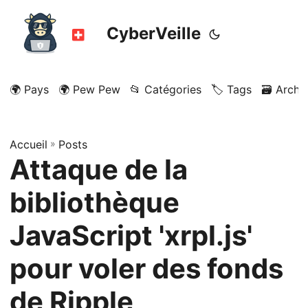
CyberVeille
🌍 Pays
🌍 Pew Pew
📂 Catégories
🏷️ Tags
🗃️ Archi
Accueil
»
Posts
Attaque de la
bibliothèque
JavaScript 'xrpl.js'
pour voler des fonds
de Ripple