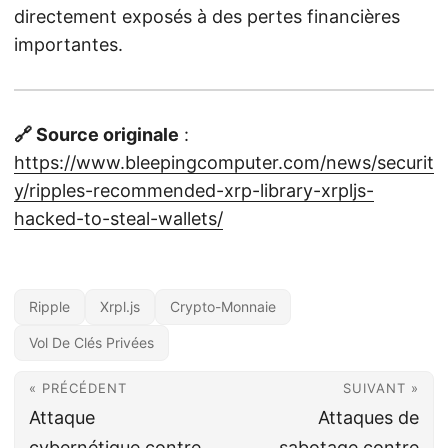
directement exposés à des pertes financières
importantes.
🔗 Source originale
:
https://www.bleepingcomputer.com/news/securit
y/ripples-recommended-xrp-library-xrpljs-
hacked-to-steal-wallets/
Ripple
Xrpl.js
Crypto-Monnaie
Vol De Clés Privées
« PRÉCÉDENT
SUIVANT »
Attaque
Attaques de
cybernétique contre
sabotage contre