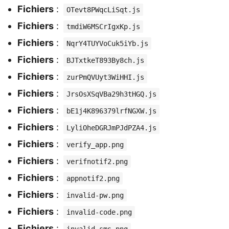
Fichiers
:
OTevt8PWqcLiSqt.js
Fichiers
:
tmdiW6MSCrIgxKp.js
Fichiers
:
NqrY4TUYVoCuk5iYb.js
Fichiers
:
BJTxtkeT893By8ch.js
Fichiers
:
zurPmQVUyt3WiHHI.js
Fichiers
:
JrsOsXSqVBa29h3tHGQ.js
Fichiers
:
bE1j4K896379lrfNGXW.js
Fichiers
:
LyliOheDGRJmPJdPZA4.js
Fichiers
:
verify_app.png
Fichiers
:
verifnotif2.png
Fichiers
:
appnotif2.png
Fichiers
:
invalid-pw.png
Fichiers
:
invalid-code.png
Fichiers
: