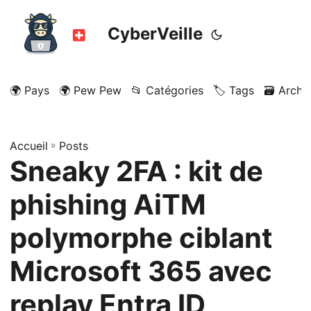
CyberVeille
🌍 Pays
🌍 Pew Pew
📂 Catégories
🏷️ Tags
🗃️ Archi
Accueil
»
Posts
Sneaky 2FA : kit de
phishing AiTM
polymorphe ciblant
Microsoft 365 avec
replay Entra ID