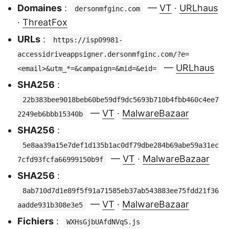
Domaines
:
—
VT
·
URLhaus
dersonmfginc.com
·
ThreatFox
URLs
:
https://isp09981-
accessidriveappsigner.dersonmfginc.com/?e=
—
URLhaus
<email>&utm_*=&campaign=&mid=&eid=
SHA256
:
22b383bee9018beb60be59df9dc5693b710b4fbb460c4ee7
—
VT
·
MalwareBazaar
2249eb6bbb15340b
SHA256
:
5e8aa39a15e7def1d135b1ac0df79dbe284b69abe59a31ec
—
VT
·
MalwareBazaar
7cfd93fcfa66999150b9f
SHA256
:
8ab710d7d1e89f5f91a71585eb37ab543883ee75fdd21f36
—
VT
·
MalwareBazaar
aadde931b308e3e5
Fichiers
:
WXHsGjbUAfdNVqS.js