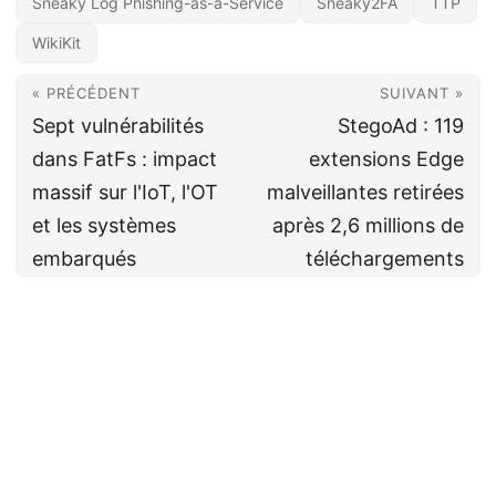
Sneaky Log Phishing-as-a-Service
Sneaky2FA
TTP
WikiKit
« PRÉCÉDENT
SUIVANT »
Sept vulnérabilités
StegoAd : 119
dans FatFs : impact
extensions Edge
massif sur l'IoT, l'OT
malveillantes retirées
et les systèmes
après 2,6 millions de
embarqués
téléchargements