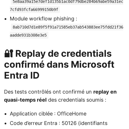
5e8aa39a15e7def1d135b1ac0df79dbe284b69abe59a31ec
7cfd93fcfa66999150b9f
Module workflow phishing :
8ab710d7d1e89f5f91a71585eb37ab543883ee75fdd21f36
aadde931b308e3e5
🔐 Replay de credentials
confirmé dans Microsoft
Entra ID
Des tests contrôlés ont confirmé un
replay en
quasi-temps réel
des credentials soumis :
Application ciblée : OfficeHome
Code d’erreur Entra : 50126 (identifiants