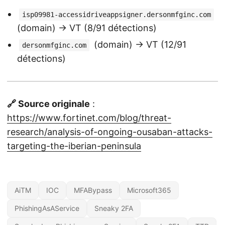
isp09981-accessidriveappsigner.dersonmfginc.com
(domain) → VT (8/91 détections)
(domain) → VT (12/91
dersonmfginc.com
détections)
🔗 Source originale
:
https://www.fortinet.com/blog/threat-
research/analysis-of-ongoing-ousaban-attacks-
targeting-the-iberian-peninsula
AiTM
IOC
MFABypass
Microsoft365
PhishingAsAService
Sneaky 2FA