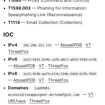
T1090
— Proxy (Command and Control)
T1598.003
— Phishing for Information:
Spearphishing Link (Reconnaissance)
T1114
— Email Collection (Collection)
IOC
IPv4
:
—
AbuseIPDB
·
VT
·
192.206.151.131
ThreatFox
IPv6
:
2a13:9241:b54b:cafb:a8c7:a8fd:554d:ec58
—
AbuseIPDB
·
VT
·
ThreatFox
IPv6
:
2a13:9246:aa74:e116:5346:5d5d:61fb:fb93
—
AbuseIPDB
·
VT
·
ThreatFox
Domaines
:
isp09981-
—
VT
·
accessidriveappsigner.dersonmfginc.com
URLhaus
·
ThreatFox