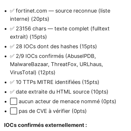
✅ fortinet.com — source reconnue (liste
interne) (20pts)
✅ 23156 chars — texte complet (fulltext
extrait) (15pts)
✅ 28 IOCs dont des hashes (15pts)
✅ 2/9 IOCs confirmés (AbuseIPDB,
MalwareBazaar, ThreatFox, URLhaus,
VirusTotal) (12pts)
✅ 10 TTPs MITRE identifiées (15pts)
✅ date extraite du HTML source (10pts)
⬜ aucun acteur de menace nommé (0pts)
⬜ pas de CVE à vérifier (0pts)
IOCs confirmés externellement :