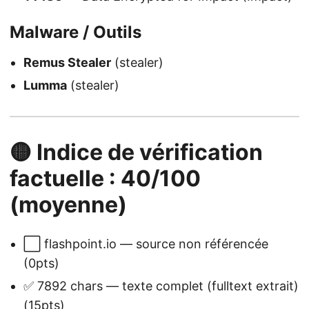
Malware / Outils
Remus Stealer
(stealer)
Lumma
(stealer)
🟡 Indice de vérification
factuelle : 40/100
(moyenne)
⬜ flashpoint.io — source non référencée
(0pts)
✅ 7892 chars — texte complet (fulltext extrait)
(15pts)