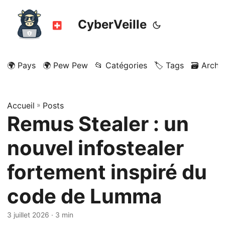
CyberVeille
🌍 Pays
🌍 Pew Pew
📂 Catégories
🏷️ Tags
🗃️ Archi
Accueil
»
Posts
Remus Stealer : un
nouvel infostealer
fortement inspiré du
code de Lumma
3 juillet 2026
· 3 min