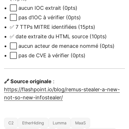
⬜ aucun IOC extrait (0pts)
⬜ pas d’IOC à vérifier (0pts)
✅ 7 TTPs MITRE identifiées (15pts)
✅ date extraite du HTML source (10pts)
⬜ aucun acteur de menace nommé (0pts)
⬜ pas de CVE à vérifier (0pts)
🔗 Source originale
:
https://flashpoint.io/blog/remus-stealer-a-new-
not-so-new-infostealer/
C2
EtherHiding
Lumma
MaaS