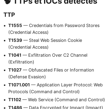
🧠 TTPs et IOCs détectés
TTP
T1555
— Credentials from Password Stores
(Credential Access)
T1539
— Steal Web Session Cookie
(Credential Access)
T1041
— Exfiltration Over C2 Channel
(Exfiltration)
T1027
— Obfuscated Files or Information
(Defense Evasion)
T1071.001
— Application Layer Protocol: Web
Protocols (Command and Control)
T1102
— Web Service (Command and Control)
T1486
— Data Encrypted for Impact (Impact)