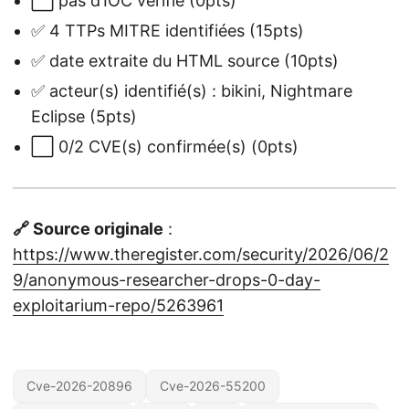
⬜ pas d’IOC vérifié (0pts)
✅ 4 TTPs MITRE identifiées (15pts)
✅ date extraite du HTML source (10pts)
✅ acteur(s) identifié(s) : bikini, Nightmare
Eclipse (5pts)
⬜ 0/2 CVE(s) confirmée(s) (0pts)
🔗 Source originale
:
https://www.theregister.com/security/2026/06/2
9/anonymous-researcher-drops-0-day-
exploitarium-repo/5263961
Cve-2026-20896
Cve-2026-55200