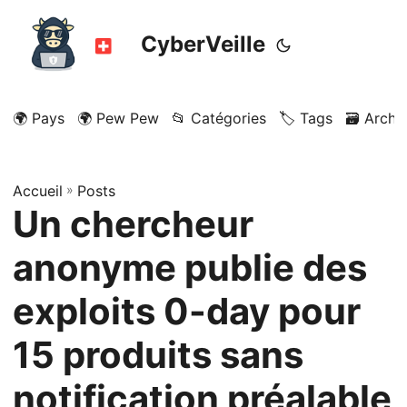
CyberVeille
🌍 Pays
🌍 Pew Pew
📂 Catégories
🏷️ Tags
🗃️ Archi
Accueil
»
Posts
Un chercheur
anonyme publie des
exploits 0-day pour
15 produits sans
notification préalable