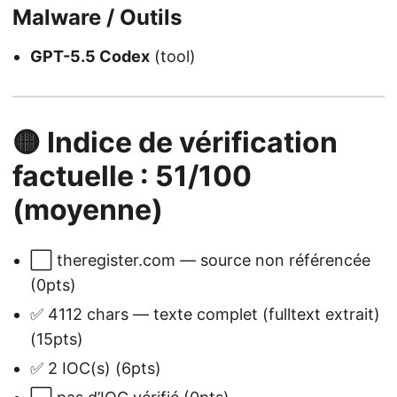
Malware / Outils
GPT-5.5 Codex
(tool)
🟡 Indice de vérification
factuelle : 51/100
(moyenne)
⬜ theregister.com — source non référencée
(0pts)
✅ 4112 chars — texte complet (fulltext extrait)
(15pts)
✅ 2 IOC(s) (6pts)