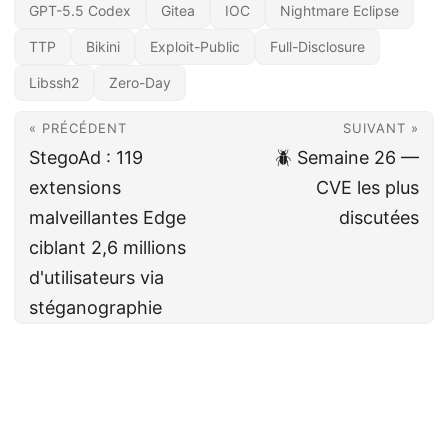
GPT-5.5 Codex
Gitea
IOC
Nightmare Eclipse
TTP
Bikini
Exploit-Public
Full-Disclosure
Libssh2
Zero-Day
« PRÉCÉDENT
SUIVANT »
StegoAd : 119
🪲 Semaine 26 —
extensions
CVE les plus
malveillantes Edge
discutées
ciblant 2,6 millions
d'utilisateurs via
stéganographie