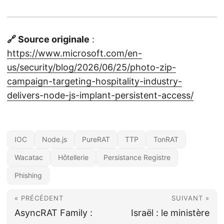
🔗 Source originale
:
https://www.microsoft.com/en-
us/security/blog/2026/06/25/photo-zip-
campaign-targeting-hospitality-industry-
delivers-node-js-implant-persistent-access/
IOC
Node.js
PureRAT
TTP
TonRAT
Wacatac
Hôtellerie
Persistance Registre
Phishing
« PRÉCÉDENT
SUIVANT »
AsyncRAT Family :
Israël : le ministère