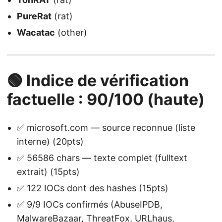
PureRat
(rat)
Wacatac
(other)
🟢 Indice de vérification
factuelle : 90/100 (haute)
✅ microsoft.com — source reconnue (liste
interne) (20pts)
✅ 56586 chars — texte complet (fulltext
extrait) (15pts)
✅ 122 IOCs dont des hashes (15pts)
✅ 9/9 IOCs confirmés (AbuseIPDB,
MalwareBazaar, ThreatFox, URLhaus,