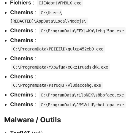
Fichiers
:
CJE4domtVFM9LX.exe
Chemins
:
C:\Users\
[REDACTED]\AppData\Local\Nodejs\
Chemins
:
C:\ProgramData\FFXjwKn\fehqf5oo.exe
Chemins
:
C:\ProgramData\PEIEZlD\qulcp452eb9.exe
Chemins
:
C:\ProgramData\YXbwfua\e6kz1ruadskkk.exe
Chemins
:
C:\ProgramData\PsrOqKF\vl8daccehg.exe
Chemins
:
C:\ProgramData\riloNEK\s8bpfaee.exe
Chemins
:
C:\ProgramData\JMSVrLU\choffgpa.exe
Malware / Outils
TonRAT
(rat)