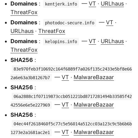
Domaines
:
—
VT
·
URLhaus
·
kentjerk.info
ThreatFox
Domaines
:
—
VT
·
photodoc-secure.info
URLhaus
·
ThreatFox
Domaines
:
—
VT
·
URLhaus
·
kelopins.info
ThreatFox
SHA256
:
83e970feb3f10692c164f6889f7a026f135c2433e5bf8e66
—
VT
·
MalwareBazaar
2a6e63a3b81267b7
SHA256
:
06a2888c1f07119873ccb051221bd8717281494b33585f42
—
VT
·
MalwareBazaar
42556e6e5e227969
SHA256
:
04ec44f2618460f5c77c5e56014a512cc03a123c9c5b6b6b
—
VT
·
MalwareBazaar
1273e2a1681ac2e1