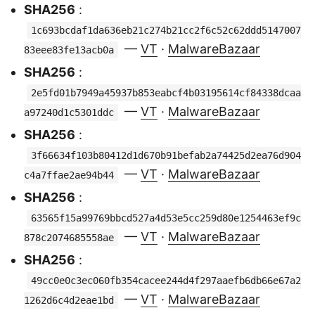
SHA256
:
1c693bcdaf1da636eb21c274b21cc2f6c52c62ddd5147007
—
VT
·
MalwareBazaar
83eee83fe13acb0a
SHA256
:
2e5fd01b7949a45937b853eabcf4b03195614cf84338dcaa
—
VT
·
MalwareBazaar
a97240d1c5301ddc
SHA256
:
3f66634f103b80412d1d670b91befab2a74425d2ea76d904
—
VT
·
MalwareBazaar
c4a7ffae2ae94b44
SHA256
:
63565f15a99769bbcd527a4d53e5cc259d80e1254463ef9c
—
VT
·
MalwareBazaar
878c2074685558ae
SHA256
:
49cc0e0c3ec060fb354cacee244d4f297aaefb6db66e67a2
—
VT
·
MalwareBazaar
1262d6c4d2eae1bd