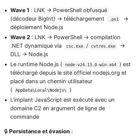
Wave 1
: LNK → PowerShell obfusqué
(décodeur BigInt) → téléchargement
→
.ps1
déploiement Node.js
Wave 2
: LNK → PowerShell → compilation
.NET dynamique via
/
→
csc.exe
cvtres.exe
DLL → Node.js
Le runtime Node.js (
) est
node-v24.13.0-win-x64
téléchargé depuis le site officiel nodejs.org et
placé dans un chemin utilisateur
(
)
AppData\Local\Nodejs\
L’implant JavaScript est exécuté avec un
domaine C2 en argument de ligne de
commande
🔒
Persistance et évasion
: