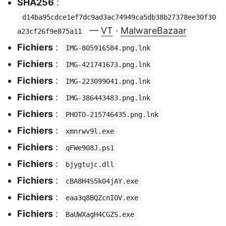
SHA256
:
d14ba95cdce1ef7dc9ad3ac74949ca5db38b27378ee30f30
—
VT
·
MalwareBazaar
a23cf26f9e875a11
Fichiers
:
IMG-805916584.png.lnk
Fichiers
:
IMG-421741673.png.lnk
Fichiers
:
IMG-223099041.png.lnk
Fichiers
:
IMG-386443483.png.lnk
Fichiers
:
PHOTO-215746435.png.lnk
Fichiers
:
xmnrwv9l.exe
Fichiers
:
qFWe908J.ps1
Fichiers
:
bjygtujc.dll
Fichiers
:
cBA8H4S5k04jAY.exe
Fichiers
:
eaa3q8BQZcnIOV.exe
Fichiers
:
BaUWXagH4CGZS.exe