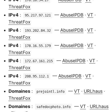
178.16.54.27
ThreatFox
IPv4
:
—
AbuseIPDB
·
VT
·
95.217.97.121
ThreatFox
IPv4
:
—
AbuseIPDB
·
VT
·
193.202.84.32
ThreatFox
IPv4
:
—
AbuseIPDB
·
VT
·
178.16.55.179
ThreatFox
IPv4
:
—
AbuseIPDB
·
VT
·
172.67.161.215
ThreatFox
IPv4
:
—
AbuseIPDB
·
VT
·
208.95.112.1
ThreatFox
Domaines
:
—
VT
·
URLhaus
·
prejointl.info
ThreatFox
Domaines
:
—
VT
·
URLhaus
safedocphoto.info