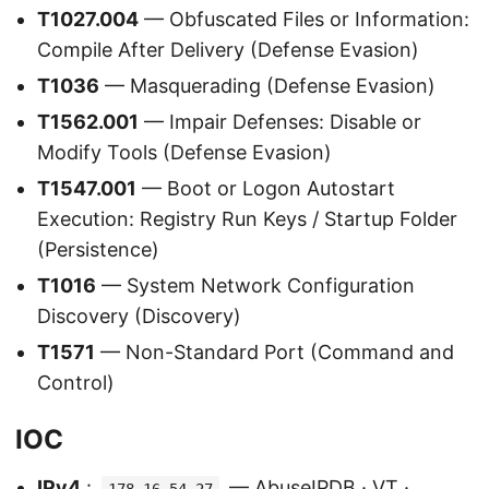
T1027.004
— Obfuscated Files or Information:
Compile After Delivery (Defense Evasion)
T1036
— Masquerading (Defense Evasion)
T1562.001
— Impair Defenses: Disable or
Modify Tools (Defense Evasion)
T1547.001
— Boot or Logon Autostart
Execution: Registry Run Keys / Startup Folder
(Persistence)
T1016
— System Network Configuration
Discovery (Discovery)
T1571
— Non-Standard Port (Command and
Control)
IOC
IPv4
:
—
AbuseIPDB
·
VT
·