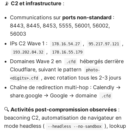
📡
C2 et infrastructure
:
Communications sur
ports non-standard
:
8443, 8445, 8453, 5555, 56001, 56002,
56003
IPs C2 Wave 1 :
,
,
178.16.54.27
95.217.97.121
,
193.202.84.32
178.16.55.179
Domaines Wave 2 en
hébergés derrière
.cfd
Cloudflare, suivant le pattern
photo-
, avec rotation tous les 2-3 jours
<digits>.cfd
Chaîne de redirection multi-hop : Calendly →
share.google → Google → domaine
.cfd
🔍
Activités post-compromission observées
:
beaconing C2, automatisation de navigateur en
mode headless (
), lookup
--headless --no-sandbox