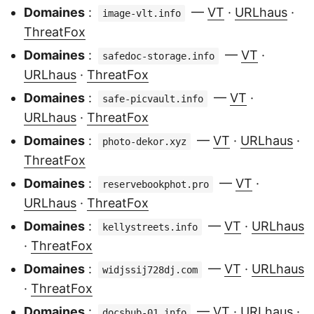
Domaines
:
—
VT
·
URLhaus
·
image-vlt.info
ThreatFox
Domaines
:
—
VT
·
safedoc-storage.info
URLhaus
·
ThreatFox
Domaines
:
—
VT
·
safe-picvault.info
URLhaus
·
ThreatFox
Domaines
:
—
VT
·
URLhaus
·
photo-dekor.xyz
ThreatFox
Domaines
:
—
VT
·
reservebookphot.pro
URLhaus
·
ThreatFox
Domaines
:
—
VT
·
URLhaus
kellystreets.info
·
ThreatFox
Domaines
:
—
VT
·
URLhaus
widjssij728dj.com
·
ThreatFox
Domaines
:
—
VT
·
URLhaus
·
docshub-01.info