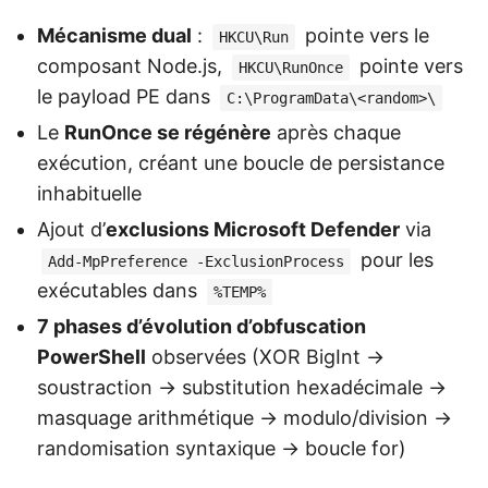
Mécanisme dual
:
pointe vers le
HKCU\Run
composant Node.js,
pointe vers
HKCU\RunOnce
le payload PE dans
C:\ProgramData\<random>\
Le
RunOnce se régénère
après chaque
exécution, créant une boucle de persistance
inhabituelle
Ajout d’
exclusions Microsoft Defender
via
pour les
Add-MpPreference -ExclusionProcess
exécutables dans
%TEMP%
7 phases d’évolution d’obfuscation
PowerShell
observées (XOR BigInt →
soustraction → substitution hexadécimale →
masquage arithmétique → modulo/division →
randomisation syntaxique → boucle for)