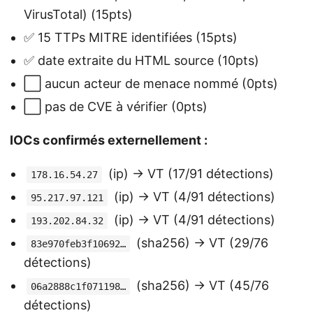
VirusTotal) (15pts)
✅ 15 TTPs MITRE identifiées (15pts)
✅ date extraite du HTML source (10pts)
⬜ aucun acteur de menace nommé (0pts)
⬜ pas de CVE à vérifier (0pts)
IOCs confirmés externellement :
(ip) → VT (17/91 détections)
178.16.54.27
(ip) → VT (4/91 détections)
95.217.97.121
(ip) → VT (4/91 détections)
193.202.84.32
(sha256) → VT (29/76
83e970feb3f10692…
détections)
(sha256) → VT (45/76
06a2888c1f071198…
détections)