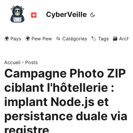
CyberVeille
🌍 Pays
🌍 Pew Pew
📂 Catégories
🏷️ Tags
🗃️ Archi
Accueil
»
Posts
Campagne Photo ZIP
ciblant l'hôtellerie :
implant Node.js et
persistance duale via
registre