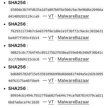
SHA256
:
6580de3b74fd635a1d7a887b8f6e5b0c9ac9e90d6e20466a
—
VT
·
MalwareBazaar
d41489203119cca9
SHA256
:
f629311734b7c6e6579f8e1d0e1e3f3bf72c9ac6c301b631
—
VT
·
MalwareBazaar
ba4df7f393c41b14
SHA256
:
98825c0c7764f45c891275b2f038ea559e84b340df30b41c
—
VT
·
MalwareBazaar
2cc77b8d4215c6c8
SHA256
:
bd6805782df15e53581096b99bd6bbb81f4d4a5e2d2b3095
—
VT
·
MalwareBazaar
4df63175a4075be9
SHA256
:
89934cb1494cf0327f0ab82fe644c74caf687814379cad11
—
VT
·
MalwareBazaar
6bd7adaca74c1028