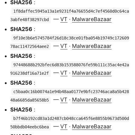
SHA256
:
1f8daffec5945a13a1e9231f4a76655d4c7ef4560d0c64ca
—
VT
·
MalwareBazaar
3abfe48f38297cbd
SHA256
:
9f10e3b6e5745784f26d18c38ce01fba054b19749c172609
—
VT
·
MalwareBazaar
78ac11472564aee2
SHA256
:
97448688b292bfec6d83b153588076fe59b111c35ac4e42a
—
VT
·
MalwareBazaar
916238df16a71e2f
SHA256
:
c5baa0c16b0074a1e94b48aa0177e9bfc23746aca8a5b428
—
VT
·
MalwareBazaar
48a6685da85658b5
SHA256
:
b7f46b192cd83a1d2487cb048cca645f6e8855b9673d500d
—
VT
·
MalwareBazaar
50bbdb04eebc6bea