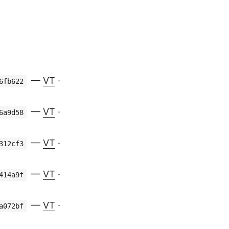
—
VT
·
6fb622
—
VT
·
6a9d58
—
VT
·
312cf3
—
VT
·
414a9f
—
VT
·
a072bf