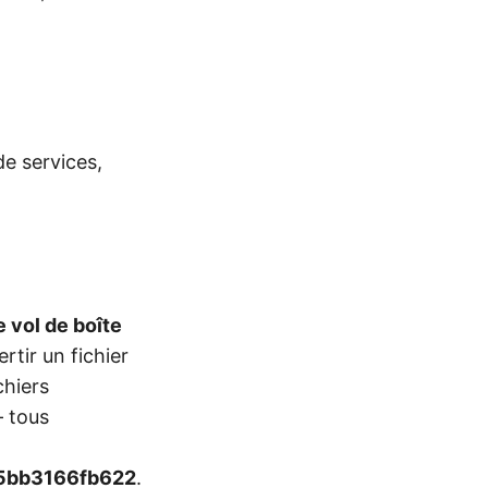
de services,
e vol de boîte
rtir un fichier
chiers
 tous
5bb3166fb622
.