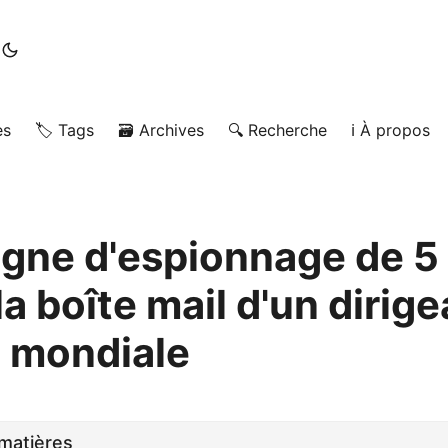
es
🏷️ Tags
🗃️ Archives
🔍 Recherche
ℹ️ À propos
ne d'espionnage de 5
la boîte mail d'un dirig
 mondiale
matières