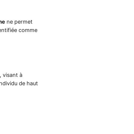
ime
ne permet
dentifiée comme
 visant à
individu de haut