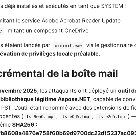
s déjà installés et exécutés en tant que SYSTEM :
mitant le service Adobe Acrobat Reader Update
imitant un composant OneDrive
e
es étaient lancés par
via le gestionnaire 
wininit.exe
lévation de privilèges locale préalable
.
crémental de la boîte mail
ovembre 2025
, les attaquants ont déployé un
outil d
a bibliothèque légitime Aspose.NET
, capable de conve
PST. L’outil était renommé avec des extensions de fi
ocentes (
,
,
) —
ts_9ea0.tmp
ts_e0d5.tmp
ts_e2d5.tmp
 même
SHA256 :
fb8608a4876e758f60b69d9700dc22d15237ac09