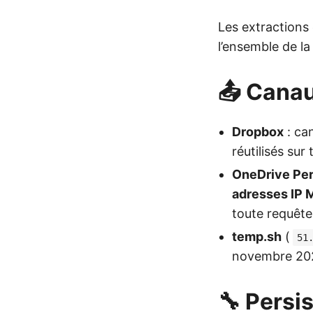
Les extractions
l’ensemble de la
📤 Canau
Dropbox
: can
réutilisés su
OneDrive Per
adresses IP 
toute requêt
temp.sh
(
51
novembre 202
🔧 Persi