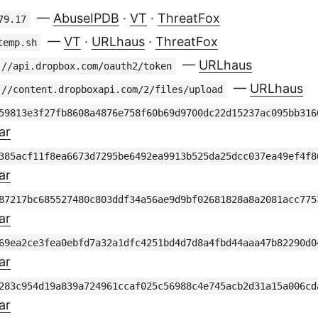
—
AbuseIPDB
·
VT
·
ThreatFox
79.17
—
VT
·
URLhaus
·
ThreatFox
temp.sh
—
URLhaus
://api.dropbox.com/oauth2/token
—
URLhaus
://content.dropboxapi.com/2/files/upload
59813e3f27fb8608a4876e758f60b69d9700dc22d15237ac095bb316
ar
385acf11f8ea6673d7295be6492ea9913b525da25dcc037ea49ef4f8
ar
87217bc685527480c803ddf34a56ae9d9bf02681828a8a2081acc775
ar
69ea2ce3fea0ebfd7a32a1dfc4251bd4d7d8a4fbd44aaa47b82290d0
ar
283c954d19a839a724961ccaf025c56988c4e745acb2d31a15a006cd
ar