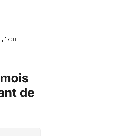
🔗 CTI
 mois
eant de