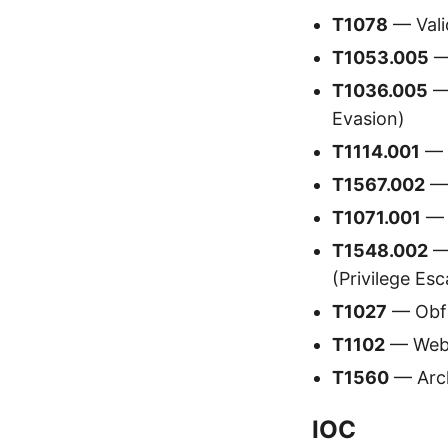
T1078
— Vali
T1053.005
— 
T1036.005
— 
Evasion)
T1114.001
— E
T1567.002
— 
T1071.001
— 
T1548.002
— 
(Privilege Esc
T1027
— Obfu
T1102
— Web 
T1560
— Arch
IOC