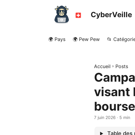
CyberVeille
🌍 Pays
🌍 Pew Pew
📂 Catégori
Accueil
»
Posts
Campag
visant 
bourse
7 juin 2026
· 5 min
Table des 