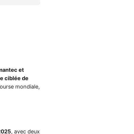
mantec et
 ciblée de
bourse mondiale,
2025
, avec deux