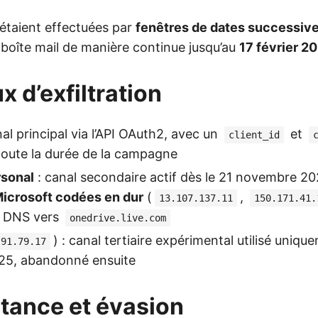
 étaient effectuées par
fenêtres de dates successiv
 boîte mail de manière continue jusqu’au
17 février 2
x d’exfiltration
al principal via l’API OAuth2, avec un
et
client_id
r toute la durée de la campagne
sonal
: canal secondaire actif dès le 21 novembre 202
Microsoft codées en dur
(
,
13.107.137.11
150.171.41.
e DNS vers
onedrive.live.com
) : canal tertiaire expérimental utilisé uniqu
.91.79.17
5, abandonné ensuite
stance et évasion