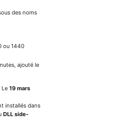
ous des noms
00 ou 1440
nutes, ajouté le
. Le
19 mars
nt installés dans
du
DLL side-