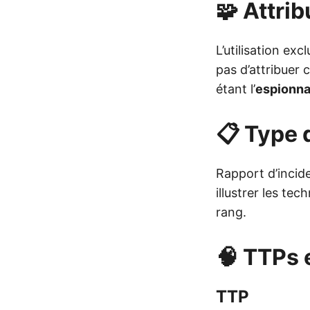
🧩 Attrib
L’utilisation excl
pas d’attribuer 
étant l’
espionn
📋 Type d
Rapport d’incid
illustrer les te
rang.
🧠 TTPs 
TTP