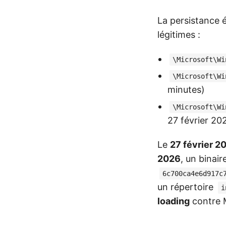
La persistance 
légitimes :
\Microsoft\Wi
\Microsoft\Wi
minutes)
\Microsoft\Wi
27 février 20
Le
27 février 2
2026
, un binair
6c700ca4e6d917c
un répertoire
i
loading
contre M