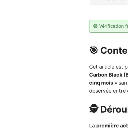
🟢 Vérification f
🎯 Conte
Cet article est p
Carbon Black (
cinq mois
visan
observée entre 
🕵️ Déro
La
première act