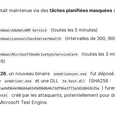
était maintenue via des
tâches planifiées masquées
s
(toutes les 5 minutes)
ndows\Adobe\ARM Service
(intervalles de 300, 9
ndows\Lenovo\CheckServerHealth
(toutes les 3 mi
ndows\MicrosoftOneDriveSyncServiceCore
26)
026
, un nouveau binaire
fut déposé
onedrivesync.exe
e
et une DLL
(SHA256 :
armdriver.exe
te.host.dll
) fure
7aa9d964e98604a0349d9b8b4673df96a3f73a3d2d042635a
créé par les attaquants, potentiellement pour 
ntel
icrosoft Test Engine.