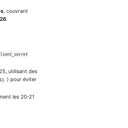
es
, couvrant
026
.
client_secret
5, utilisant des
) pour éviter
11
ement les 20-21