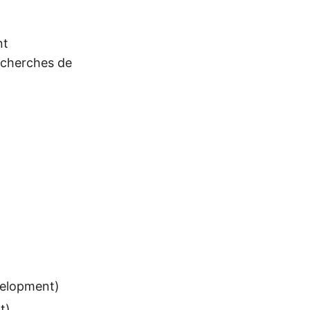
nt
recherches de
velopment)
t)