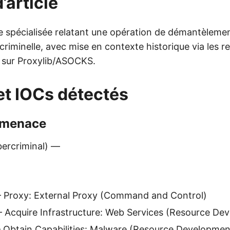
’article
se spécialisée relatant une opération de démantèleme
 criminelle, avec mise en contexte historique via les 
 sur Proxylib/ASOCKS.
et IOCs détectés
 menace
ercriminal) —
Proxy: External Proxy (Command and Control)
Acquire Infrastructure: Web Services (Resource De
Obtain Capabilities: Malware (Resource Developmen