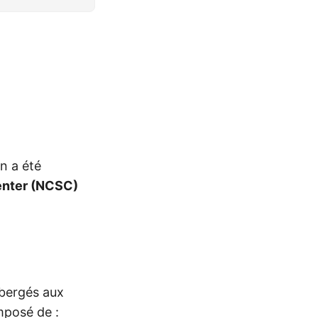
n a été
enter (NCSC)
bergés aux
mposé de :