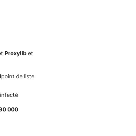
et
Proxylib
et
point de liste
 infecté
90 000