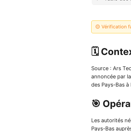
🟡 Vérification f
🗓️ Conte
Source : Ars Tec
annoncée par la
des Pays-Bas à l
🎯 Opér
Les autorités né
Pays-Bas auprès