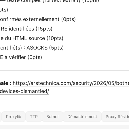
— texte complet (fulltext extrait) (15pts)
pts)
onfirmés externellement (0pts)
E identifiées (15pts)
te du HTML source (10pts)
dentifié(s) : ASOCKS (5pts)
à vérifier (0pts)
nale
:
https://arstechnica.com/security/2026/05/botn
-devices-dismantled/
Proxylib
TTP
Botnet
Démantèlement
Proxy Réside