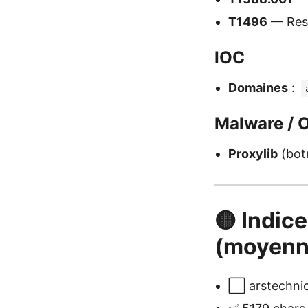
T1496
— Reso
IOC
Domaines
:
Malware / O
Proxylib
(bot
🟡 Indice
(moyenn
⬜ arstechnic