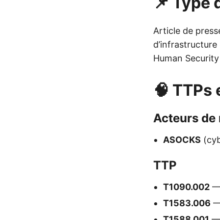
📌 Type d
Article de pres
d’infrastructure
Human Security
🧠 TTPs 
Acteurs de
ASOCKS
(cyb
TTP
T1090.002
— 
T1583.006
— 
T1588.001
— 