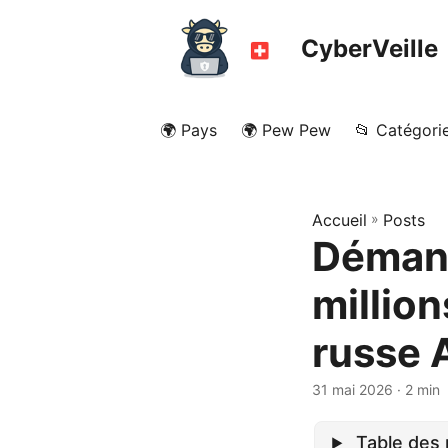
CyberVeille
🌍 Pays
🌍 Pew Pew
📂 Catégori
Accueil
»
Posts
Démant
million
russe
31 mai 2026
· 2 min
Table des 