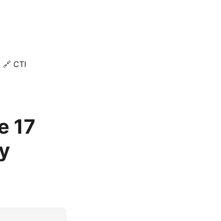
🔗 CTI
e 17
xy