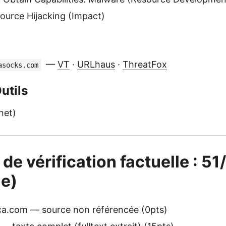
urce Hijacking (Impact)
—
VT
·
URLhaus
·
ThreatFox
asocks.com
utils
net)
 de vérification factuelle : 5
e)
a.com — source non référencée (0pts)