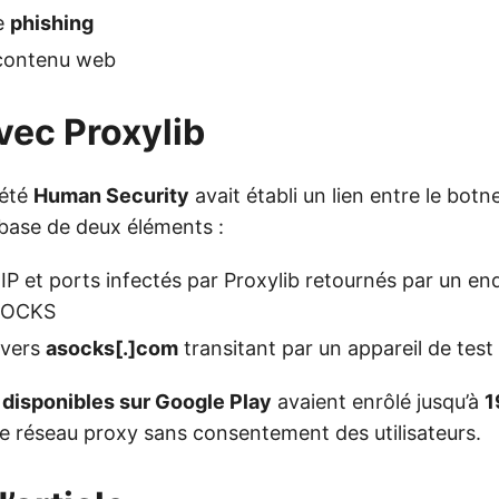
e
phishing
contenu web
avec Proxylib
iété
Human Security
avait établi un lien entre le botn
base de deux éléments :
IP et ports infectés par Proxylib retournés par un end
ASOCKS
 vers
asocks[.]com
transitant par un appareil de test
 disponibles sur Google Play
avaient enrôlé jusqu’à
1
e réseau proxy sans consentement des utilisateurs.