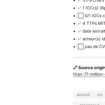
✅ 5179 chars 
✅ 1 IOC(s) (6
⬜ 0/1 IOCs c
✅ 4 TTPs MITR
✅ date extrai
✅ acteur(s) i
⬜ pas de CVE 
🔗 Source origi
than-17-million
ASOCKS
IOC