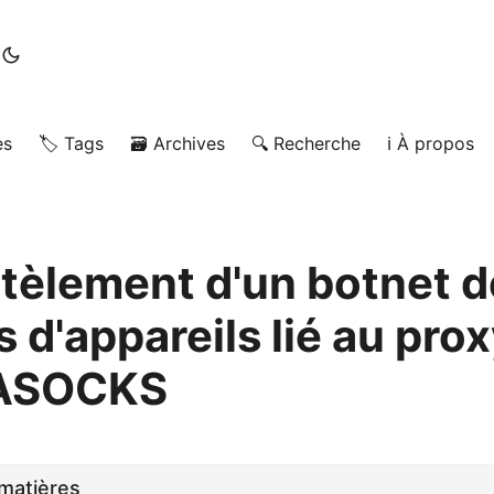
es
🏷️ Tags
🗃️ Archives
🔍 Recherche
ℹ️ À propos
èlement d'un botnet d
s d'appareils lié au pro
 ASOCKS
matières