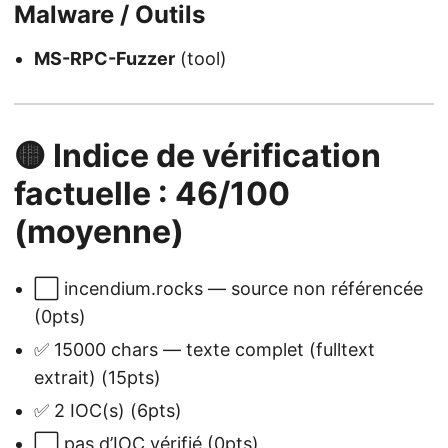
Malware / Outils
MS-RPC-Fuzzer
(tool)
🟡 Indice de vérification
factuelle : 46/100
(moyenne)
⬜ incendium.rocks — source non référencée
(0pts)
✅ 15000 chars — texte complet (fulltext
extrait) (15pts)
✅ 2 IOC(s) (6pts)
⬜ pas d’IOC vérifié (0pts)