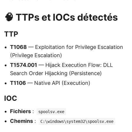
🧠 TTPs et IOCs détectés
TTP
T1068
— Exploitation for Privilege Escalation
(Privilege Escalation)
T1574.001
— Hijack Execution Flow: DLL
Search Order Hijacking (Persistence)
T1106
— Native API (Execution)
IOC
Fichiers
:
spoolsv.exe
Chemins
:
C:\windows\system32\spoolsv.exe