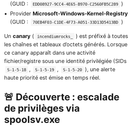
(GUID :
)
EDD08927-9CC4-4E65-B970-C2560FB5C289
Provider
Microsoft-Windows-Kernel-Registry
(GUID :
)
70EB4F03-C1DE-4F73-A051-33D13D5413BD
Un
canary
(
) est préfixé à toutes
incendiumrocks_
les chaînes et tableaux d’octets générés. Lorsque
ce canary apparaît dans une activité
fichier/registre sous une identité privilégiée (SIDs
,
,
), une alerte
S-1-5-18
S-1-5-19
S-1-5-20
haute priorité est émise en temps réel.
🚨 Découverte : escalade
de privilèges via
spoolsv.exe