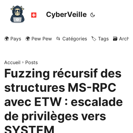
CyberVeille
🌍 Pays
🌍 Pew Pew
📂 Catégories
🏷️ Tags
🗃️ Archi
Accueil
»
Posts
Fuzzing récursif des
structures MS-RPC
avec ETW : escalade
de privilèges vers
SYSTEM