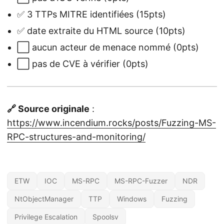
✅ 3 TTPs MITRE identifiées (15pts)
✅ date extraite du HTML source (10pts)
⬜ aucun acteur de menace nommé (0pts)
⬜ pas de CVE à vérifier (0pts)
🔗 Source originale
:
https://www.incendium.rocks/posts/Fuzzing-MS-
RPC-structures-and-monitoring/
ETW
IOC
MS-RPC
MS-RPC-Fuzzer
NDR
NtObjectManager
TTP
Windows
Fuzzing
Privilege Escalation
Spoolsv