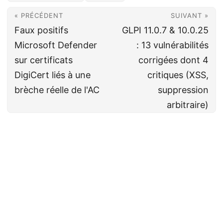
« PRÉCÉDENT
SUIVANT »
Faux positifs
GLPI 11.0.7 & 10.0.25
Microsoft Defender
: 13 vulnérabilités
sur certificats
corrigées dont 4
DigiCert liés à une
critiques (XSS,
brèche réelle de l'AC
suppression
arbitraire)
Cyberveille
CC BY-NC-SA 4.0
· Fait avec ❤️&🍺 par
Decio
·