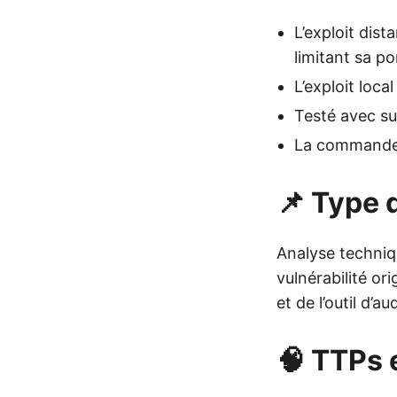
L’exploit dist
limitant sa p
L’exploit loca
Testé avec su
La commande s
📌 Type d
Analyse techniq
vulnérabilité or
et de l’outil d’au
🧠 TTPs 