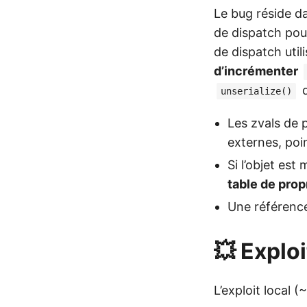
Le bug réside 
de dispatch po
de dispatch utili
d’incrémenter
unserialize()
Les zvals de 
externes, poin
Si l’objet es
table de prop
Une référence
💥 Exploi
L’exploit local