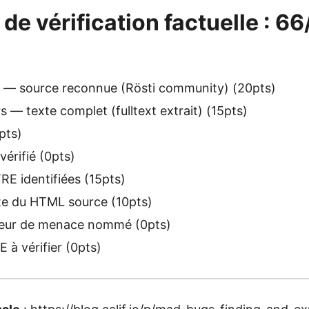
 de vérification factuelle : 6
io — source reconnue (Rösti community) (20pts)
 — texte complet (fulltext extrait) (15pts)
pts)
érifié (0pts)
E identifiées (15pts)
te du HTML source (10pts)
eur de menace nommé (0pts)
à vérifier (0pts)