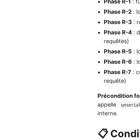
Phase R-1
: f
Phase R-2
: l
Phase R-3
: 
Phase R-4
: 
requêtes)
Phase R-5
: l
Phase R-6
: l
Phase R-7
: c
requête)
Précondition fo
appelle
unseria
interne.
📋 Condi