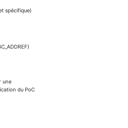
t spécifique)
 GC_ADDREF)
r une
lication du PoC