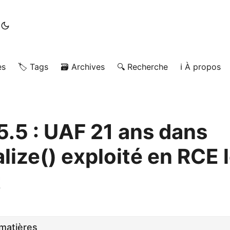
es
🏷️ Tags
🗃️ Archives
🔍 Recherche
ℹ️ À propos
5.5 : UAF 21 ans dans
lize() exploité en RCE l
t
matières