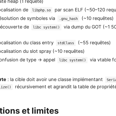
uite heap (1 requête)
ocalisation de
par scan ELF (~50–120 requ
libphp.so
résolution de symboles via
(~10 requêtes)
.gnu_hash
découverte de
via dump du GOT (~1 5
libc system()
ocalisation du class entry
(~55 requêtes)
stdClass
ocalisation du slot spray (~10 requêtes)
onfusion de type → appel
via vtable f
libc system()
rte
: la cible doit avoir une classe implémentant
Seri
récursivement et agrandit la table de propriété
lize()
tions et limites