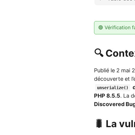
🟢 Vérification f
🔍 Conte
Publié le 2 mai 2
découverte et l’
d
unserialize()
PHP 8.5.5
. La 
Discovered Bu
🐛 La vul