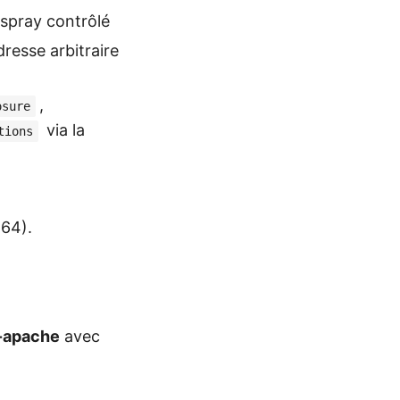
spray contrôlé
resse arbitraire
,
osure
via la
tions
64).
-apache
avec