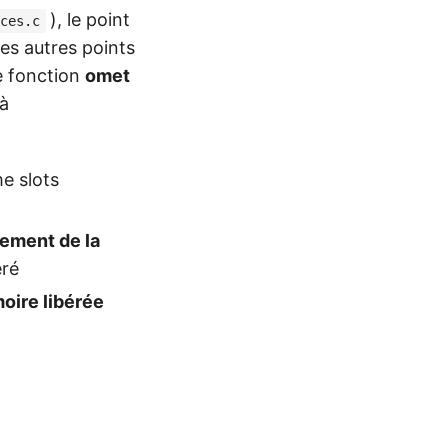
), le point
ces.c
les autres points
te fonction
omet
 à
e slots
ement de la
éré
ire libérée