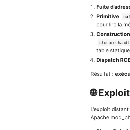
Fuite d’adre
Primitive
ua
pour lire la 
Construction
closure_handl
table statiqu
Dispatch RC
Résultat :
exécu
🌐 Exploi
L’exploit dista
Apache mod_ph