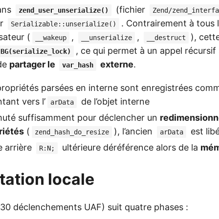
dans
(fichier
zend_user_unserialize()
Zend/zend_interfa
ur
. Contrairement à tous 
Serializable::unserialize()
sateur (
,
,
), cet
__wakeup
__unserialize
__destruct
, ce qui permet à un appel récursif
BG(serialize_lock)
de
partager le
externe
.
var_hash
propriétés parsées en interne sont enregistrées comm
tant vers l’
de l’objet interne
arData
t muté suffisamment pour déclencher un
redimensionn
riétés
(
), l’ancien
est lib
zend_hash_do_resize
arData
 arrière
ultérieure déréférence alors de la
mémo
R:N;
tation locale
 (~30 déclenchements UAF) suit quatre phases :