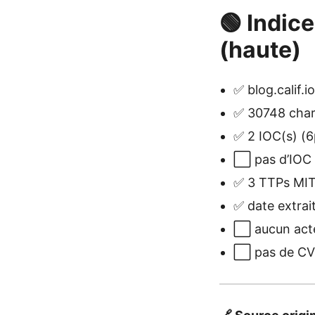
🟢 Indice
(haute)
✅ blog.calif.
✅ 30748 chars
✅ 2 IOC(s) (6
⬜ pas d’IOC v
✅ 3 TTPs MITR
✅ date extrai
⬜ aucun act
⬜ pas de CVE 