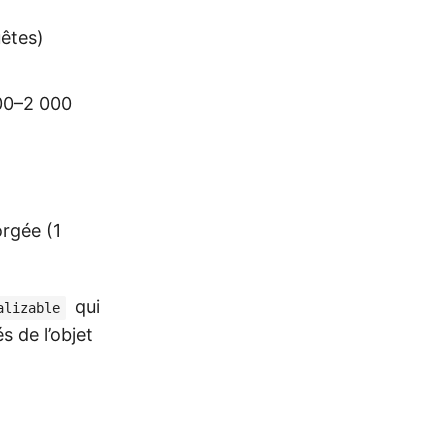
êtes)
00–2 000
orgée (1
qui
alizable
s de l’objet