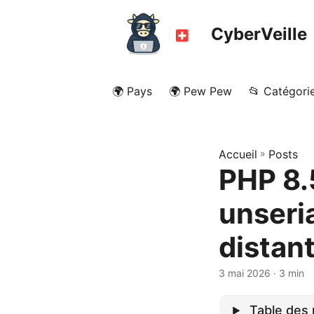
CyberVeille
🌍 Pays
🌍 Pew Pew
📂 Catégori
Accueil
»
Posts
PHP 8.
unseria
distan
3 mai 2026
· 3 min
Table des 