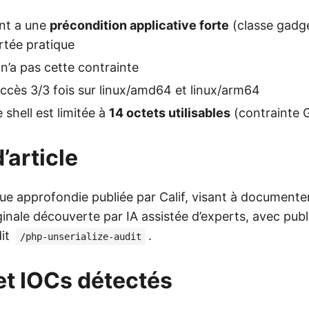
ant a une
précondition applicative forte
(classe gadge
ortée pratique
l n’a pas cette contrainte
ccès 3/3 fois sur linux/amd64 et linux/arm64
hell est limitée à
14 octets utilisables
(contrainte
’article
ue approfondie publiée par Calif, visant à documente
iginale découverte par IA assistée d’experts, avec pub
dit
.
/php-unserialize-audit
et IOCs détectés