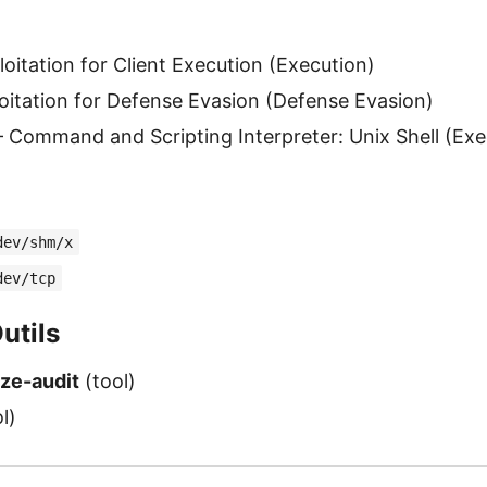
oitation for Client Execution (Execution)
itation for Defense Evasion (Defense Evasion)
Command and Scripting Interpreter: Unix Shell (Exe
dev/shm/x
dev/tcp
utils
ize-audit
(tool)
l)