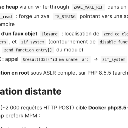
sse heap
via un write-through
dans un 
ZVAL_MAKE_REF
: forge un zval
pointant vers une ad
f_read
IS_STRING
mémoire
 d’un faux objet
: localisation de
Closure
zend_ce_cl
, et
(contournement de
ers
zif_system
disable_func
e
du module)
zend_function_entry[]
E
: appel
→
$result[33]("id && uname -a")
zif_system
tion en root
sous ASLR complet sur PHP 8.5.5 (aarch
tation distante
nt (~2 000 requêtes HTTP POST) cible
Docker php:8.5
p prefork MPM :