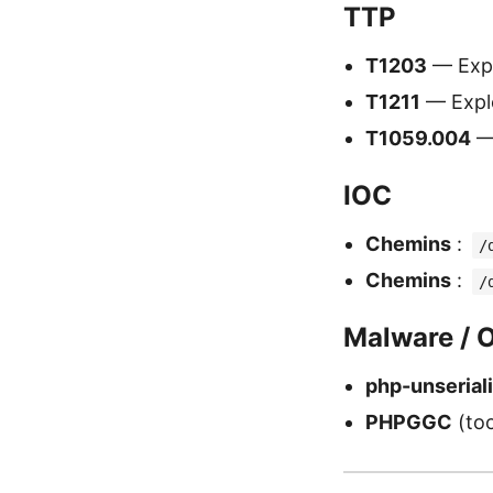
TTP
T1203
— Expl
T1211
— Explo
T1059.004
— 
IOC
Chemins
:
/
Chemins
:
/
Malware / O
php-unserial
PHPGGC
(too