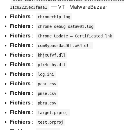
—
VT
·
MalwareBazaar
11c82225ec3faaa1
Fichiers
:
chromechip.log
Fichiers
:
chrome-debug-data001.log
Fichiers
:
Chrome Update – Certificated.lnk
Fichiers
:
comBypassUacDLL.x64.dll
Fichiers
:
khjx0fvf.dll
Fichiers
:
pfx4cshy.dll
Fichiers
:
log.ini
Fichiers
:
pchr.csv
Fichiers
:
pmse.csv
Fichiers
:
pbra.csv
Fichiers
:
target.prproj
Fichiers
:
test.prproj