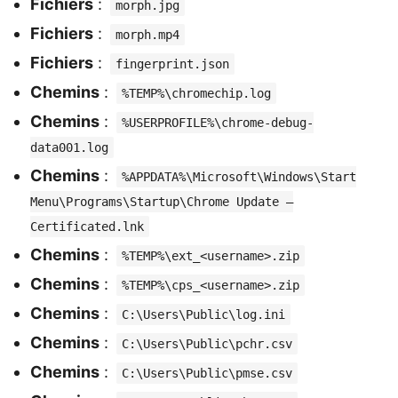
Fichiers
:
morph.jpg
Fichiers
:
morph.mp4
Fichiers
:
fingerprint.json
Chemins
:
%TEMP%\chromechip.log
Chemins
:
%USERPROFILE%\chrome-debug-
data001.log
Chemins
:
%APPDATA%\Microsoft\Windows\Start
Menu\Programs\Startup\Chrome Update –
Certificated.lnk
Chemins
:
%TEMP%\ext_<username>.zip
Chemins
:
%TEMP%\cps_<username>.zip
Chemins
:
C:\Users\Public\log.ini
Chemins
:
C:\Users\Public\pchr.csv
Chemins
:
C:\Users\Public\pmse.csv