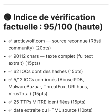
🟢 Indice de vérification
factuelle : 95/100 (haute)
✅ arcticwolf.com — source reconnue (Rösti
community) (20pts)
✅ 90112 chars — texte complet (fulltext
extrait) (15pts)
✅ 62 IOCs dont des hashes (15pts)
✅ 5/12 IOCs confirmés (AbuseIPDB,
MalwareBazaar, ThreatFox, URLhaus,
VirusTotal) (15pts)
✅ 25 TTPs MITRE identifiées (15pts)
✅ date extraite du HTML source (10pts)