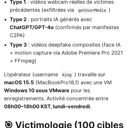
Type 1
: vidéos webcam réelles de victimes
précédentes (exfiltrées via
)
getUserMedia
Type 2
: portraits IA générés avec
ChatGPT/GPT-4o
(confirmés par manifestes
C2PA)
Type 3
: vidéos deepfake composites (face IA
+ motion capture via Adobe Premiere Pro 2021
+ FFmpeg)
L’opérateur (username
) travaille sur
king
macOS 15.5
(MacBookPro18,1) avec une VM
Windows 10 sous VMware
pour les
enregistrements. Activité concentrée entre
08h00–18h00 KST, lundi–vendredi
.
🎯 Victimologie (100 cibles