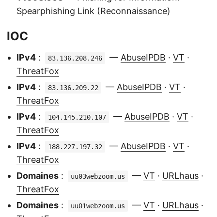
Spearphishing Link (Reconnaissance)
IOC
IPv4
:
—
AbuseIPDB
·
VT
·
83.136.208.246
ThreatFox
IPv4
:
—
AbuseIPDB
·
VT
·
83.136.209.22
ThreatFox
IPv4
:
—
AbuseIPDB
·
VT
·
104.145.210.107
ThreatFox
IPv4
:
—
AbuseIPDB
·
VT
·
188.227.197.32
ThreatFox
Domaines
:
—
VT
·
URLhaus
·
uu03webzoom.us
ThreatFox
Domaines
:
—
VT
·
URLhaus
·
uu01webzoom.us