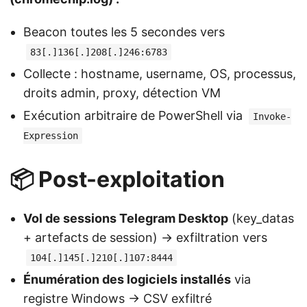
Beacon toutes les 5 secondes vers
83[.]136[.]208[.]246:6783
Collecte : hostname, username, OS, processus,
droits admin, proxy, détection VM
Exécution arbitraire de PowerShell via
Invoke-
Expression
📦 Post-exploitation
Vol de sessions Telegram Desktop
(key_datas
+ artefacts de session) → exfiltration vers
104[.]145[.]210[.]107:8444
Énumération des logiciels installés
via
registre Windows → CSV exfiltré