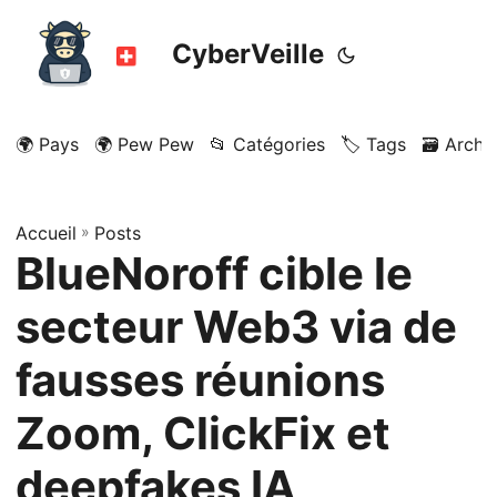
CyberVeille
🌍 Pays
🌍 Pew Pew
📂 Catégories
🏷️ Tags
🗃️ Archi
Accueil
»
Posts
BlueNoroff cible le
secteur Web3 via de
fausses réunions
Zoom, ClickFix et
deepfakes IA