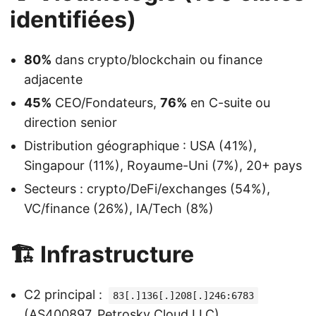
identifiées)
80%
dans crypto/blockchain ou finance
adjacente
45%
CEO/Fondateurs,
76%
en C-suite ou
direction senior
Distribution géographique : USA (41%),
Singapour (11%), Royaume-Uni (7%), 20+ pays
Secteurs : crypto/DeFi/exchanges (54%),
VC/finance (26%), IA/Tech (8%)
🏗️ Infrastructure
C2 principal :
83[.]136[.]208[.]246:6783
(AS400897, Petrosky Cloud LLC)