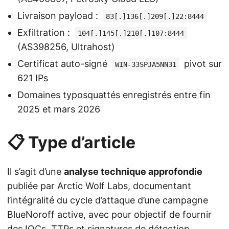
Livraison payload :
83[.]136[.]209[.]22:8444
Exfiltration :
104[.]145[.]210[.]107:8444
(AS398256, Ultrahost)
Certificat auto-signé
pivot sur
WIN-33SPJA5NN31
621 IPs
Domaines typosquattés enregistrés entre fin
2025 et mars 2026
📋 Type d’article
Il s’agit d’une
analyse technique approfondie
publiée par Arctic Wolf Labs, documentant
l’intégralité du cycle d’attaque d’une campagne
BlueNoroff active, avec pour objectif de fournir
des IOCs, TTPs et signatures de détection