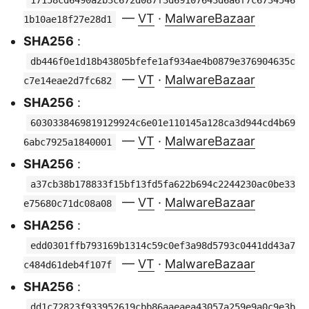
17158cd6490a2b3c672d087f3d69107643d6a6f7c6734546
—
VT
·
MalwareBazaar
1b10ae18f27e28d1
SHA256
:
db446f0e1d18b43805bfefe1af934ae4b0879e376904635c
—
VT
·
MalwareBazaar
c7e14eae2d7fc682
SHA256
:
6030338469819129924c6e01e110145a128ca3d944cd4b69
—
VT
·
MalwareBazaar
6abc7925a1840001
SHA256
:
a37cb38b178833f15bf13fd5fa622b694c2244230ac0be33
—
VT
·
MalwareBazaar
e75680c71dc08a08
SHA256
:
edd0301ffb793169b1314c59c0ef3a98d5793c0441dd43a7
—
VT
·
MalwareBazaar
c484d61deb4f107f
SHA256
:
dd1c72823f933952619cbb86aaeaea43057a259e9a0c9e3b