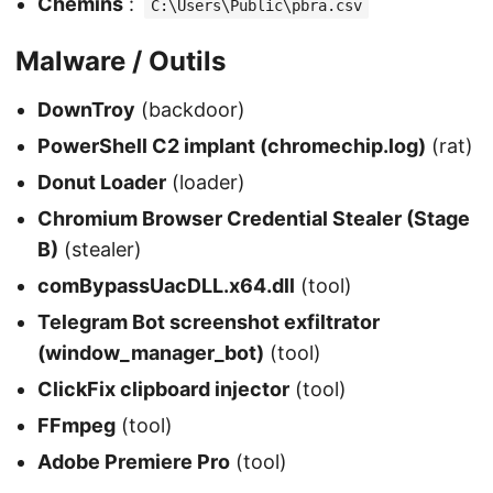
Chemins
:
C:\Users\Public\pbra.csv
Malware / Outils
DownTroy
(backdoor)
PowerShell C2 implant (chromechip.log)
(rat)
Donut Loader
(loader)
Chromium Browser Credential Stealer (Stage
B)
(stealer)
comBypassUacDLL.x64.dll
(tool)
Telegram Bot screenshot exfiltrator
(window_manager_bot)
(tool)
ClickFix clipboard injector
(tool)
FFmpeg
(tool)
Adobe Premiere Pro
(tool)