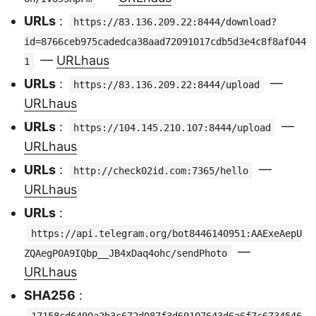
URLs
:
https://83.136.209.22:8444/download?
id=8766ceb975cadedca38aad72091017cdb5d3e4c8f8af044
—
URLhaus
1
URLs
:
—
https://83.136.209.22:8444/upload
URLhaus
URLs
:
—
https://104.145.210.107:8444/upload
URLhaus
URLs
:
—
http://check02id.com:7365/hello
URLhaus
URLs
:
https://api.telegram.org/bot8446140951:AAExeAepU
—
ZQAegP0A9IQbp__JB4xDaq4ohc/sendPhoto
URLhaus
SHA256
: