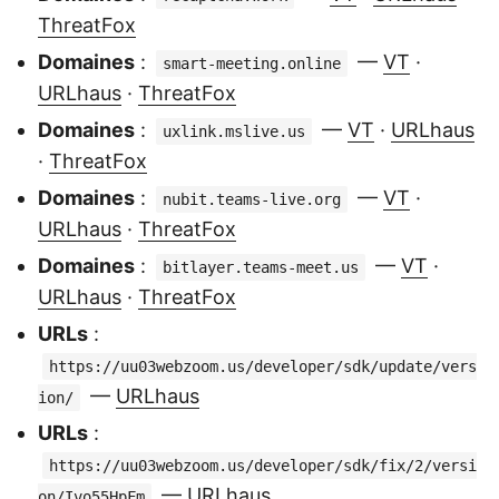
ThreatFox
Domaines
:
—
VT
·
smart-meeting.online
URLhaus
·
ThreatFox
Domaines
:
—
VT
·
URLhaus
uxlink.mslive.us
·
ThreatFox
Domaines
:
—
VT
·
nubit.teams-live.org
URLhaus
·
ThreatFox
Domaines
:
—
VT
·
bitlayer.teams-meet.us
URLhaus
·
ThreatFox
URLs
:
https://uu03webzoom.us/developer/sdk/update/vers
—
URLhaus
ion/
URLs
:
https://uu03webzoom.us/developer/sdk/fix/2/versi
—
URLhaus
on/Ivo55HpFm