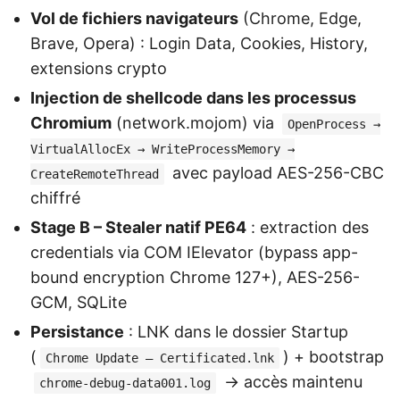
Vol de fichiers navigateurs
(Chrome, Edge,
Brave, Opera) : Login Data, Cookies, History,
extensions crypto
Injection de shellcode dans les processus
Chromium
(network.mojom) via
OpenProcess →
VirtualAllocEx → WriteProcessMemory →
avec payload AES-256-CBC
CreateRemoteThread
chiffré
Stage B – Stealer natif PE64
: extraction des
credentials via COM IElevator (bypass app-
bound encryption Chrome 127+), AES-256-
GCM, SQLite
Persistance
: LNK dans le dossier Startup
(
) + bootstrap
Chrome Update – Certificated.lnk
→ accès maintenu
chrome-debug-data001.log