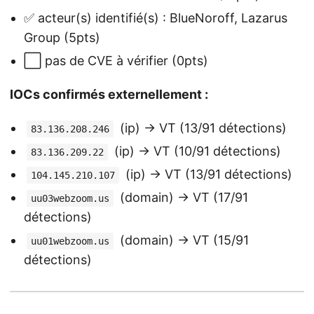
✅ acteur(s) identifié(s) : BlueNoroff, Lazarus
Group (5pts)
⬜ pas de CVE à vérifier (0pts)
IOCs confirmés externellement :
(ip) → VT (13/91 détections)
83.136.208.246
(ip) → VT (10/91 détections)
83.136.209.22
(ip) → VT (13/91 détections)
104.145.210.107
(domain) → VT (17/91
uu03webzoom.us
détections)
(domain) → VT (15/91
uu01webzoom.us
détections)