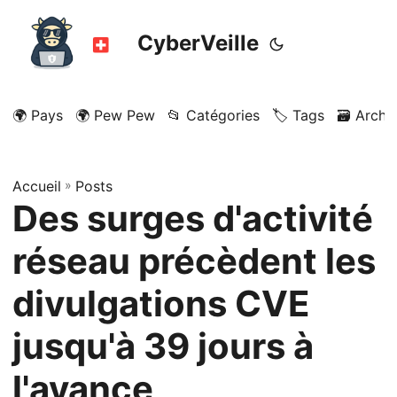
CyberVeille
🌍 Pays
🌍 Pew Pew
📂 Catégories
🏷️ Tags
🗃️ Archi
Accueil
»
Posts
Des surges d'activité
réseau précèdent les
divulgations CVE
jusqu'à 39 jours à
l'avance