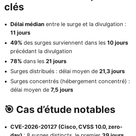
clés
Délai médian
entre le surge et la divulgation :
11 jours
49%
des surges surviennent dans les
10 jours
précédant la divulgation
78%
dans les
21 jours
Surges distribués : délai moyen de
21,3 jours
Surges concentrés (hébergement concentré) :
délai moyen de
7,5 jours
🎯 Cas d’étude notables
CVE-2026-20127 (Cisco, CVSS 10.0, zero-
day)
: 8 surges distincts, le premier
39 jours