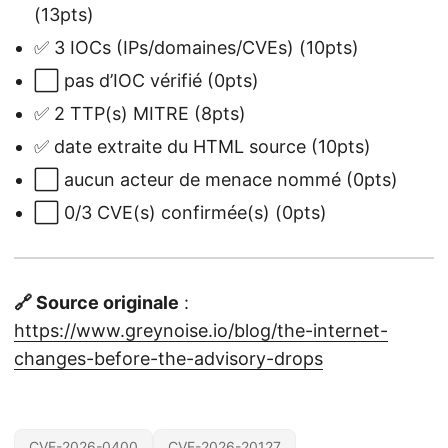
(13pts)
✅ 3 IOCs (IPs/domaines/CVEs) (10pts)
⬜ pas d’IOC vérifié (0pts)
✅ 2 TTP(s) MITRE (8pts)
✅ date extraite du HTML source (10pts)
⬜ aucun acteur de menace nommé (0pts)
⬜ 0/3 CVE(s) confirmée(s) (0pts)
🔗 Source originale
:
https://www.greynoise.io/blog/the-internet-
changes-before-the-advisory-drops
CVE-2026-0400
CVE-2026-20127