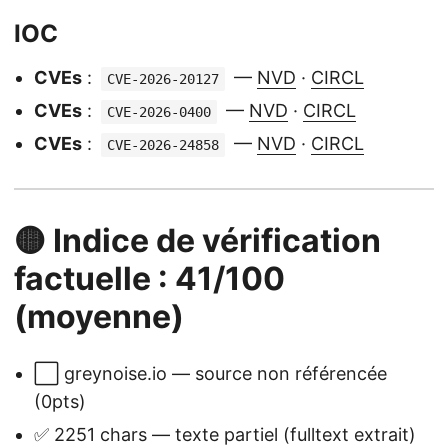
IOC
CVEs
:
—
NVD
·
CIRCL
CVE-2026-20127
CVEs
:
—
NVD
·
CIRCL
CVE-2026-0400
CVEs
:
—
NVD
·
CIRCL
CVE-2026-24858
🟡 Indice de vérification
factuelle : 41/100
(moyenne)
⬜ greynoise.io — source non référencée
(0pts)
✅ 2251 chars — texte partiel (fulltext extrait)