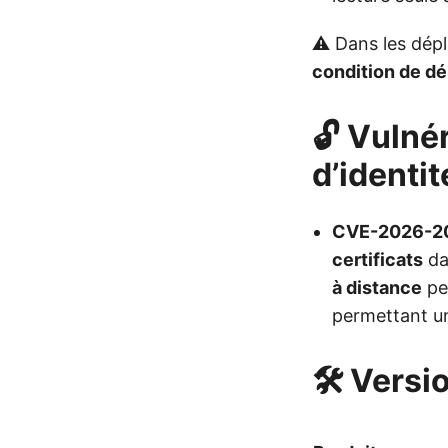
⚠️ Dans les dép
condition de dé
🔓 Vulné
d’identit
CVE-2026-2
certificats
da
à distance
pe
permettant un
🛠️ Versi