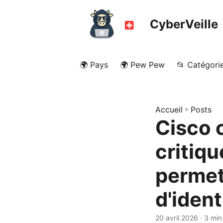
CyberVeille
🌍 Pays
🌍 Pew Pew
📂 Catégori
Accueil
»
Posts
Cisco c
critiq
permet
d'ident
20 avril 2026
· 3 min