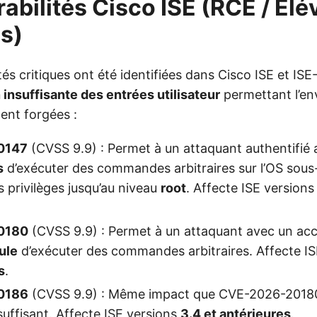
rabilités Cisco ISE (RCE / Élé
es)
tés critiques ont été identifiées dans Cisco ISE et ISE-
 insuffisante des entrées utilisateur
permettant l’en
ent forgées :
0147
(CVSS 9.9) : Permet à un attaquant authentifié
s
d’exécuter des commandes arbitraires sur l’OS sous-
s privilèges jusqu’au niveau
root
. Affecte ISE version
0180
(CVSS 9.9) : Permet à un attaquant avec un acc
ule
d’exécuter des commandes arbitraires. Affecte I
s
.
0186
(CVSS 9.9) : Même impact que CVE-2026-20180
suffisant. Affecte ISE versions
3.4 et antérieures
.