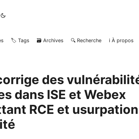
es
🏷️ Tags
🗃️ Archives
🔍 Recherche
ℹ️ À propos
orrige des vulnérabilit
ues dans ISE et Webex
tant RCE et usurpation
ité