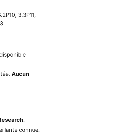
3.2P10, 3.3P11,
P3
 disponible
rtée.
Aucun
 Research
.
eillante connue.