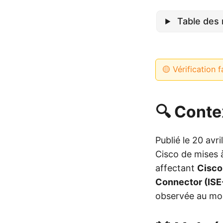
Table des 
🟡 Vérification f
🔍 Conte
Publié le 20 avr
Cisco de mises à
affectant
Cisco
Connector (ISE
observée au mom