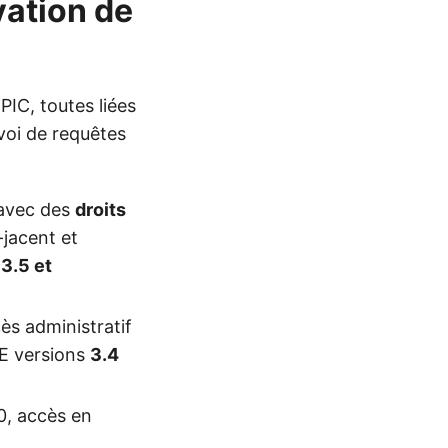
vation de
PIC, toutes liées
voi de requêtes
 avec des
droits
jacent et
s
3.5 et
ès administratif
SE versions
3.4
, accès en