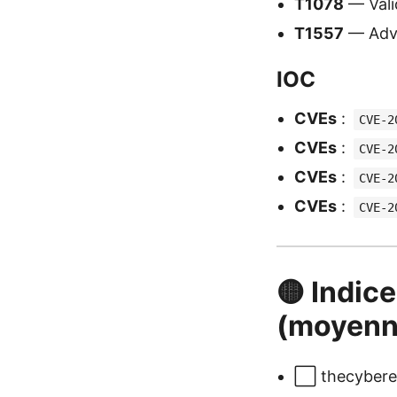
T1078
— Vali
T1557
— Adve
IOC
CVEs
:
CVE-2
CVEs
:
CVE-2
CVEs
:
CVE-2
CVEs
:
CVE-2
🟡 Indice
(moyenn
⬜ thecyberex