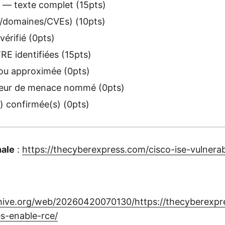
 — texte complet (15pts)
s/domaines/CVEs) (10pts)
érifié (0pts)
E identifiées (15pts)
u approximée (0pts)
eur de menace nommé (0pts)
 confirmée(s) (0pts)
nale
:
https://thecyberexpress.com/cisco-ise-vulnerabi
chive.org/web/20260420070130/https://thecyberexpr
ies-enable-rce/