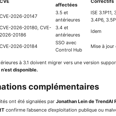
CVE
Correctifs
affectées
3.5 et
ISE 3.1P11, 
CVE-2026-20147
antérieures
3.4P6, 3.5
CVE-2026-20180, CVE-
3.4 et
Idem
2026-20186
antérieures
SSO avec
CVE-2026-20184
Mise à jour
Control Hub
térieures à 3.1 doivent migrer vers une version suppo
n’est disponible.
mations complémentaires
lités ont été signalées par
Jonathan Lein de TrendAI
RT
confirme l’absence d’exploitation publique ou malv