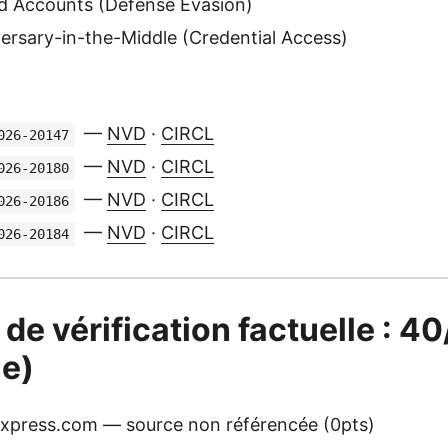
d Accounts (Defense Evasion)
rsary-in-the-Middle (Credential Access)
—
NVD
·
CIRCL
026-20147
—
NVD
·
CIRCL
026-20180
—
NVD
·
CIRCL
026-20186
—
NVD
·
CIRCL
026-20184
 de vérification factuelle : 4
e)
press.com — source non référencée (0pts)