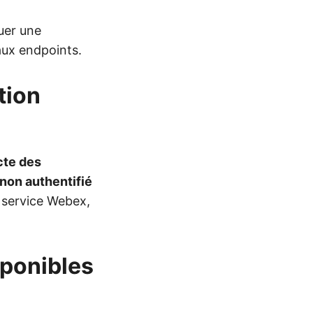
uer une
aux endpoints.
tion
cte des
non authentifié
service Webex,
sponibles