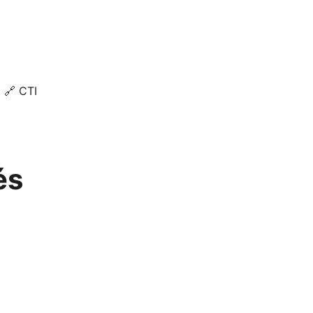
🔗 CTI
és