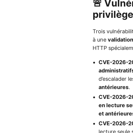
🚨 Vulné
privilèg
Trois vulnérabili
à une
validation
HTTP spécialem
CVE-2026-2
administratif
d’escalader le
antérieures
.
CVE-2026-2
en lecture se
et antérieure
CVE-2026-2
lecture seule 