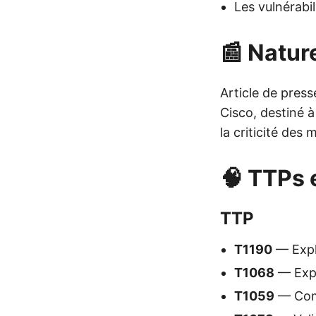
Les vulnérabi
📰 Nature
Article de press
Cisco, destiné à
la criticité des 
🧠 TTPs 
TTP
T1190
— Explo
T1068
— Explo
T1059
— Comm