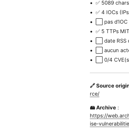
✅ 5089 chars
✅ 4 IOCs (IP
⬜ pas d’IOC v
✅ 5 TTPs MITR
⬜ date RSS o
⬜ aucun act
⬜ 0/4 CVE(s)
🔗 Source origi
rce/
🖴 Archive
:
https://web.ar
ise-vulnerabilit