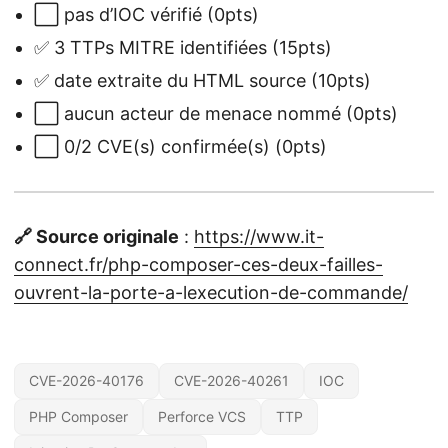
⬜ pas d’IOC vérifié (0pts)
✅ 3 TTPs MITRE identifiées (15pts)
✅ date extraite du HTML source (10pts)
⬜ aucun acteur de menace nommé (0pts)
⬜ 0/2 CVE(s) confirmée(s) (0pts)
🔗 Source originale
:
https://www.it-
connect.fr/php-composer-ces-deux-failles-
ouvrent-la-porte-a-lexecution-de-commande/
CVE-2026-40176
CVE-2026-40261
IOC
PHP Composer
Perforce VCS
TTP