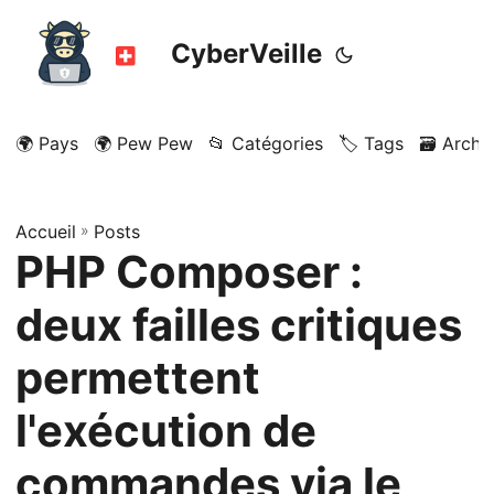
CyberVeille
🌍 Pays
🌍 Pew Pew
📂 Catégories
🏷️ Tags
🗃️ Archi
Accueil
»
Posts
PHP Composer :
deux failles critiques
permettent
l'exécution de
commandes via le