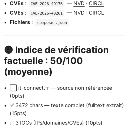
CVEs
:
—
NVD
·
CIRCL
CVE-2026-40176
CVEs
:
—
NVD
·
CIRCL
CVE-2026-40261
Fichiers
:
composer.json
🟡 Indice de vérification
factuelle : 50/100
(moyenne)
⬜ it-connect.fr — source non référencée
(0pts)
✅ 3472 chars — texte complet (fulltext extrait)
(15pts)
✅ 3 IOCs (IPs/domaines/CVEs) (10pts)