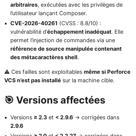
arbitraires
, exécutées avec les privilèges de
l’utilisateur lançant Composer.
CVE-2026-40261
(CVSS : 8.8/10) :
vulnérabilité d’
échappement inadéquat
. Elle
permet l’injection de commandes via une
référence de source manipulée contenant
des métacaractères shell
.
⚠️ Ces failles sont exploitables
même si Perforce
VCS n’est pas installé
sur la machine cible.
🎯 Versions affectées
Versions
≥ 2.3
et
< 2.9.6
→ corrigées dans
2.9.6
Versions
≥ 2.0
et
< 2.2.27
→ corrigées dans