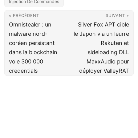
Injection De Commandes
« PRÉCÉDENT
SUIVANT »
Omnistealer : un
Silver Fox APT cible
malware nord-
le Japon via un leurre
coréen persistant
Rakuten et
dans la blockchain
sideloading DLL
vole 300 000
MaxxAudio pour
credentials
déployer ValleyRAT
Cyberveille
CC BY-NC-SA 4.0
· Fait avec ❤️&🍺 par
Decio
·