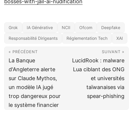
bosses-with-jail-ai-nudification
Grok
IA Générative
NCII
Ofcom
Deepfake
Responsabilité Dirigeants
Réglementation Tech
XAI
« PRÉCÉDENT
SUIVANT »
La Banque
LucidRook : malware
d'Angleterre alerte
Lua ciblant des ONG
sur Claude Mythos,
et universités
un modèle IA jugé
taïwanaises via
trop dangereux pour
spear-phishing
le système financier