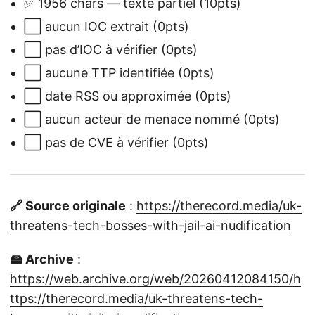
✅ 1956 chars — texte partiel (10pts)
⬜ aucun IOC extrait (0pts)
⬜ pas d’IOC à vérifier (0pts)
⬜ aucune TTP identifiée (0pts)
⬜ date RSS ou approximée (0pts)
⬜ aucun acteur de menace nommé (0pts)
⬜ pas de CVE à vérifier (0pts)
🔗 Source originale
:
https://therecord.media/uk-
threatens-tech-bosses-with-jail-ai-nudification
🖴 Archive
:
https://web.archive.org/web/20260412084150/h
ttps://therecord.media/uk-threatens-tech-