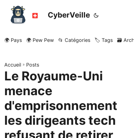
CyberVeille
🌍 Pays
🌍 Pew Pew
📂 Catégories
🏷️ Tags
🗃️ Archi
Accueil
»
Posts
Le Royaume-Uni
menace
d'emprisonnement
les dirigeants tech
refusant de retirer