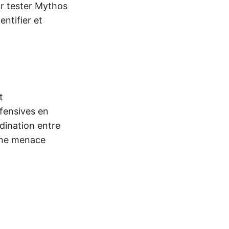
r tester Mythos
dentifier et
t
ffensives en
rdination entre
 une menace