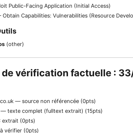
it Public-Facing Application (Initial Access)
Obtain Capabilities: Vulnerabilities (Resource Deve
utils
os
(other)
 de vérification factuelle : 3
co.uk — source non référencée (0pts)
— texte complet (fulltext extrait) (15pts)
extrait (0pts)
 vérifier (0pts)