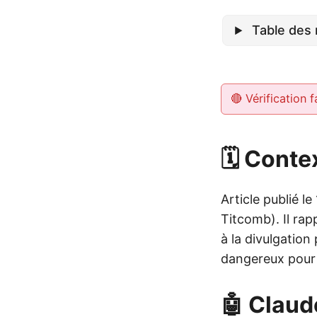
Table des 
🔴 Vérification f
🗓️ Conte
Article publié l
Titcomb). Il rap
à la divulgatio
dangereux pour 
🤖 Claud