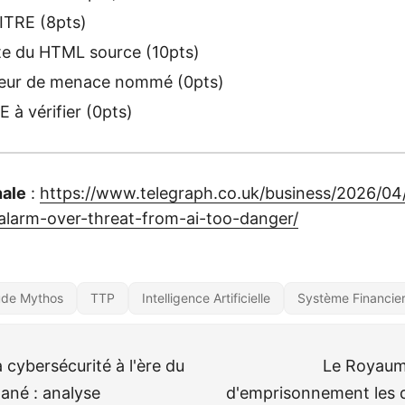
ITRE (8pts)
te du HTML source (10pts)
eur de menace nommé (0pts)
à vérifier (0pts)
nale
:
https://www.telegraph.co.uk/business/2026/04
alarm-over-threat-from-ai-too-danger/
ude Mythos
TTP
Intelligence Artificielle
Système Financie
la cybersécurité à l'ère du
Le Royaum
tané : analyse
d'emprisonnement les d