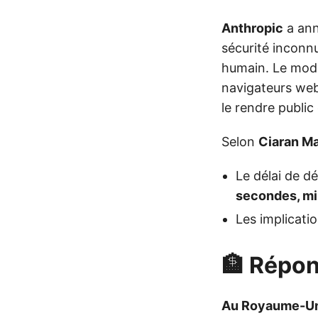
Anthropic
a an
sécurité inconn
humain. Le modè
navigateurs web
le rendre publi
Selon
Ciaran Ma
Le délai de d
secondes, mi
Les implicati
🏦 Répon
Au Royaume-Un