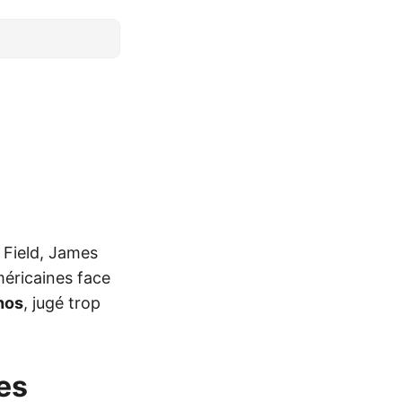
w Field, James
méricaines face
hos
, jugé trop
es