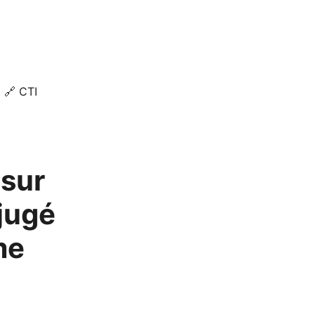
🔗 CTI
 sur
jugé
me