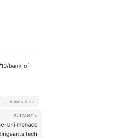
/10/bank-of-
r
Vulnérabilité
SUIVANT »
e-Uni menace
irigeants tech