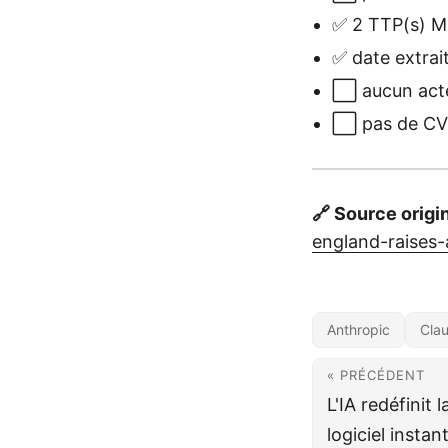
✅ 2 TTP(s) M
✅ date extrai
⬜ aucun act
⬜ pas de CVE 
🔗 Source origi
england-raises-
Anthropic
Cla
« PRÉCÉDENT
L'IA redéfinit 
logiciel instan