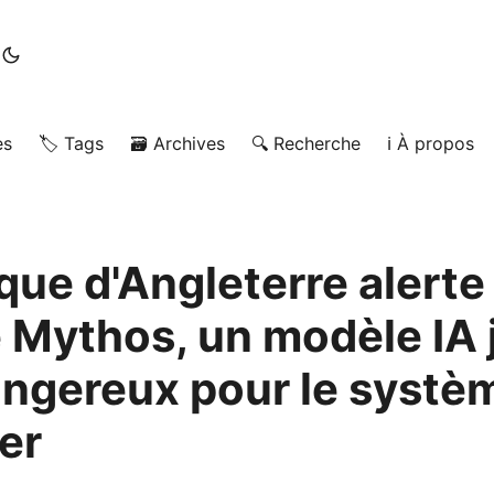
es
🏷️ Tags
🗃️ Archives
🔍 Recherche
ℹ️ À propos
que d'Angleterre alerte
 Mythos, un modèle IA 
angereux pour le systè
er