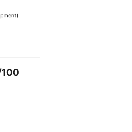
lopment)
3/100