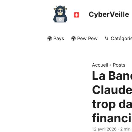
CyberVeille
🌍 Pays
🌍 Pew Pew
📂 Catégori
Accueil
»
Posts
La Ban
Claude
trop d
financi
12 avril 2026
· 2 min