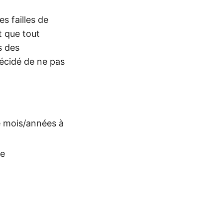
s failles de
t que tout
 des
décidé de ne pas
de mois/années à
se