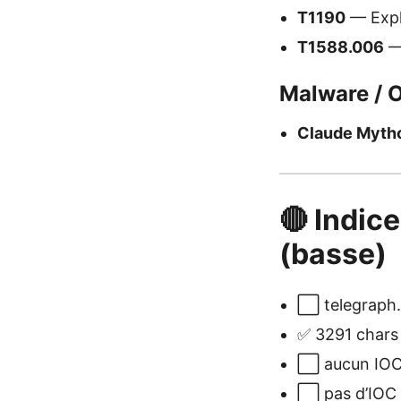
T1190
— Explo
T1588.006
— 
Malware / O
Claude Myth
🔴 Indice
(basse)
⬜ telegraph.
✅ 3291 chars 
⬜ aucun IOC 
⬜ pas d’IOC à