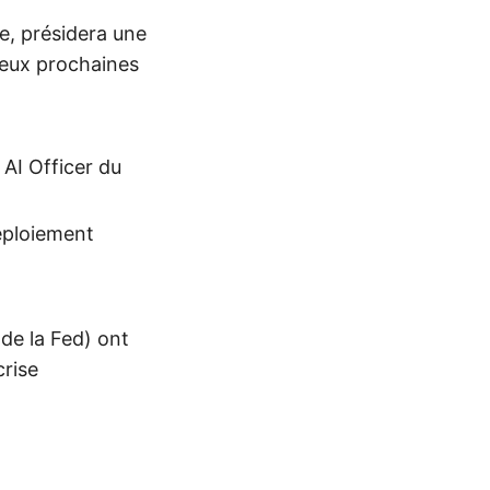
re, présidera une
eux prochaines
AI Officer du
éploiement
de la Fed) ont
crise