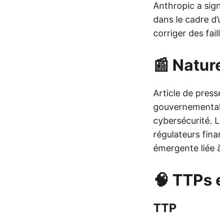
Anthropic a sig
dans le cadre 
corriger des fail
📰 Nature
Article de press
gouvernementale
cybersécurité. L
régulateurs fin
émergente liée à 
🧠 TTPs 
TTP