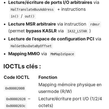
Lecture/écriture de ports I/O arbitraires
via
+ instructions
HalTranslateBusAddress
/
in()
out()
Lecture MSR arbitraire
via instruction
rdmsr
(permet
bypass KASLR
via
)
IA32_LSTAR
Lecture de l’espace de configuration PCI
via
HalGetBusDataByOffset
Mapping MMIO
via
MmMapIoSpace
IOCTLs clés :
Code IOCTL
Fonction
Mapping mémoire physique en
0x80002008
usermode (R/W)
–
Lecture/écriture port I/O (1/2/4
0x80002028
octets)
0x8000203c