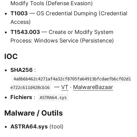
Modify Tools (Defense Evasion)
T1003
— OS Credential Dumping (Credential
Access)
T1543.003
— Create or Modify System
Process: Windows Service (Persistence)
IOC
SHA256
:
4a8b6b462c4271af4a32cf8705fa64913bfcdaefb6cf02d1
—
VT
·
MalwareBazaar
e722c611d428cb16
Fichiers
:
ASTRA64.sys
Malware / Outils
ASTRA64.sys
(tool)