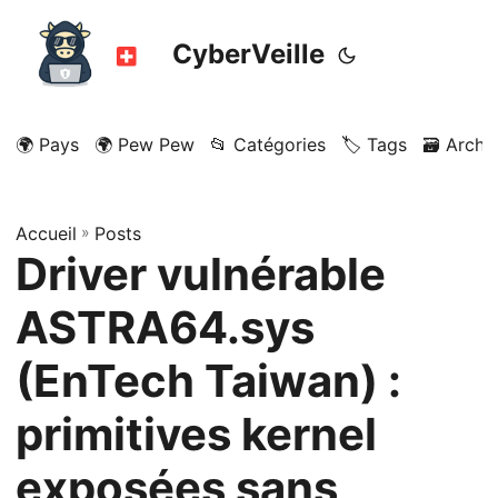
CyberVeille
🌍 Pays
🌍 Pew Pew
📂 Catégories
🏷️ Tags
🗃️ Archi
Accueil
»
Posts
Driver vulnérable
ASTRA64.sys
(EnTech Taiwan) :
primitives kernel
exposées sans