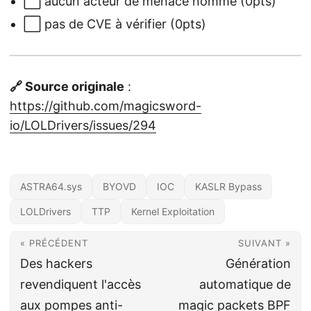
⬜ aucun acteur de menace nommé (0pts)
⬜ pas de CVE à vérifier (0pts)
🔗 Source originale
:
https://github.com/magicsword-
io/LOLDrivers/issues/294
ASTRA64.sys
BYOVD
IOC
KASLR Bypass
LOLDrivers
TTP
Kernel Exploitation
« PRÉCÉDENT
SUIVANT »
Des hackers
Génération
revendiquent l'accès
automatique de
aux pompes anti-
magic packets BPF