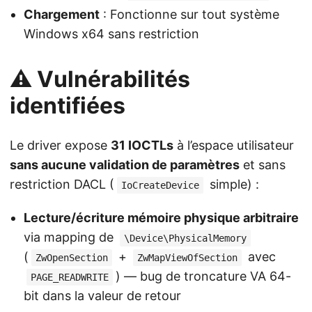
Chargement
: Fonctionne sur tout système
Windows x64 sans restriction
⚠️ Vulnérabilités
identifiées
Le driver expose
31 IOCTLs
à l’espace utilisateur
sans aucune validation de paramètres
et sans
restriction DACL (
simple) :
IoCreateDevice
Lecture/écriture mémoire physique arbitraire
via mapping de
\Device\PhysicalMemory
(
+
avec
ZwOpenSection
ZwMapViewOfSection
) — bug de troncature VA 64-
PAGE_READWRITE
bit dans la valeur de retour