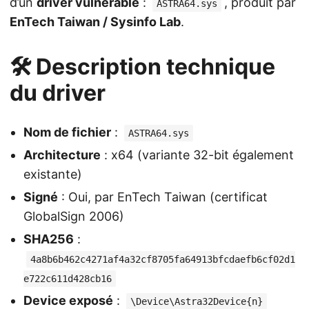
d’un
driver vulnérable
:
, produit par
ASTRA64.sys
EnTech Taiwan / Sysinfo Lab
.
🛠️ Description technique
du driver
Nom de fichier
:
ASTRA64.sys
Architecture
: x64 (variante 32-bit également
existante)
Signé
: Oui, par EnTech Taiwan (certificat
GlobalSign 2006)
SHA256
:
4a8b6b462c4271af4a32cf8705fa64913bfcdaefb6cf02d1
e722c611d428cb16
Device exposé
:
\Device\Astra32Device{n}