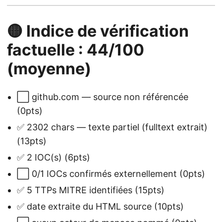
🟡 Indice de vérification
factuelle : 44/100
(moyenne)
⬜ github.com — source non référencée
(0pts)
✅ 2302 chars — texte partiel (fulltext extrait)
(13pts)
✅ 2 IOC(s) (6pts)
⬜ 0/1 IOCs confirmés externellement (0pts)
✅ 5 TTPs MITRE identifiées (15pts)
✅ date extraite du HTML source (10pts)