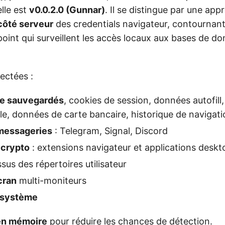
lle est
v0.0.2.0 (Gunnar)
. Il se distingue par une ap
côté serveur
des credentials navigateur, contournant a
point qui surveillent les accès locaux aux bases de d
lectées :
se sauvegardés
, cookies de session, données autofill
, données de carte bancaire, historique de navigati
messageries
: Telegram, Signal, Discord
 crypto
: extensions navigateur et applications deskt
ssus des répertoires utilisateur
cran
multi-moniteurs
 système
en mémoire
pour réduire les chances de détection.