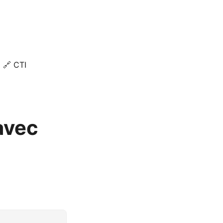
🔗 CTI
avec