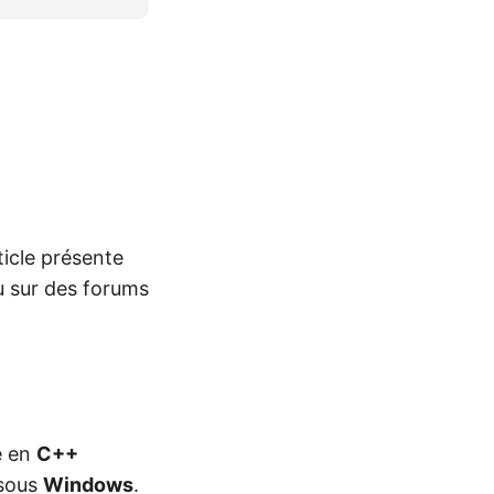
ticle présente
u sur des forums
é en
C++
 sous
Windows
.