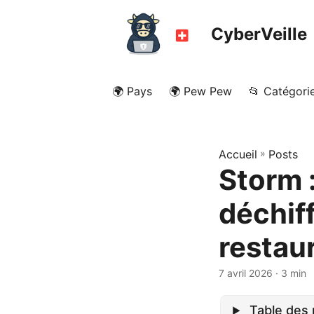
CyberVeille
🌍 Pays
🌍 Pew Pew
📂 Catégori
Accueil
»
Posts
Storm 
déchif
restau
7 avril 2026
· 3 min
Table des 