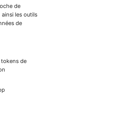
proche de
insi les outils
onnées de
, tokens de
on
op