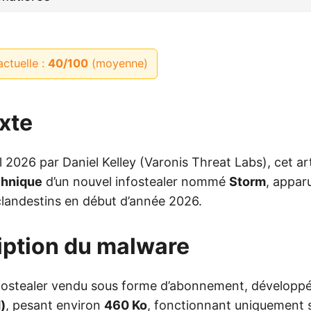
actuelle :
40/100
(moyenne)
exte
ril 2026 par Daniel Kelley (Varonis Threat Labs), cet ar
chnique
d’un nouvel infostealer nommé
Storm
, appar
clandestins en début d’année 2026.
iption du malware
fostealer vendu sous forme d’abonnement, développ
)
, pesant environ
460 Ko
, fonctionnant uniquement