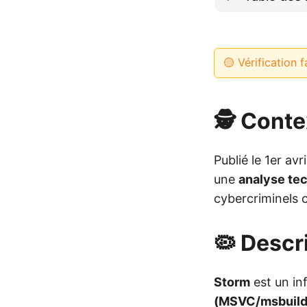
🟡 Vérification f
🕵️ Cont
Publié le 1er av
une
analyse te
cybercriminels 
🦠 Descr
Storm
est un in
(MSVC/msbuild