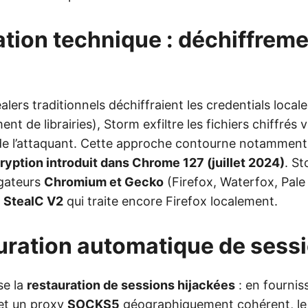
ation technique : déchiffrem
ealers traditionnels déchiffraient les credentials loca
nt de librairies), Storm exfiltre les fichiers chiffrés 
e de l’attaquant. Cette approche contourne notammen
ption introduit dans Chrome 127 (juillet 2024)
. St
igateurs
Chromium et Gecko
(Firefox, Waterfox, Pal
à
StealC V2
qui traite encore Firefox localement.
uration automatique de sess
se la
restauration de sessions hijackées
: en fourni
et un proxy
SOCKS5
géographiquement cohérent, l