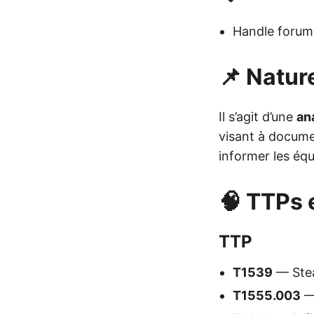
Handle forum
📌 Nature
Il s’agit d’une
an
visant à documen
informer les équ
🧠 TTPs 
TTP
T1539
— Stea
T1555.003
— 