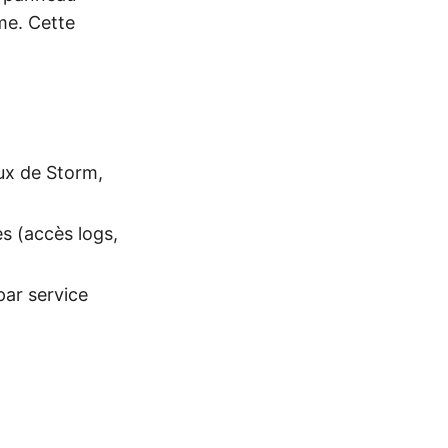
me. Cette
ux de Storm,
s (accès logs,
par service