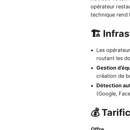
opérateur restau
technique rend 
🏗️ Infra
Les opérateu
routant les d
Gestion d’éq
création de b
Détection au
(Google, Face
💰 Tarifi
Offre