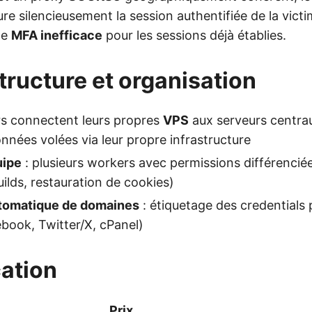
re silencieusement la session authentifiée de la victi
le
MFA inefficace
pour les sessions déjà établies.
structure et organisation
rs connectent leurs propres
VPS
aux serveurs centra
onnées volées via leur propre infrastructure
uipe
: plusieurs workers avec permissions différenciée
uilds, restauration de cookies)
tomatique de domaines
: étiquetage des credentials 
book, Twitter/X, cPanel)
cation
Prix