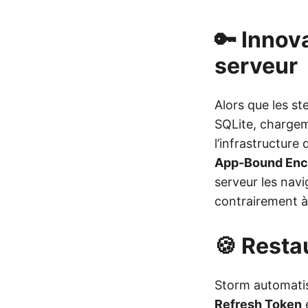
🔑 Innov
serveur
Alors que les st
SQLite, chargeme
l’infrastructur
App-Bound Encry
serveur les nav
contrairement 
🍪 Resta
Storm automati
Refresh Token