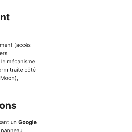
ent
lement (accès
vers
t le mécanisme
orm traite côté
e Moon),
ions
ssant un
Google
e panneau