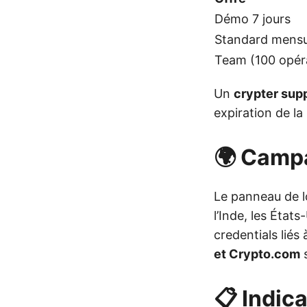
Démo 7 jours
Standard mensu
Team (100 opéra
Un
crypter sup
expiration de la 
🌍 Camp
Le panneau de 
l’Inde, les États
credentials liés
et Crypto.com
s
📋 Indic