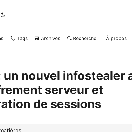
es
🏷️ Tags
🗃️ Archives
🔍 Recherche
ℹ️ À propos
: un nouvel infostealer 
frement serveur et
ration de sessions
matières