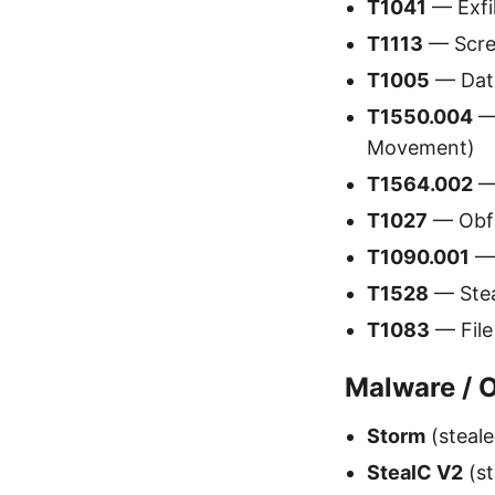
T1041
— Exfil
T1113
— Scree
T1005
— Data
T1550.004
— 
Movement)
T1564.002
— 
T1027
— Obfu
T1090.001
— 
T1528
— Stea
T1083
— File
Malware / O
Storm
(steale
StealC V2
(st