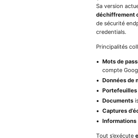
Sa version actue
déchiffrement 
de sécurité end
credentials.
Principalités col
Mots de pas
compte Google
Données de 
Portefeuilles
Documents
i
Captures d’é
Informations
Tout s’exécute