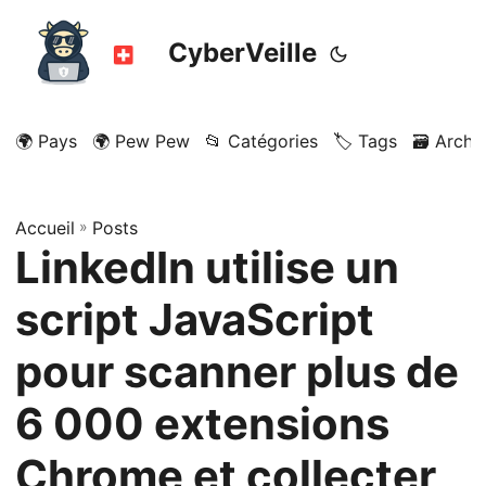
CyberVeille
🌍 Pays
🌍 Pew Pew
📂 Catégories
🏷️ Tags
🗃️ Archi
Accueil
»
Posts
LinkedIn utilise un
script JavaScript
pour scanner plus de
6 000 extensions
Chrome et collecter