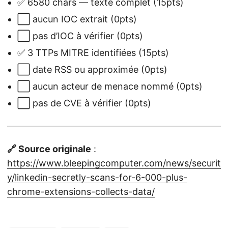
✅ 6580 chars — texte complet (15pts)
⬜ aucun IOC extrait (0pts)
⬜ pas d’IOC à vérifier (0pts)
✅ 3 TTPs MITRE identifiées (15pts)
⬜ date RSS ou approximée (0pts)
⬜ aucun acteur de menace nommé (0pts)
⬜ pas de CVE à vérifier (0pts)
🔗 Source originale
:
https://www.bleepingcomputer.com/news/securit
y/linkedin-secretly-scans-for-6-000-plus-
chrome-extensions-collects-data/