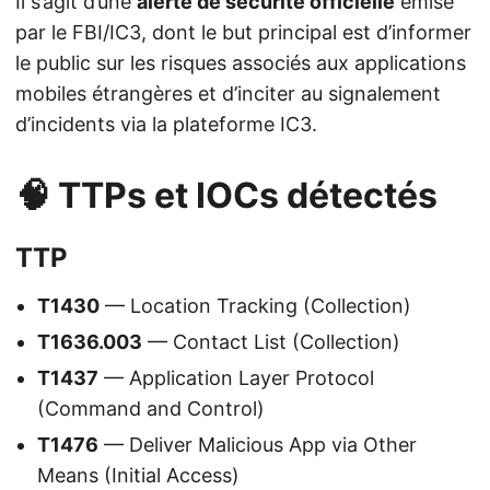
Il s’agit d’une
alerte de sécurité officielle
émise
par le FBI/IC3, dont le but principal est d’informer
le public sur les risques associés aux applications
mobiles étrangères et d’inciter au signalement
d’incidents via la plateforme IC3.
🧠 TTPs et IOCs détectés
TTP
T1430
— Location Tracking (Collection)
T1636.003
— Contact List (Collection)
T1437
— Application Layer Protocol
(Command and Control)
T1476
— Deliver Malicious App via Other
Means (Initial Access)