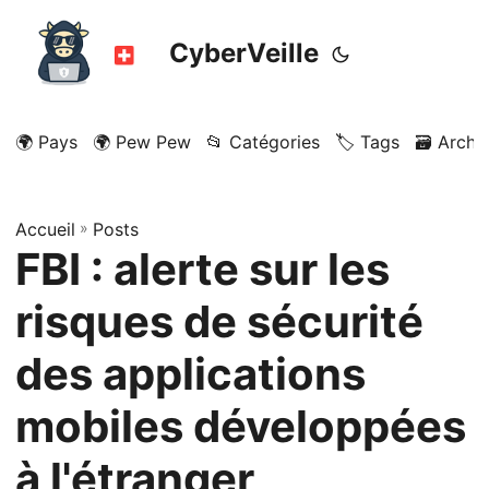
CyberVeille
🌍 Pays
🌍 Pew Pew
📂 Catégories
🏷️ Tags
🗃️ Archi
Accueil
»
Posts
FBI : alerte sur les
risques de sécurité
des applications
mobiles développées
à l'étranger