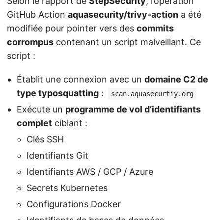
Selon le rapport de
StepSecurity
, l’opération
GitHub Action
aquasecurity/trivy-action
a été
modifiée pour pointer vers des
commits
corrompus
contenant un script malveillant. Ce
script :
Établit une connexion avec un
domaine C2 de
type typosquatting
:
scan.aquasecurtiy.org
Exécute un
programme de vol d’identifiants
complet
ciblant :
Clés SSH
Identifiants Git
Identifiants AWS / GCP / Azure
Secrets Kubernetes
Configurations Docker