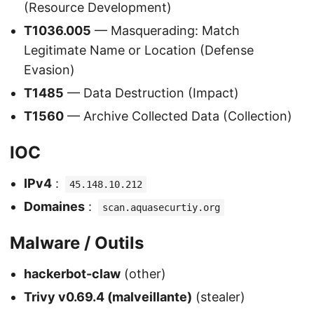
(Resource Development)
T1036.005
— Masquerading: Match
Legitimate Name or Location (Defense
Evasion)
T1485
— Data Destruction (Impact)
T1560
— Archive Collected Data (Collection)
IOC
IPv4
:
45.148.10.212
Domaines
:
scan.aquasecurtiy.org
Malware / Outils
hackerbot-claw
(other)
Trivy v0.69.4 (malveillante)
(stealer)