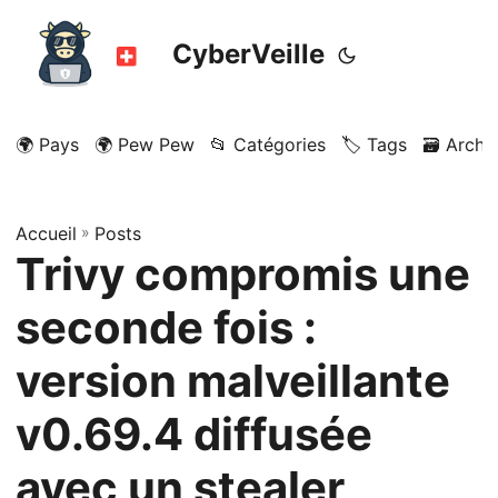
CyberVeille
🌍 Pays
🌍 Pew Pew
📂 Catégories
🏷️ Tags
🗃️ Archi
Accueil
»
Posts
Trivy compromis une
seconde fois :
version malveillante
v0.69.4 diffusée
avec un stealer